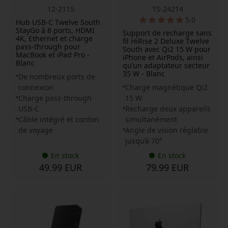
12-2115
TS-24214
5.0
Hub USB-C Twelve South
StayGo à 8 ports, HDMI
Support de recharge sans
4K, Ethernet et charge
fil HiRise 2 Deluxe Twelve
pass-through pour
South avec Qi2 15 W pour
MacBook et iPad Pro -
iPhone et AirPods, ainsi
Blanc
qu’un adaptateur secteur
35 W - Blanc
De nombreux ports de
connexion
Charge magnétique Qi2
Charge pass-through
15 W
USB-C
Recharge deux appareils
Câble intégré et cordon
simultanément
de voyage
Angle de vision réglable
jusqu’à 70°
En stock
En stock
49.99 EUR
79.99 EUR