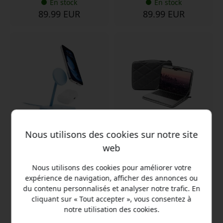
En stock
En stock
89.99 EUR
89.99 EUR
Nous utilisons des cookies sur notre site
TS-24217
TS-2203
web
Twelve South HiRise 2
Twelve South suitCase,
Deluxe support de charge
coque rigide pour
Nous utilisons des cookies pour améliorer votre
sans fil avec charge Qi2
MacBook Pro 14 pouces
expérience de navigation, afficher des annonces ou
15 W pour iPhone et
avec système de
AirPods - Bleu glacier
suspension et poignée en
du contenu personnalisés et analyser notre trafic. En
cuir - Gris foncé
cliquant sur « Tout accepter », vous consentez à
Charge magnétique
Protection rigide à coque
notre utilisation des cookies.
15WQi2
thermoformée
Charge de deux