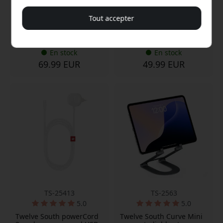
Textile déperlant
appareils simultanément
matelassé
Tout accepter
Inclinaison réglable
Travail en toute sécurité
dans la mallette
En stock
En stock
69.99 EUR
49.99 EUR
TS-25413
TS-2563
5.0
5.0
Twelve South powerCord
Twelve South Curve Mini