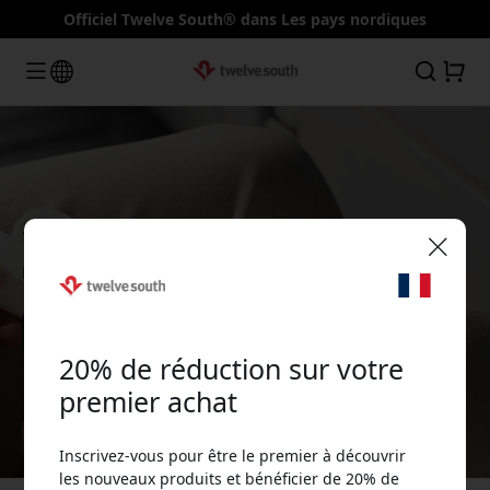
Officiel Twelve South® dans Les pays nordiques
Twelve South AirFly Pro 2
Le meilleur devient encore meilleur.
🎉 Votre code de réduction :
En savoir plus
20% de réduction sur votre
premier achat
Inscrivez-vous pour être le premier à découvrir
Utilisez ce code lors du paiement pour obtenir
les nouveaux produits et bénéficier de 20% de
20% de réduction.