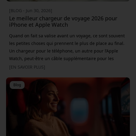
[BLOG - Jun 30, 2026]
Le meilleur chargeur de voyage 2026 pour
iPhone et Apple Watch
Quand on fait sa valise avant un voyage, ce sont souvent
les petites choses qui prennent le plus de place au final.
Un chargeur pour le téléphone, un autre pour l’Apple
Watch, peut-être un câble supplémentaire pour les
AirPods et encore un adaptateur parce que la prise de
[EN SAVOIR PLUS]
l’hôtel est du mauvais côté du lit. Soudain, une grande
partie des bagages se compose d’accessoires plutôt que
Blog
de ce que vous devez vraiment emporter.