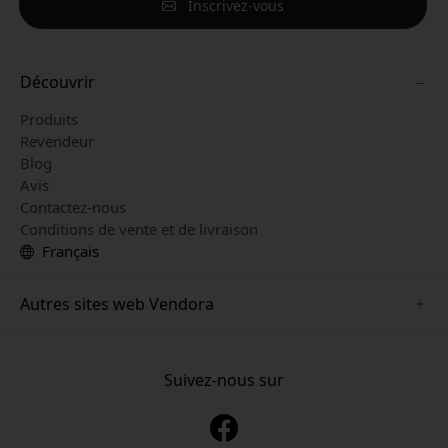
Inscrivez-vous
Découvrir
Produits
Revendeur
Blog
Avis
Contactez-nous
Conditions de vente et de livraison
Français
Autres sites web Vendora
www.mujjo.se
www.playshifu.se
Suivez-nous sur
www.satechi.se
www.clickandgrow.se
www.paperlike.se