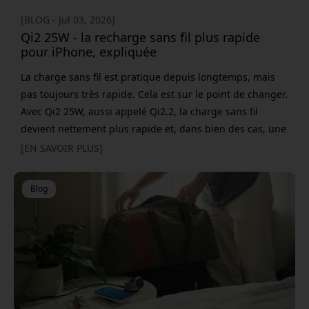
[BLOG - Jul 03, 2026]
Qi2 25W - la recharge sans fil plus rapide
pour iPhone, expliquée
La charge sans fil est pratique depuis longtemps, mais
pas toujours très rapide. Cela est sur le point de changer.
Avec Qi2 25W, aussi appelé Qi2.2, la charge sans fil
devient nettement plus rapide et, dans bien des cas, une
alternative plus réaliste au branchement d’un câble.
[EN SAVOIR PLUS]
Dans le même temps, de nombreuses questions se
posent. Qu’est-ce que Qi2, au juste ? Est-ce la même
Blog
chose que MagSafe ? Quels modèles d’iPhone peuvent se
c