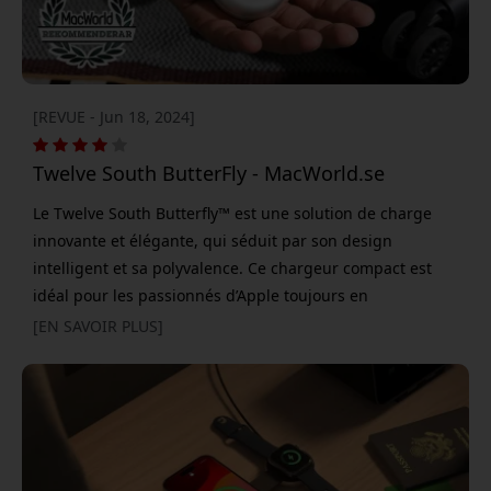
[REVUE - Jun 18, 2024]
Twelve South ButterFly - MacWorld.se
Le Twelve South Butterfly™ est une solution de charge
innovante et élégante, qui séduit par son design
intelligent et sa polyvalence. Ce chargeur compact est
idéal pour les passionnés d’Apple toujours en
mouvement, qui veulent garder leurs appareils chargés
[EN SAVOIR PLUS]
sans effort. Le Butterfly™ s’ouvre comme un papillon pour
révéler une station de charge bien organisée. Il permet
de recharger simultanément l’iPhone, l’Apple Watch et les
AirPods, ce qui en fait un compagnon de voyage idéal. Le
chargeur est