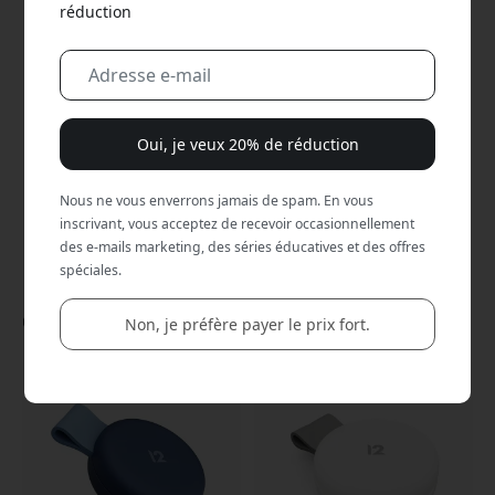
réduction
Bienvenue chez
Twelve South
®
Les pays
nordiques
- fournisseur officiel d’
accessoires
premium Apple
. Vous trouverez ici des
supports pour MacBook,
des
supports pour
iPad
, des
chargeurs pour iPhone
, des
Oui, je veux 20% de réduction
accessoires pour AirPods
et d’autres
solutions
innovantes
pour enrichir votre expérience
Apple.
Nous ne vous enverrons jamais de spam. En vous
inscrivant, vous acceptez de recevoir occasionnellement
Nouveautés ! Accessoires
des e-mails marketing, des séries éducatives et des offres
spéciales.
premium pour MacBook, iPad
et iPhone
Non, je préfère payer le prix fort.