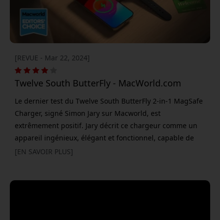
[REVUE - Mar 22, 2024]
Twelve South ButterFly - MacWorld.com
Le dernier test du Twelve South ButterFly 2-in-1 MagSafe
Charger, signé Simon Jary sur Macworld, est
extrêmement positif. Jary décrit ce chargeur comme un
appareil ingénieux, élégant et fonctionnel, capable de
charger simultanément l’iPhone et l’Apple Watch ou les
[EN SAVOIR PLUS]
AirPods. L’un de ses atouts les plus impressionnants est
sa capacité de charge rapide. Le chargeur est certifié
Apple, ce qui lui permet de recharger rapidement une
Apple Watch à 5 W et un iPhone à 15 W, ce qui en fait l’un
des plus ra