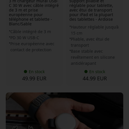
3 m chargeur mural USB-
support pliable et
C 30 W avec câble intégré
réglable pour tablette,
de 3 m et prise
avec étui de transport
européenne pour
pour iPad et la plupart
téléphone et tablette -
des tablettes - Ardoise
Blanc/Sable
Hauteur réglable jusqu’à
Câble intégré de 3 m
15 cm
PD 30 W USB-C
Pliable, avec étui de
Prise européenne avec
transport
contact de protection
Base stable avec
revêtement en silicone
antidérapant
En stock
En stock
49.99 EUR
44.99 EUR