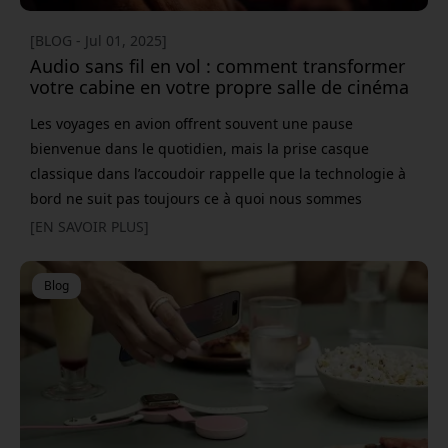
[BLOG - Jul 01, 2025]
Audio sans fil en vol : comment transformer
votre cabine en votre propre salle de cinéma
Les voyages en avion offrent souvent une pause
bienvenue dans le quotidien, mais la prise casque
classique dans l’accoudoir rappelle que la technologie à
bord ne suit pas toujours ce à quoi nous sommes
habitués au sol. Le résultat ? Des câbles effilochés, des
[EN SAVOIR PLUS]
écouteurs jetables fissurés et un son médiocre. Avec un
petit adaptateur Bluetooth, vous évitez les compromis et
Blog
profitez des films, des jeux et de la musique comme à la
maison. Pourquoi un adaptateur Bluetooth est nécessaire
De nombreuses