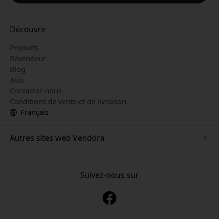
Découvrir
Produits
Revendeur
Blog
Avis
Contactez-nous
Conditions de vente et de livraison
Français
Autres sites web Vendora
www.mujjo.se
www.playshifu.se
Suivez-nous sur
www.satechi.se
www.clickandgrow.se
www.paperlike.se
www.plaud.se