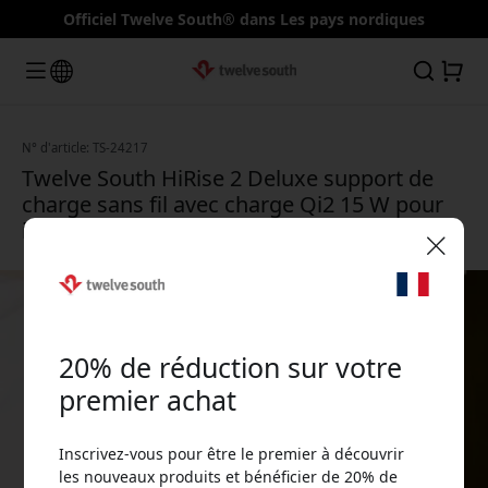
Officiel Twelve South® dans Les pays nordiques
N° d'article: TS-24217
Twelve South HiRise 2 Deluxe support de
charge sans fil avec charge Qi2 15 W pour
iPhone et AirPods - Bleu glacier
🎉 Votre code de réduction :
20% de réduction sur votre
premier achat
Inscrivez-vous pour être le premier à découvrir
Utilisez ce code lors du paiement pour obtenir
les nouveaux produits et bénéficier de 20% de
20% de réduction.