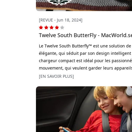
[REVUE - Jun 18, 2024]
Twelve South ButterFly - MacWorld.s
Le Twelve South Butterfly™ est une solution de
élégante, qui séduit par son design intelligent
chargeur compact est idéal pour les passionné
mouvement, qui veulent garder leurs appareils
Butterfly™ s’ouvre comme un papillon pour rév
[EN SAVOIR PLUS]
bien organisée. Il permet de recharger simulta
Watch et les AirPods, ce qui en fait un compag
chargeur est