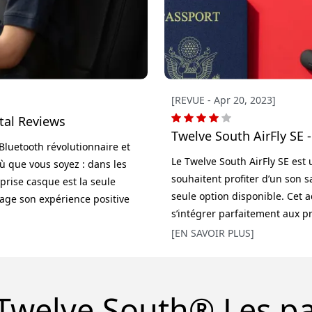
[REVUE - Apr 20, 2023]
ital Reviews
Twelve South AirFly SE
Bluetooth révolutionnaire et
Le Twelve South AirFly SE est 
ù que vous soyez : dans les
souhaitent profiter d’un son s
 prise casque est la seule
seule option disponible. Cet 
tage son expérience positive
s’intégrer parfaitement aux p
. L’AirFly Pro est étonnamment
écouteurs ou haut-parleurs sa
[EN SAVOIR PLUS]
és. Il ne pèse que 15,6
connectivité Bluetooth. La conf
ret com
grâce à son appairage simple et 
Twelve South® Les p