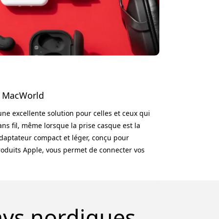
 - MacWorld
une excellente solution pour celles et ceux qui
ans fil, même lorsque la prise casque est la
adaptateur compact et léger, conçu pour
roduits Apple, vous permet de connecter vos
ns fil préférés à des appareils dépourvus de
iguration de l’AirFly SE est un jeu d’enfant,
intuitif. Il suffit d’
ays nordiques