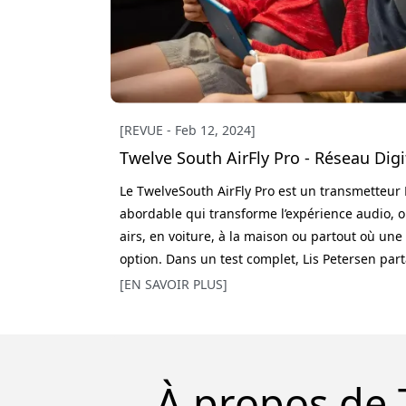
[REVUE - Feb 12, 2024]
Twelve South AirFly Pro - Réseau Dig
Le TwelveSouth AirFly Pro est un transmetteur 
abordable qui transforme l’expérience audio, o
airs, en voiture, à la maison ou partout où une
option. Dans un test complet, Lis Petersen par
avec l’AirFly Pro lors d’un long vol vers Phuket
[EN SAVOIR PLUS]
compact, mais offre d’excellentes fonctionnalit
grammes et mesure 57 x 25,5 x 11 mm. Le coff
À propos de 