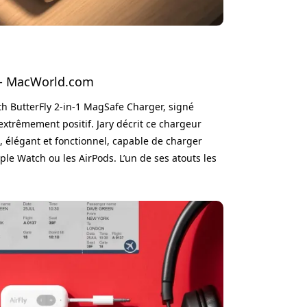
 - MacWorld.com
th ButterFly 2-in-1 MagSafe Charger, signé
extrêmement positif. Jary décrit ce chargeur
 élégant et fonctionnel, capable de charger
ple Watch ou les AirPods. L’un de ses atouts les
apacité de charge rapide. Le chargeur est
rmet de recharger rapidement une Apple Watch à
i en fait l’un des plus ra