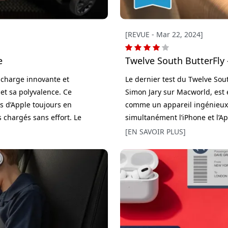
[REVUE - Mar 22, 2024]
e
Twelve South ButterFly
 charge innovante et
Le dernier test du Twelve Sou
 et sa polyvalence. Ce
Simon Jary sur Macworld, est 
s d’Apple toujours en
comme un appareil ingénieux,
 chargés sans effort. Le
simultanément l’iPhone et l’Ap
éler une station de charge
plus impressionnants est sa c
[EN SAVOIR PLUS]
nément l’iPhone, l’Apple
certifié Apple, ce qui lui pe
non de voyage idéal. Le
5 W et un iPhone à 15 W, ce qu