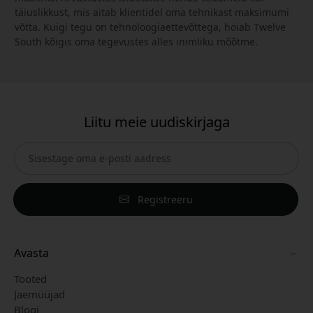
täiuslikkust, mis aitab klientidel oma tehnikast maksimumi
võtta. Kuigi tegu on tehnoloogiaettevõttega, hoiab Twelve
South kõigis oma tegevustes alles inimliku mõõtme.
Liitu meie uudiskirjaga
Registreeru
Avasta
Tooted
Jaemüüjad
Blogi