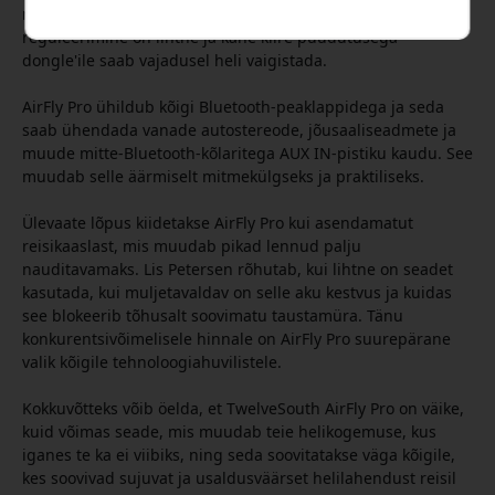
muusika või filmide jagamiseks reisil olles. Helitugevuse
reguleerimine on lihtne ja kahe kiire puudutusega
dongle'ile saab vajadusel heli vaigistada.
AirFly Pro ühildub kõigi Bluetooth-peaklappidega ja seda
saab ühendada vanade autostereode, jõusaaliseadmete ja
muude mitte-Bluetooth-kõlaritega AUX IN-pistiku kaudu. See
muudab selle äärmiselt mitmekülgseks ja praktiliseks.
Ülevaate lõpus kiidetakse AirFly Pro kui asendamatut
reisikaaslast, mis muudab pikad lennud palju
nauditavamaks. Lis Petersen rõhutab, kui lihtne on seadet
kasutada, kui muljetavaldav on selle aku kestvus ja kuidas
see blokeerib tõhusalt soovimatu taustamüra. Tänu
konkurentsivõimelisele hinnale on AirFly Pro suurepärane
valik kõigile tehnoloogiahuvilistele.
Kokkuvõtteks võib öelda, et TwelveSouth AirFly Pro on väike,
kuid võimas seade, mis muudab teie helikogemuse, kus
iganes te ka ei viibiks, ning seda soovitatakse väga kõigile,
kes soovivad sujuvat ja usaldusväärset helilahendust reisil