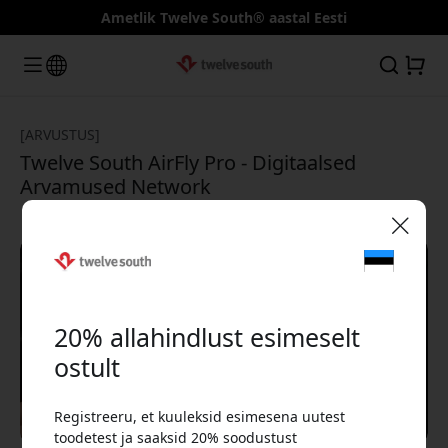
Ametlik Twelve South® aastal Eesti
[ARVUSTUS]
Twelve South AirFly Pro - Digitaalsed
Arvamused Network
🎉 Sinu sooduskood:
20% allahindlust esimeselt
ostult
Registreeru, et kuuleksid esimesena uutest
Kasuta seda koodi kassas, et saada 20%
toodetest ja saaksid 20% soodustust
allahindlust.