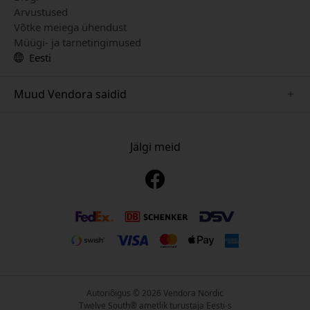
Arvustused
Võtke meiega ühendust
Müügi- ja tarnetingimused
Eesti
Muud Vendora saidid
www.mujjo.se
www.playshifu.se
Jälgi meid
www.satechi.se
www.clickandgrow.se
www.paperlike.se
www.plaud.se
www.pipetto.se
Autoriõigus © 2026 Vendora Nordic
Twelve South® ametlik turustaja Eesti-s