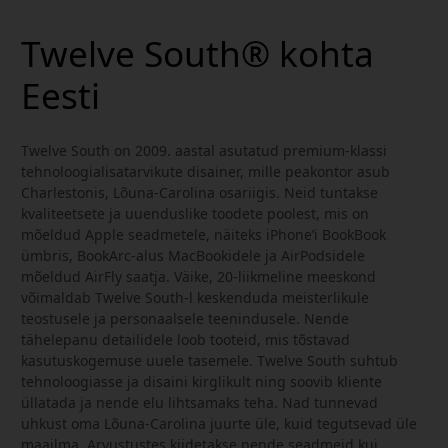
Twelve South® kohta
Eesti
Twelve South on 2009. aastal asutatud premium-klassi
tehnoloogialisatarvikute disainer, mille peakontor asub
Charlestonis, Lõuna-Carolina osariigis. Neid tuntakse
kvaliteetsete ja uuenduslike toodete poolest, mis on
mõeldud Apple seadmetele, näiteks iPhone’i BookBook
ümbris, BookArc-alus MacBookidele ja AirPodsidele
mõeldud AirFly saatja. Väike, 20-liikmeline meeskond
võimaldab Twelve South-l keskenduda meisterlikule
teostusele ja personaalsele teenindusele. Nende
tähelepanu detailidele loob tooteid, mis tõstavad
kasutuskogemuse uuele tasemele. Twelve South suhtub
tehnoloogiasse ja disaini kirglikult ning soovib kliente
üllatada ja nende elu lihtsamaks teha. Nad tunnevad
uhkust oma Lõuna-Carolina juurte üle, kuid tegutsevad üle
maailma. Arvustustes kiidetakse nende seadmeid kui