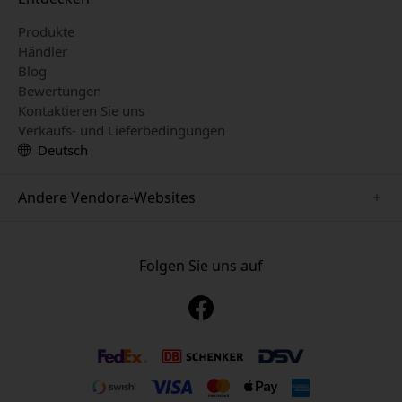
Produkte
Händler
Blog
Bewertungen
Kontaktieren Sie uns
Verkaufs- und Lieferbedingungen
Deutsch
Andere Vendora-Websites
www.mujjo.se
www.playshifu.se
Folgen Sie uns auf
www.satechi.se
www.clickandgrow.se
www.paperlike.se
www.plaud.se
www.pipetto.se