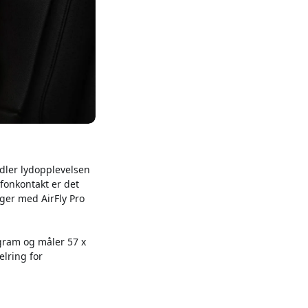
dler lydopplevelsen
efonkontakt er det
nger med AirFly Pro
gram og måler 57 x
elring for