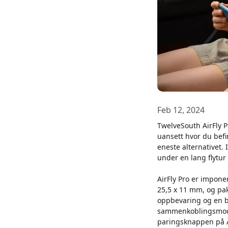
Feb 12, 2024
TwelveSouth AirFly 
uansett hvor du befi
eneste alternativet.
under en lang flytur 
AirFly Pro er impon
25,5 x 11 mm, og pak
oppbevaring og en br
sammenkoblingsmodu
paringsknappen på Ai