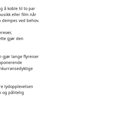
 å koble til to par
usikk eller film når
en dempes ved behov.
ereoer,
tte gjør den
gjør lange flyreiser
imponerende
onkurransedyktige
dre lydopplevelsen
 og pålitelig