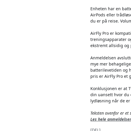
Enheten har en batte
AirPods eller trådlø
du er på reise. Volu
AirFly Pro er kompat
treningsapparater og
ekstremt allsidig og 
Anmeldelsen avslutt
mye mer behagelige.
batterilevetiden og
pris er AirFly Pro et 
Konklusjonen er at T
din uansett hvor du 
lydløsning når de er
Teksten ovenfor er e
Les hele anmeldelse
[DEL]