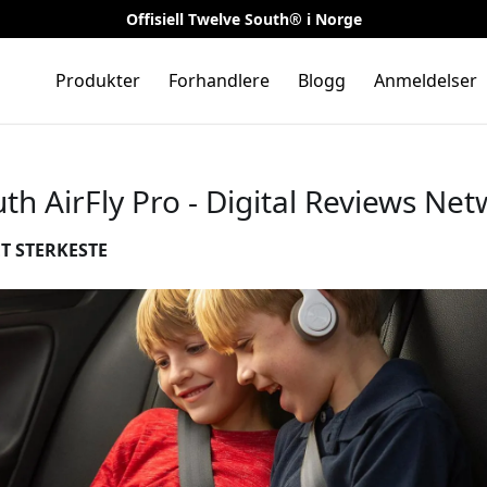
Offisiell Twelve South® i Norge
Produkter
Forhandlere
Blogg
Anmeldelser
th AirFly Pro - Digital Reviews Ne
T STERKESTE