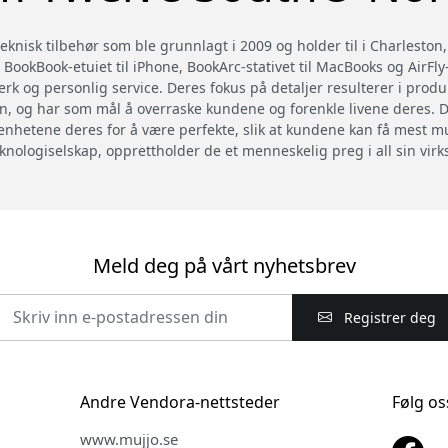
knisk tilbehør som ble grunnlagt i 2009 og holder til i Charleston,
 BookBook-etuiet til iPhone, BookArc-stativet til MacBooks og AirFl
rk og personlig service. Deres fokus på detaljer resulterer i prod
n, og har som mål å overraske kundene og forenkle livene deres. De
enhetene deres for å være perfekte, slik at kundene kan få mest mu
eknologiselskap, opprettholder de et menneskelig preg i all sin vir
Meld deg på vårt nyhetsbrev
Registrer deg
Andre Vendora-nettsteder
Følg os
www.mujjo.se