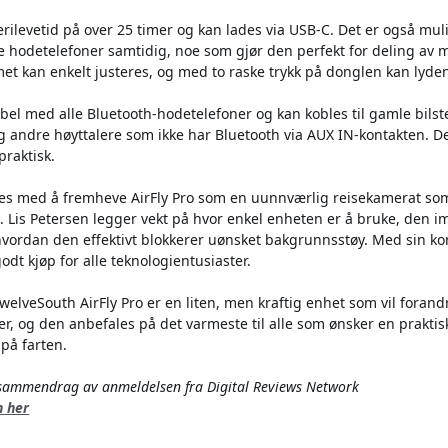
rilevetid på over 25 timer og kan lades via USB-C. Det er også mulig
se hodetelefoner samtidig, noe som gjør den perfekt for deling av m
met kan enkelt justeres, og med to raske trykk på donglen kan lyd
ibel med alle Bluetooth-hodetelefoner og kan kobles til gamle bilst
 andre høyttalere som ikke har Bluetooth via AUX IN-kontakten. De
praktisk.
es med å fremheve AirFly Pro som en uunnværlig reisekamerat som 
 Lis Petersen legger vekt på hvor enkel enheten er å bruke, den 
 hvordan den effektivt blokkerer uønsket bakgrunnsstøy. Med sin k
godt kjøp for alle teknologientusiaster.
welveSouth AirFly Pro er en liten, men kraftig enhet som vil foran
er, og den anbefales på det varmeste til alle som ønsker en praktisk
 på farten.
t sammendrag av anmeldelsen fra Digital Reviews Network
n her