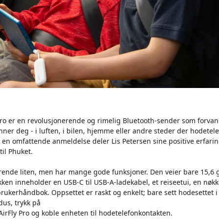
Pro er en revolusjonerende og rimelig Bluetooth-sender som forvan
nner deg - i luften, i bilen, hjemme eller andre steder der hodetel
 I en omfattende anmeldelse deler Lis Petersen sine positive erfari
til Phuket.
erende liten, men har mange gode funksjoner. Den veier bare 15,6 
ken inneholder en USB-C til USB-A-ladekabel, et reiseetui, en nøkk
ukerhåndbok. Oppsettet er raskt og enkelt; bare sett hodesettet i
s, trykk på
rFly Pro og koble enheten til hodetelefonkontakten.