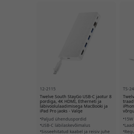
12-2115
TS-2
Twelve South StayGo USB-C jaotur 8
Twelv
pordiga, 4K HDMI, Etherneti ja
traad
läbivoolulaadimisega MacBooki ja
iPhon
iPad Pro jaoks - Valge
võrgu
Paljud ühenduspordid
15W 
USB-C läbilaskevõimalus
Laad
Sisseehitatud kaabel ja reisiv juhe
Regu