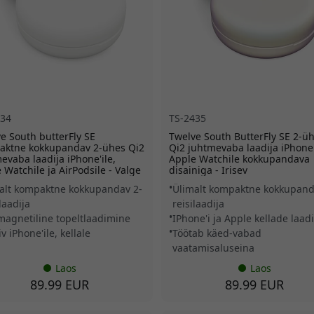
434
TS-2435
e South butterFly SE
Twelve South ButterFly SE 2-ü
aktne kokkupandav 2-ühes Qi2
Qi2 juhtmevaba laadija iPhone'
evaba laadija iPhone'ile,
Apple Watchile kokkupandava
 Watchile ja AirPodsile - Valge
disainiga - Irisev
alt kompaktne kokkupandav 2-
Ülimalt kompaktne kokkupan
laadija
reisilaadija
magnetiline topeltlaadimine
IPhone'i ja Apple kellade laa
iv iPhone'ile, kellale
Töötab käed-vabad
vaatamisaluseina
Laos
Laos
89.99 EUR
89.99 EUR