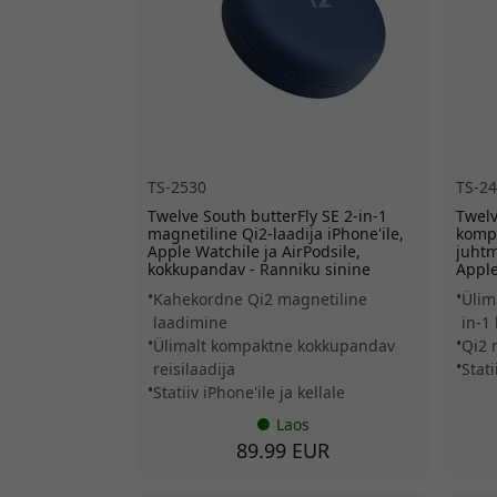
TS-2530
TS-2
Twelve South butterFly SE 2-in-1
Twelv
magnetiline Qi2-laadija iPhone'ile,
komp
Apple Watchile ja AirPodsile,
juhtm
kokkupandav - Ranniku sinine
Apple
Kahekordne Qi2 magnetiline
Ülim
laadimine
in-1 
Ülimalt kompaktne kokkupandav
Qi2 
reisilaadija
Stati
Statiiv iPhone'ile ja kellale
Laos
89.99 EUR