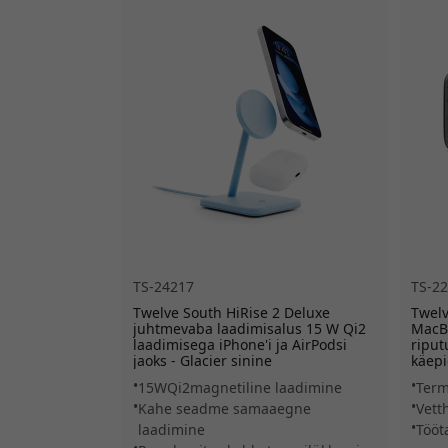
TS-24217
TS-2
Twelve South HiRise 2 Deluxe
Twelv
juhtmevaba laadimisalus 15 W Qi2
MacBo
laadimisega iPhone'i ja AirPodsi
riput
jaoks - Glacier sinine
käep
15WQi2magnetiline laadimine
Term
Kahe seadme samaaegne
Vett
laadimine
Tööt