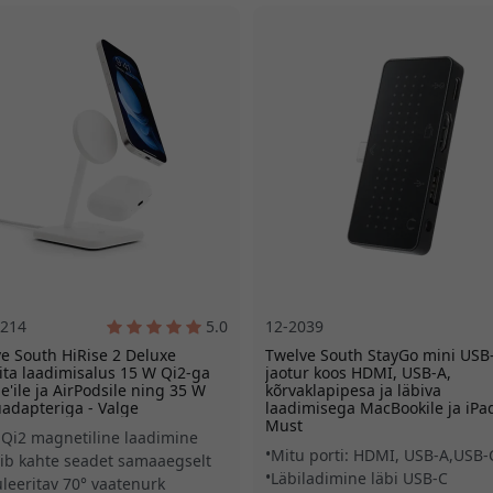
4214
5.0
12-2039
e South HiRise 2 Deluxe
Twelve South StayGo mini USB
ita laadimisalus 15 W Qi2-ga
jaotur koos HDMI, USB-A,
e'ile ja AirPodsile ning 35 W
kõrvaklapipesa ja läbiva
adapteriga - Valge
laadimisega MacBookile ja iPad
Must
Qi2 magnetiline laadimine
Mitu porti: HDMI, USB-A,USB-
ib kahte seadet samaaegselt
Läbiladimine läbi USB-C
leeritav 70° vaatenurk