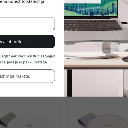
ena uutest toodetest ja
% allahindlust
®
Eesti
- ametlikul
Apple lisatarvikute tarnijal. 
 Registreerudes nõustud aeg-ajalt
jad
,
AirPodi tarvikud
ja muud
uuenduslikud
la
e sarjade ja eripakkumistega.
Apple kogemust.
äishinda maksta.
ikud MacBookile, iPadile ja 