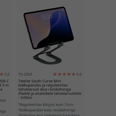
5.0
TS-2563
5.0
USB-C
Twelve South Curve Mini
d 3 m
kokkupandav ja reguleeritav
ja
tahvelarvuti alus reisikohvriga
iPadile ja enamikele tahvelarvutitele
- Kiltkivi
abel
Reguleeritav kõrgus kuni 15cm
Kokkupandav koos reisikohvriga
sega
Stabiilne alus silikoonist haardega