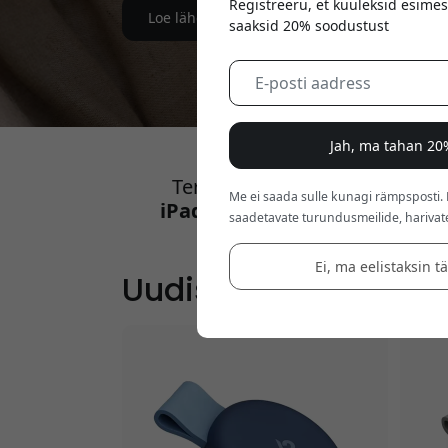
Registreeru, et kuuleksid esimes
Loe lähemalt
saaksid 20% soodustust
Jah, ma tahan 20
Tere tulemast
Twelve South
Me ei saada sulle kunagi rämpsposti.
iPadi statiivid
,
iPhone'i laadi
saadetavate turundusmeilide, harivat
Ei, ma eelistaksin t
Uudised! Premiumtarv