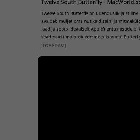
Twelve South ButterFly - MacWorld.s
Twelve South Butterfly on uuenduslik ja stiiln
avaldab muljet oma nutika disaini ja mitmekü
laadija sobib ideaalselt Apple'i entusiastidele, 
seadmeid ilma probleemideta laadida. Butterfl
paljastab hästi organiseeritud laadimisjaama.
[LOE EDASI]
Apple Watchi ja AirPodide samaaegseks laadim
ideaalseks reisikaaslaseks. Laadija ühildub Ma