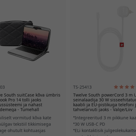
203
TS-25413
e South suitCase kõva ümbris
Twelve South powerCord 3 m 
ok Pro 14 tolli jaoks
seinalaadija 30 W sisseehitatu
ussüsteemi ja nahast
kaabli ja EU-pistikuga telefoni 
idemega - Tumehall
tahvelarvuti jaoks - Valge/Liiv
iliselt vormitud kõva kate
Integreeritud 3 m pikkune ka
hülgav tekstiil tikkimisega
30 W USB-C PD
age ohutult kohtuasjas
ELi kontaktisik julgeolekukait