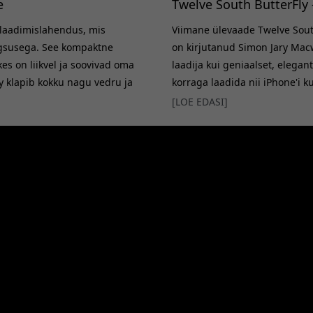
e
Twelve South ButterFly
e laadimislahendus, mis
Viimane ülevaade Twelve South
lgsusega. See kompaktne
on kirjutanud Simon Jary Macwo
kes on liikvel ja soovivad oma
laadija kui geniaalset, elegan
y klapib kokku nagu vedru ja
korraga laadida nii iPhone'i k
 See pakub ruumi iPhone'i,
muljetavaldavamaid aspekte on 
[LOE EDASI]
iseks, muutes selle
poolt sertifitseeritud, mis tä
gSafe'iga, tagades iPho
5W ja iPhone'i 15W, mis teeb s