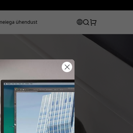
meiega ühendust
sooduskood:
, et saada 20% allahindlust.