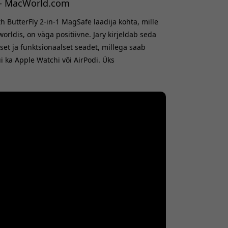
 - MacWorld.com
 ButterFly 2-in-1 MagSafe laadija kohta, mille
rldis, on väga positiivne. Jary kirjeldab seda
tset ja funktsionaalset seadet, millega saab
ui ka Apple Watchi või AirPodi. Üks
selle kiire laadimiskiirus. Laadija on Apple'i
hendab, et see suudab Apple Watchi kiirlaadida
ellest ühe kiireima