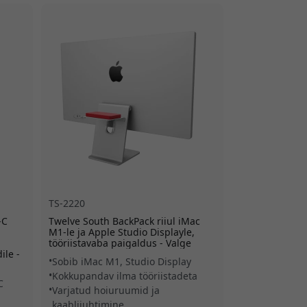
TS-2220
-C
Twelve South BackPack riiul iMac
M1-le ja Apple Studio Displayle,
tööriistavaba paigaldus - Valge
ile -
Sobib iMac M1, Studio Display
Kokkupandav ilma tööriistadeta
C
Varjatud hoiuruumid ja
kaablijuhtimine