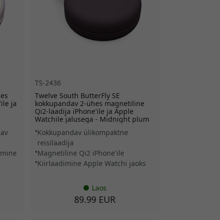
TS-2436
hes
Twelve South ButterFly SE
ile ja
kokkupandav 2-ühes magnetiline
Qi2-laadija iPhone'ile ja Apple
Watchile jalusega - Midnight plum
dav
Kokkupandav ülikompaktne
reisilaadija
dimine
Magnetiline Qi2 iPhone'ile
Kiirlaadimine Apple Watchi jaoks
Laos
89.99 EUR