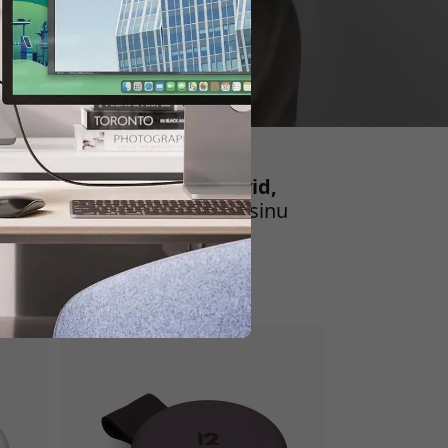
Siit leiad
MacBooki statiivid,
hendused, mis parandavad sinu
iPhone'ile