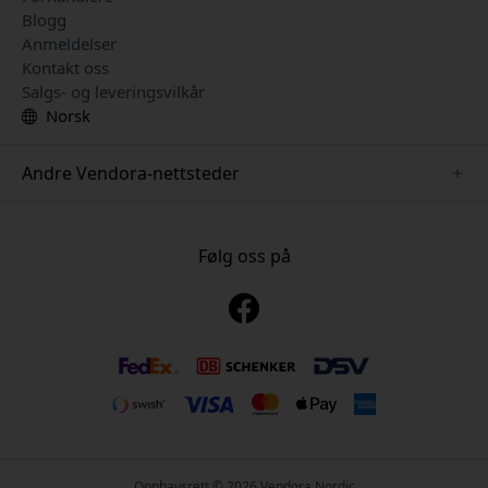
Blogg
Anmeldelser
Kontakt oss
Salgs- og leveringsvilkår
Norsk
Andre Vendora-nettsteder
www.mujjo.se
www.playshifu.se
Følg oss på
www.satechi.se
www.clickandgrow.se
www.paperlike.se
www.plaud.se
www.pipetto.se
Opphavsrett © 2026 Vendora Nordic