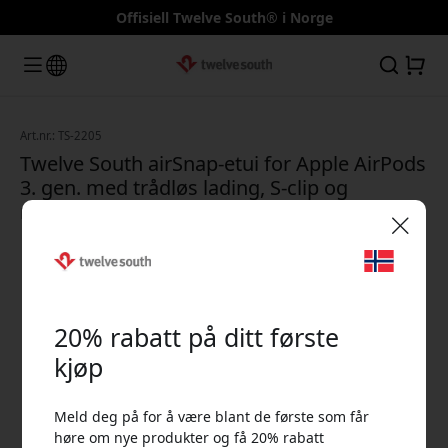
Offisiell Twelve South® i Norge
Art.nr.: TS-2205
Twelve South airSnap-etui for Apple AirPods
3. gen. med trådløs lading, S-clip og
nylonrem i premium skinn - Svart
🎉 Din rabattkode:
20% rabatt på ditt første
kjøp
Meld deg på for å være blant de første som får
Bruk denne koden i kassen for å få 20% rabatt.
høre om nye produkter og få 20% rabatt