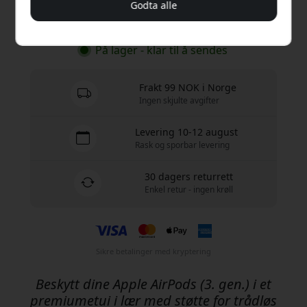
Godta alle
Kjøp nå
På lager - klar til å sendes
Frakt 99 NOK i Norge
Ingen skjulte avgifter
Levering 10-12 august
Rask og sporbar levering
30 dagers returrett
Enkel retur - ingen krøll
Sikre betalinger med kryptering
Beskytt dine Apple AirPods (3. gen.) i et
premiumetui i lær med støtte for trådløs