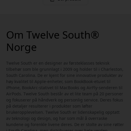
Om Twelve South®
Norge
Twelve South er en designer av førsteklasses teknisk
tilbehør som ble grunnlagt i 2009 og holder til i Charleston,
South Carolina. De er kjent for sine innovative produkter av
høy kvalitet til Apple-enheter, som BookBook-etuiet til
iPhone, BookArc-stativet til MacBooks og AirFly-senderen til
AirPods. Twelve South består av et lite team på 20 personer
og fokuserer på håndverk og personlig service. Deres fokus
på detaljer resulterer i produkter som løfter
brukeropplevelsen. Twelve South er lidenskapelig opptatt
av teknologi og design, og har som mål å overraske
kundene og forenkle livene deres. De er stolte av sine røtter
i South Carolina, men distribuerer over hele verden.