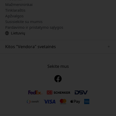
Mažmenininkai
Tinklaraštis
Apžvalgos
Susisiekite su mumis
Pardavimo ir pristatymo sąlygos
Lietuvių
Kitos "Vendora" svetainės
www.mujjo.se
www.playshifu.se
Sekite mus
www.satechi.se
www.clickandgrow.se
www.paperlike.se
www.plaud.se
www.pipetto.se