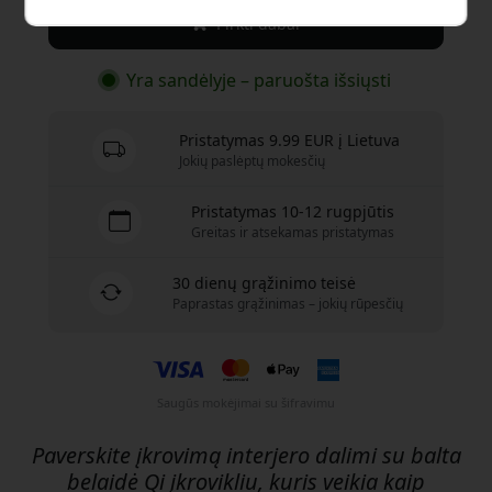
Pirkti dabar
Yra sandėlyje – paruošta išsiųsti
Pristatymas 9.99 EUR į Lietuva
Jokių paslėptų mokesčių
Pristatymas 10-12 rugpjūtis
Greitas ir atsekamas pristatymas
30 dienų grąžinimo teisė
Paprastas grąžinimas – jokių rūpesčių
Saugūs mokėjimai su šifravimu
Paverskite įkrovimą interjero dalimi su balta
belaidė Qi įkrovikliu, kuris veikia kaip