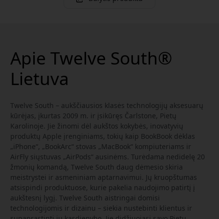
Apie Twelve South®
Lietuva
Twelve South – aukščiausios klasės technologijų aksesuarų
kūrėjas, įkurtas 2009 m. ir įsikūręs Čarlstone, Pietų
Karolinoje. Jie žinomi dėl aukštos kokybės, inovatyvių
produktų Apple įrenginiams, tokių kaip BookBook dėklas
„iPhone“, „BookArc“ stovas „MacBook“ kompiuteriams ir
AirFly siųstuvas „AirPods“ ausinėms. Turėdama nedidelę 20
žmonių komandą, Twelve South daug dėmesio skiria
meistrystei ir asmeniniam aptarnavimui. Jų kruopštumas
atsispindi produktuose, kurie pakelia naudojimo patirtį į
aukštesnį lygį. Twelve South aistringai domisi
technologijomis ir dizainu – siekia nustebinti klientus ir
supaprastinti jų kasdienybę. Jie didžiuojasi savo Pietų