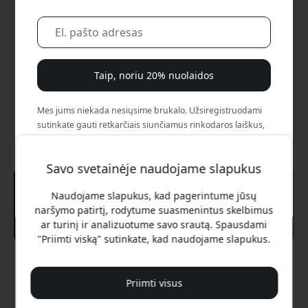
Taip, noriu 20% nuolaidos
Mes jums niekada nesiųsime brukalo. Užsiregistruodami
sutinkate gauti retkarčiais siunčiamus rinkodaros laiškus,
edukacines serijas ir specialius pasiūlymus.
Savo svetainėje naudojame slapukus
Ne, aš verčiau mokėčiau visą kainą.
Naudojame slapukus, kad pagerintume jūsų
naršymo patirtį, rodytume suasmenintus skelbimus
ar turinį ir analizuotume savo srautą. Spausdami
"Priimti viską" sutinkate, kad naudojame slapukus.
Rekomenduojama kaina
39.99 EUR
Priimti visus