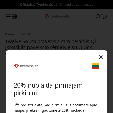
Oficialus Twelve South®, atstovas Lietuva
Prekės nr.: 12-1810
Twelve South powerPic-ram belaidis Qi
įkroviklis paveikslo rėmelyje su Quick
Charge 3.0 ir USB-C laidu telefonui - Balta
🎉 Jūsų nuolaidos kodas:
20% nuolaida pirmajam
pirkiniui
Užsiregistruokite, kad pirmieji sužinotumėte apie
Norėdami gauti 20% nuolaidą, naudokite šį kodą
naujas prekes ir gautumėte 20% nuolaidą
atsiskaitydami.