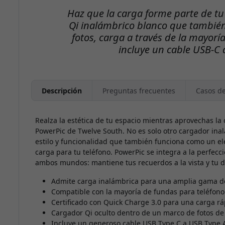
Haz que la carga forme parte de t
Qi inalámbrico blanco que tambié
fotos, carga a través de la mayorí
incluye un cable USB-C 
Descripción
Preguntas frecuentes
Casos d
Realza la estética de tu espacio mientras aprovechas l
PowerPic de Twelve South. No es solo otro cargador ina
estilo y funcionalidad que también funciona como un e
carga para tu teléfono. PowerPic se integra a la perfecc
ambos mundos: mantiene tus recuerdos a la vista y tu dis
Admite carga inalámbrica para una amplia gama 
Compatible con la mayoría de fundas para teléfono
Certificado con Quick Charge 3.0 para una carga rá
Cargador Qi oculto dentro de un marco de fotos d
Incluye un generoso cable USB Type C a USB Type 