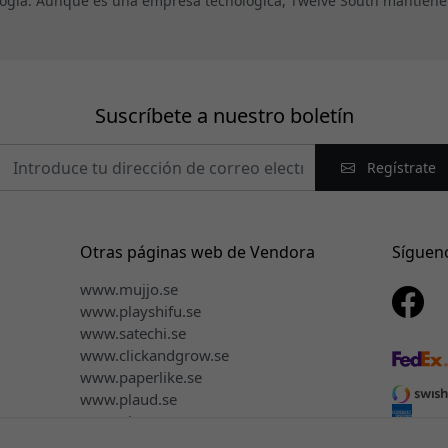
ología. Aunque es una empresa tecnológica, Twelve South mantien
Suscríbete a nuestro boletín
Regístrate
Otras páginas web de Vendora
Síguen
www.mujjo.se
www.playshifu.se
www.satechi.se
www.clickandgrow.se
www.paperlike.se
www.plaud.se
www.pipetto.se