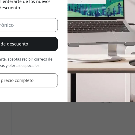
n enterarte de los nuevos
 descuento
Usa este código en la caja
% de descuento
rte, aceptas recibir correos de
as y ofertas especiales.
 precio completo.