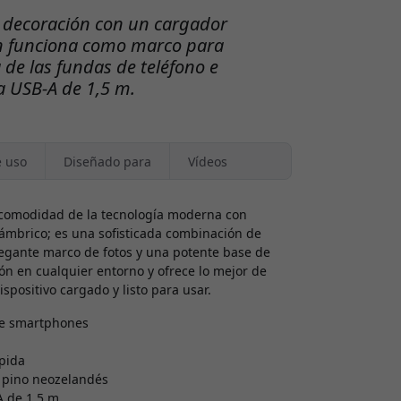
u decoración con un cargador
n funciona como marco para
a de las fundas de teléfono e
a USB-A de 1,5 m.
e uso
Diseñado para
Vídeos
a comodidad de la tecnología moderna con
lámbrico; es una sofisticada combinación de
legante marco de fotos y una potente base de
ión en cualquier entorno y ofrece lo mejor de
positivo cargado y listo para usar.
de smartphones
pida
e pino neozelandés
A de 1,5 m