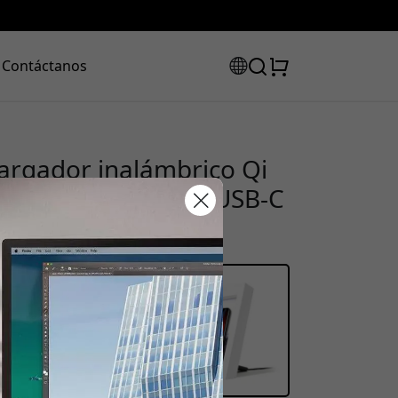
Contáctanos
argador inalámbrico Qi
Charge 3.0 y cable USB-C
código de
uento: