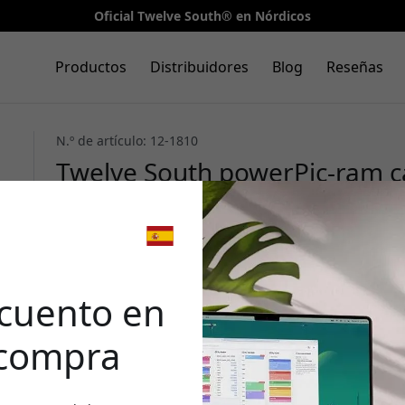
Oficial Twelve South® en Nórdicos
Productos
Distribuidores
Blog
Reseñas
N.º de artículo: 12-1810
Twelve South powerPic-ram c
en marco de fotos con Quick 
para teléfono - Blanco
🎉 Tu 
desc
cuento en
 compra