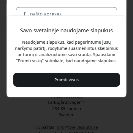
Jūsų žinutė
Savo svetainėje naudojame slapukus
Taip, noriu 20% nuolaidos
Naudojame slapukus, kad pagerintume jūsų
Siųsti
Mes jums niekada nesiųsime brukalo. Užsiregistruodami
naršymo patirtį, rodytume suasmenintus skelbimus
sutinkate gauti retkarčiais siunčiamus rinkodaros laiškus,
ar turinį ir analizuotume savo srautą. Spausdami
edukacines serijas ir specialius pasiūlymus.
"Priimti viską" sutinkate, kad naudojame slapukus.
Oficialus Twelve South® platformoje Lietuva
Ne, aš verčiau mokėčiau visą kainą.
Valdoma ir administruojama Vendora Nordic
Priimti visus
Oficialus Twelve South® distributorius
Vendora Nordic
Ladugårdsvägen 1
234 35 Lomma
Sweden
El. paštas:
info@twelvesouth.se