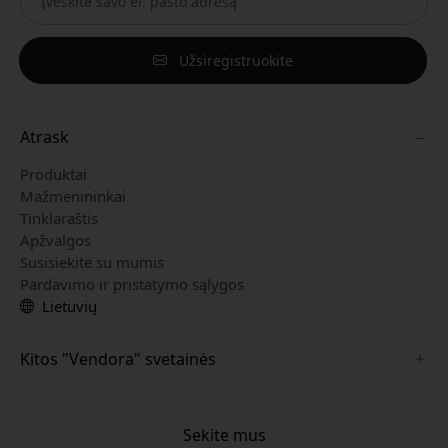
Užsiregistruokite
Atrask
Produktai
Mažmenininkai
Tinklaraštis
Apžvalgos
Susisiekite su mumis
Pardavimo ir pristatymo sąlygos
Lietuvių
Kitos "Vendora" svetainės
www.mujjo.se
www.playshifu.se
Sekite mus
www.satechi.se