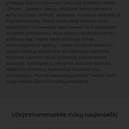
produktų Apple įrenginiams, tokių kaip BookBook dėklas
„iPhone“, „BookArc“ stovas „MacBook“ kompiuteriams ir
AirFly siųstuvas „AirPods“ ausinėms. Turėdama nedidelę 20
žmonių komandą, Twelve South daug dėmesio skiria
meistrystei ir asmeniniam aptarnavimui. Jų kruopštumas
atsispindi produktuose, kurie pakelia naudojimo patirtį į
aukštesnį lygį. Twelve South aistringai domisi
technologijomis ir dizainu – siekia nustebinti klientus ir
supaprastinti jų kasdienybę. Jie didžiuojasi savo Pietų
Karolinos šaknimis, tačiau produktus platina visame
pasaulyje. Apžvalgose jų įrenginiai vadinami tobulybe,
leidžiančia klientams maksimaliai išnaudoti savo
technologijas. Nors tai technologijų įmonė, Twelve South
visoje veikloje išlaiko žmogišką prisilietimą.
Užsiprenumeruokite mūsų naujienlaiškį