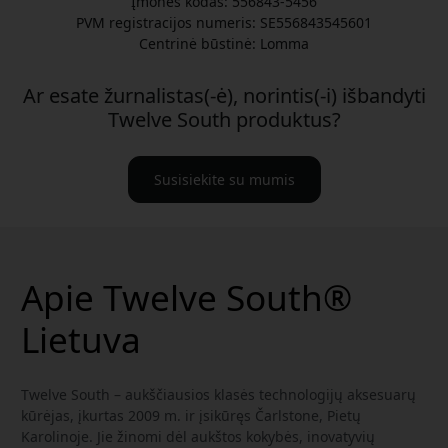
Įmonės kodas: 556843-5456
PVM registracijos numeris: SE556843545601
Centrinė būstinė: Lomma
Ar esate žurnalistas(-ė), norintis(-i) išbandyti
Twelve South produktus?
Susisiekite su mumis
Apie Twelve South®
Lietuva
Twelve South – aukščiausios klasės technologijų aksesuarų
kūrėjas, įkurtas 2009 m. ir įsikūręs Čarlstone, Pietų
Karolinoje. Jie žinomi dėl aukštos kokybės, inovatyvių