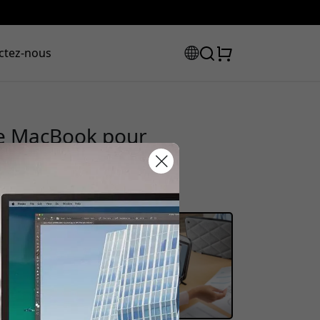
ctez-nous
se MacBook pour
vec coque rigide
 - Gris
e code de
ction :