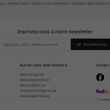
que, Twelve South conserve une dimension humaine dans toutes ses
Inscrivez-vous à notre newsletter
Inscrivez-vous
Autres sites web Vendora
Suivez
www.mujjo.se
www.playshifu.se
www.satechi.se
www.clickandgrow.se
www.paperlike.se
n
www.plaud.se
www.pipetto.se