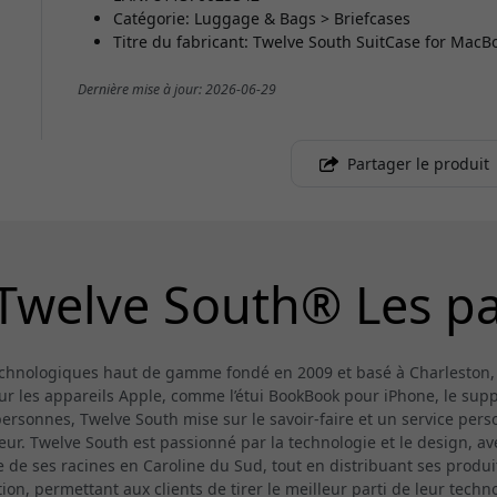
Catégorie: Luggage & Bags > Briefcases
Titre du fabricant: Twelve South SuitCase for MacBo
Dernière mise à jour: 2026-06-29
Partager le produit
Twelve South® Les p
technologiques haut de gamme fondé en 2009 et basé à Charleston,
ur les appareils Apple, comme l’étui BookBook pour iPhone, le sup
rsonnes, Twelve South mise sur le savoir-faire et un service perso
teur. Twelve South est passionné par la technologie et le design, av
re de ses racines en Caroline du Sud, tout en distribuant ses produi
, permettant aux clients de tirer le meilleur parti de leur technol