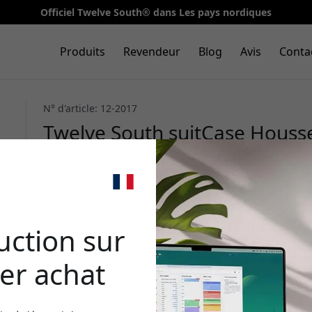
Officiel Twelve South® dans Les pays nordiques
Produits
Revendeur
Blog
Avis
Conta
N° d'article: 12-2017
Twelve South suitCase Hous
MacBook Pro/Air 13 pouces a
matelassée et poignée en cuir
🎉 Votr
rédu
uction sur
er achat