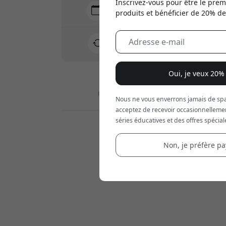
Inscrivez-vous pour être le prem
Livraison 7-11 août
produits et bénéficier de 20% d
Livraison rapide et traçable
Retour sous 30 jours
Retour facile - sans tracas
Oui, je veux 20%
Paiements sécurisés avec chiffrement
Nous ne vous enverrons jamais de spa
acceptez de recevoir occasionnelleme
séries éducatives et des offres spécial
Revendeur:
Non, je préfère pay