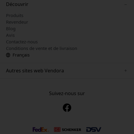
Découvrir
Produits
Revendeur
Blog
Avis
Contactez-nous
Conditions de vente et de livraison
Français
Autres sites web Vendora
www.mujjo.se
www.playshifu.se
Suivez-nous sur
www.satechi.se
www.clickandgrow.se
www.paperlike.se
www.plaud.se
www.pipetto.se