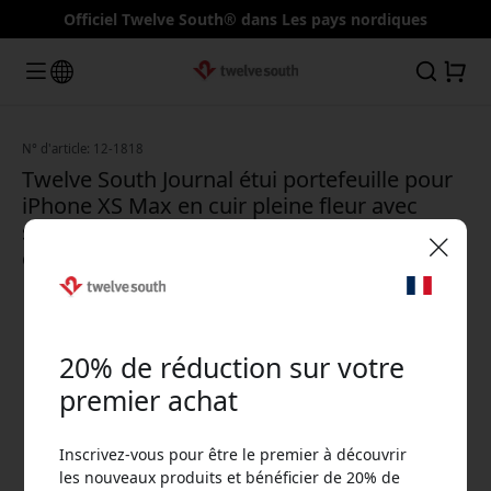
Officiel Twelve South® dans Les pays nordiques
N° d'article: 12-1818
Twelve South Journal étui portefeuille pour
iPhone XS Max en cuir pleine fleur avec
support intégré et 3 emplacements pour
cartes - Noir
🎉 Votre code de réduction :
20% de réduction sur votre
premier achat
Inscrivez-vous pour être le premier à découvrir
Utilisez ce code lors du paiement pour obtenir
les nouveaux produits et bénéficier de 20% de
20% de réduction.