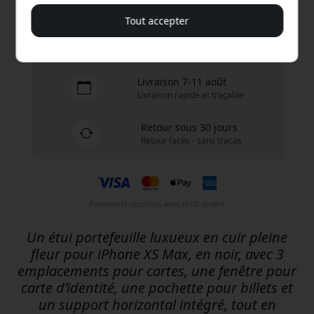
Tout accepter
Expédition de 9.99 EUR en France
Pas de frais cachés
Livraison 7-11 août
Livraison rapide et traçable
Retour sous 30 jours
Retour facile - sans tracas
Paiements sécurisés avec chiffrement
Un étui portefeuille luxueux en cuir pleine
fleur pour iPhone XS Max, en noir, avec 3
emplacements pour cartes, une fenêtre pour
carte d’identité, une pochette pour billets et
un support horizontal intégré, tout en