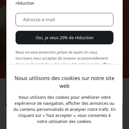
réduction
Oui, je veux 20% de réduction
Nous ne vous enverrons jamais de spam. En vous
inscrivant, vous acceptez de recevoir occasionnellement
des e-mails marketing, des séries éducatives et des offres
spéciales.
Nous utilisons des cookies sur notre site
Non, je préfère payer le prix fort.
web
Nous utilisons des cookies pour améliorer votre
expérience de navigation, afficher des annonces ou
du contenu personnalisés et analyser notre trafic. En
cliquant sur « Tout accepter », vous consentez à
Prix conseillé
notre utilisation des cookies.
24.99 EUR