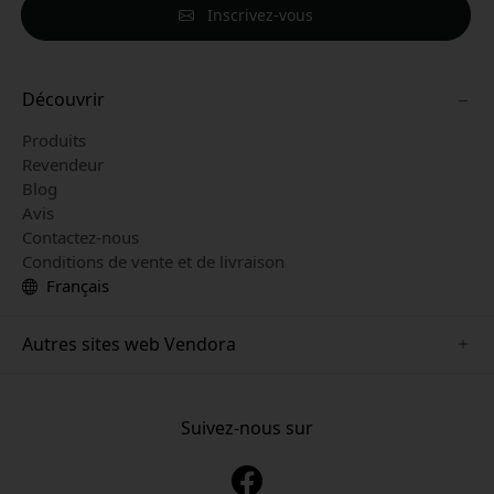
Inscrivez-vous
Découvrir
Produits
Revendeur
Blog
Avis
Contactez-nous
Conditions de vente et de livraison
Français
Autres sites web Vendora
www.mujjo.se
www.playshifu.se
Suivez-nous sur
www.satechi.se
www.clickandgrow.se
www.paperlike.se