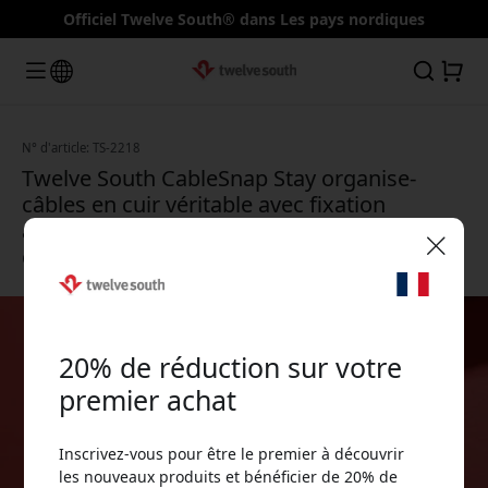
Officiel Twelve South® dans Les pays nordiques
N° d'article: TS-2218
Twelve South CableSnap Stay organise-
câbles en cuir véritable avec fixation
adhésive pour câbles sur le bureau - Gris
colombe
🎉 Votre code de réduction :
20% de réduction sur votre
premier achat
Inscrivez-vous pour être le premier à découvrir
Utilisez ce code lors du paiement pour obtenir
les nouveaux produits et bénéficier de 20% de
20% de réduction.