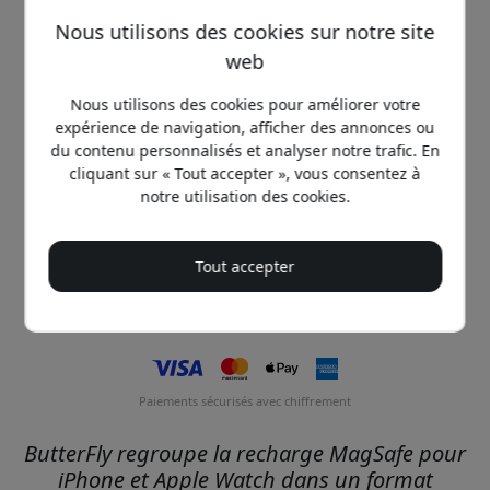
Achetez maintenant
Nous utilisons des cookies sur notre site
web
En stock - prêt à être expédié
Nous utilisons des cookies pour améliorer votre
expérience de navigation, afficher des annonces ou
Expédition de 9.99 EUR en France
du contenu personnalisés et analyser notre trafic. En
Pas de frais cachés
cliquant sur « Tout accepter », vous consentez à
notre utilisation des cookies.
Livraison 10-12 août
Livraison rapide et traçable
Tout accepter
Retour sous 30 jours
Retour facile - sans tracas
Paiements sécurisés avec chiffrement
ButterFly regroupe la recharge MagSafe pour
iPhone et Apple Watch dans un format