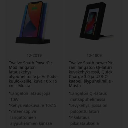
12-2019
12-1809
Twelve South PowerPic
Twelve South powerPic-
Mod langaton
ram langaton Qi-laturi
latauskehys
kuvakehyksessä, Quick
älypuhelimille ja AirPods-
Charge 3.0 ja USB-C-
kuulokkeille, kuva 10 x 15
kaapeli älypuhelimille -
cm - Musta
Musta
Langaton lataus jopa
Langaton Qi-lataus
10W
matkapuhelimissa
Kehys valokuvalle 10x15
Levykehys, jossa on
Yhteensopiva
piilotettu laturi
langattomien
Pikalataus
älypuhelimien kanssa
pikalatauksella