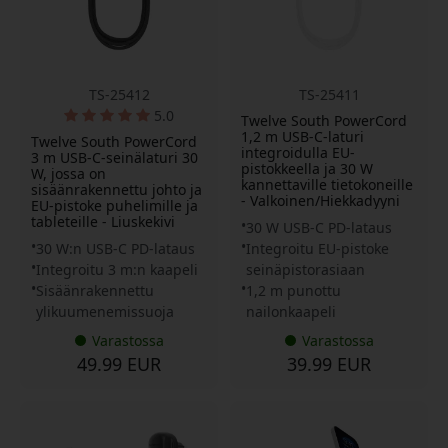
TS-25412
TS-25411
5.0
Twelve South PowerCord
1,2 m USB-C-laturi
Twelve South PowerCord
integroidulla EU-
3 m USB-C-seinälaturi 30
pistokkeella ja 30 W
W, jossa on
kannettaville tietokoneille
sisäänrakennettu johto ja
- Valkoinen/Hiekkadyyni
EU-pistoke puhelimille ja
tableteille - Liuskekivi
30 W USB-C PD-lataus
30 W:n USB-C PD-lataus
Integroitu EU-pistoke
Integroitu 3 m:n kaapeli
seinäpistorasiaan
Sisäänrakennettu
1,2 m punottu
ylikuumenemissuoja
nailonkaapeli
Varastossa
Varastossa
49.99 EUR
39.99 EUR