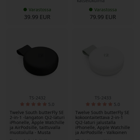
katselukulma
Varastossa
Varastossa
39.99 EUR
79.99 EUR
TS-2432
TS-2433
5.0
5.0
Twelve South butterFly SE
Twelve South butterFly SE
2-in-1 -langaton Qi2-laturi
kokoontaitettava 2-in-1
iPhonelle, Apple Watchille
Qi2-laturi jalustalla
ja AirPodsille, taittuvalla
iPhonelle, Apple Watchille
muotoilulla - Musta
ja AirPodsille - Valkoinen