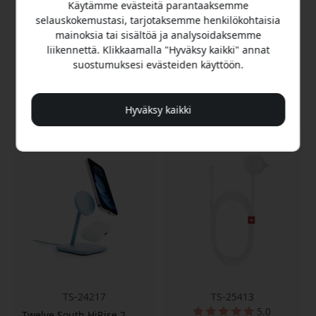
kokoontaitettava
Käytämme evästeitä parantaaksemme
kompakti matkalaturi
matkalaturi
selauskokemustasi, tarjotaksemme henkilökohtaisia
Magneettinen Qi2
IPhonen ja Apple kellon
mainoksia tai sisältöä ja analysoidaksemme
iPhonelle
lataaminen
liikennettä. Klikkaamalla "Hyväksy kaikki" annat
Pikalataus Apple
Toimii handsfree-
suostumuksesi evästeiden käyttöön.
Watchille
katselutelineenä
Varastossa
Varastossa
Hyväksy kaikki
89.99 EUR
89.99 EUR
TS-24217
TS-25413
5.0
Twelve South HiRise 2