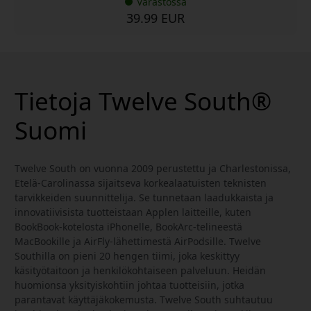
Varastossa
39.99 EUR
Tietoja Twelve South®
Suomi
Twelve South on vuonna 2009 perustettu ja Charlestonissa,
Etelä-Carolinassa sijaitseva korkealaatuisten teknisten
tarvikkeiden suunnittelija. Se tunnetaan laadukkaista ja
innovatiivisista tuotteistaan Applen laitteille, kuten
BookBook-kotelosta iPhonelle, BookArc-telineestä
MacBookille ja AirFly-lähettimestä AirPodsille. Twelve
Southilla on pieni 20 hengen tiimi, joka keskittyy
käsityötaitoon ja henkilökohtaiseen palveluun. Heidän
huomionsa yksityiskohtiin johtaa tuotteisiin, jotka
parantavat käyttäjäkokemusta. Twelve South suhtautuu