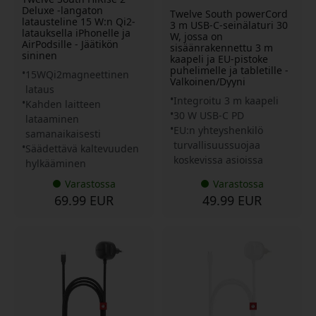
Deluxe -langaton
Twelve South powerCord
latausteline 15 W:n Qi2-
3 m USB-C-seinälaturi 30
latauksella iPhonelle ja
W, jossa on
AirPodsille - Jäätikön
sisäänrakennettu 3 m
sininen
kaapeli ja EU-pistoke
puhelimelle ja tabletille -
15WQi2magneettinen
Valkoinen/Dyyni
lataus
Integroitu 3 m kaapeli
Kahden laitteen
30 W USB-C PD
lataaminen
EU:n yhteyshenkilö
samanaikaisesti
turvallisuussuojaa
Säädettävä kaltevuuden
koskevissa asioissa
hylkääminen
Varastossa
Varastossa
69.99 EUR
49.99 EUR