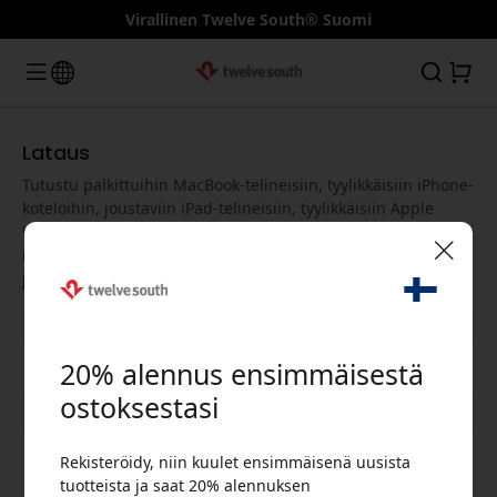
Virallinen Twelve South® Suomi
Lataus
Tutustu palkittuihin MacBook-telineisiin, tyylikkäisiin iPhone-
koteloihin, joustaviin iPad-telineisiin, tyylikkäisiin Apple
Watch -rannekkeisiin, tehokkaisiin USB-C-keskittimiin ja
nopeisiin Qi-latureihin, jotka on suunniteltu parantamaan
jokaista Apple-kokemusta ja maksimoimaan tuottavuutesi.
🎉 Alennuskoodisi:
20% alennus ensimmäisestä
ostoksestasi
Näytä kaikki kategoriat
Rekisteröidy, niin kuulet ensimmäisenä uusista
Käytä tätä koodia kassalla saadaksesi 20%
tuotteista ja saat 20% alennuksen
alennuksen.