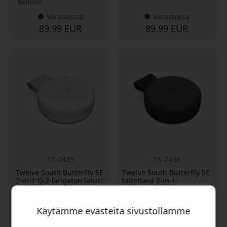
kellolle
Varastossa
Varastossa
89.99 EUR
89.99 EUR
TS-2435
TS-2436
Twelve South ButterFly SE
Twelve South ButterFly SE
2-in-1 Qi2-langaton laturi
taitettava 2-in-1-
iPhonelle ja Apple
magneettinen Qi2-laturi
Watchille taitettavalla
iPhonelle ja Apple
muotoilulla - Iriseva
Watchille jalustalla -
Käytämme evästeitä sivustollamme
Keskiyön luumu
Erittäin kompakti
Taitettava erittäin