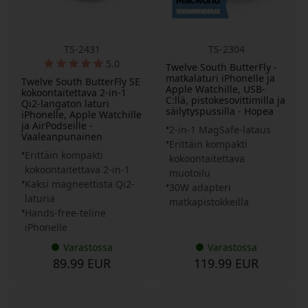
TS-2431
TS-2304
5.0
Twelve South ButterFly -
matkalaturi iPhonelle ja
Twelve South ButterFly SE
Apple Watchille, USB-
kokoontaitettava 2-in-1
C:llä, pistokesovittimilla ja
Qi2-langaton laturi
säilytyspussilla - Hopea
iPhonelle, Apple Watchille
ja AirPodseille -
2-in-1 MagSafe-lataus
Vaaleanpunainen
Erittäin kompakti
Erittäin kompakti
kokoontaitettava
kokoontaitettava 2-in-1
muotoilu
Kaksi magneettista Qi2-
30W adapteri
laturia
matkapistokkeilla
Hands-free-teline
iPhonelle
Varastossa
Varastossa
89.99 EUR
119.99 EUR