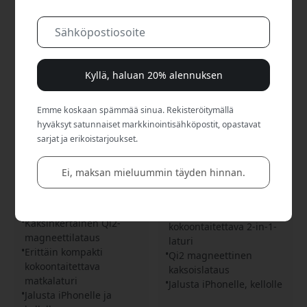
Kyllä, haluan 20% alennuksen
Emme koskaan spämmää sinua. Rekisteröitymällä
hyväksyt satunnaiset markkinointisähköpostit, opastavat
TS-2530
TS-2434
sarjat ja erikoistarjoukset.
Twelve South butterFly SE
Twelve South butterFly SE
2-in-1 magneettinen Qi2-
kompakti taitettava 2-in-1
laturi iPhonelle, Apple
Qi2-langaton laturi
Ei, maksan mieluummin täyden hinnan.
Watchille ja AirPodsille,
iPhonelle, Apple Watchille
kokoontaitettava -
ja AirPodsille - Valkoinen
Rannikon sininen
Erittäin kompakti
Kaksinkertainen Qi2-
kokoontaitettava 2-in-1-
magneettilataus
laturi
Erittäin kompakti
Qi2 magneettinen
kokoontaitettava
kaksoislataus
matkalaturi
Jalusta iPhonelle, kellolle
Jalusta iPhonelle ja