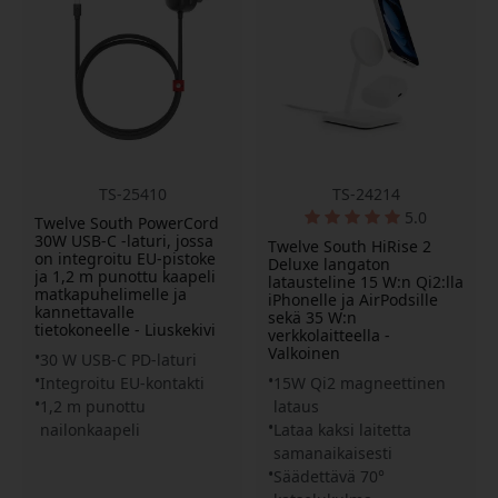
TS-25410
TS-24214
5.0
Twelve South PowerCord
30W USB-C -laturi, jossa
Twelve South HiRise 2
on integroitu EU-pistoke
Deluxe langaton
ja 1,2 m punottu kaapeli
latausteline 15 W:n Qi2:lla
matkapuhelimelle ja
iPhonelle ja AirPodsille
kannettavalle
sekä 35 W:n
tietokoneelle - Liuskekivi
verkkolaitteella -
Valkoinen
30 W USB-C PD-laturi
Integroitu EU-kontakti
15W Qi2 magneettinen
1,2 m punottu
lataus
nailonkaapeli
Lataa kaksi laitetta
samanaikaisesti
Säädettävä 70°