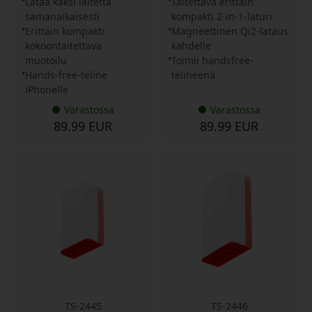
Lataa kaksi laitetta
Taitettava erittäin
samanaikaisesti
kompakti 2-in-1-laturi
Erittäin kompakti
Magneettinen Qi2-lataus
kokoontaitettava
kahdelle
muotoilu
Toimii handsfree-
Hands-free-teline
telineenä
iPhonelle
Varastossa
Varastossa
89.99 EUR
89.99 EUR
TS-2445
TS-2446