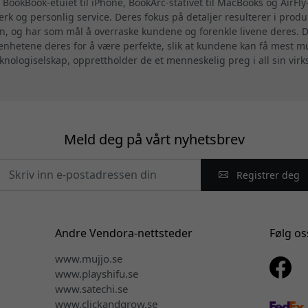
 BookBook-etuiet til iPhone, BookArc-stativet til MacBooks og AirFl
rk og personlig service. Deres fokus på detaljer resulterer i prod
n, og har som mål å overraske kundene og forenkle livene deres. De
enhetene deres for å være perfekte, slik at kundene kan få mest mu
eknologiselskap, opprettholder de et menneskelig preg i all sin vir
Meld deg på vårt nyhetsbrev
Registrer deg
Andre Vendora-nettsteder
Følg os
www.mujjo.se
www.playshifu.se
www.satechi.se
www.clickandgrow.se