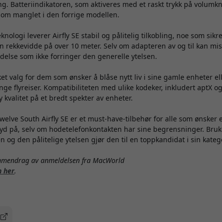
ing. Batteriindikatoren, som aktiveres med et raskt trykk på volumk
som manglet i den forrige modellen.
nologi leverer Airfly SE stabil og pålitelig tilkobling, noe som sik
 rekkevidde på over 10 meter. Selv om adapteren av og til kan mist
delse som ikke forringer den generelle ytelsen.
ket valg for dem som ønsker å blåse nytt liv i sine gamle enheter ell
nge flyreiser. Kompatibiliteten med ulike kodeker, inkludert aptX og
 kvalitet på et bredt spekter av enheter.
welve South Airfly SE er et must-have-tilbehør for alle som ønsker e
 lyd på, selv om hodetelefonkontakten har sine begrensninger. Bru
n og den pålitelige ytelsen gjør den til en toppkandidat i sin kateg
ammendrag av anmeldelsen fra MacWorld
n her
.