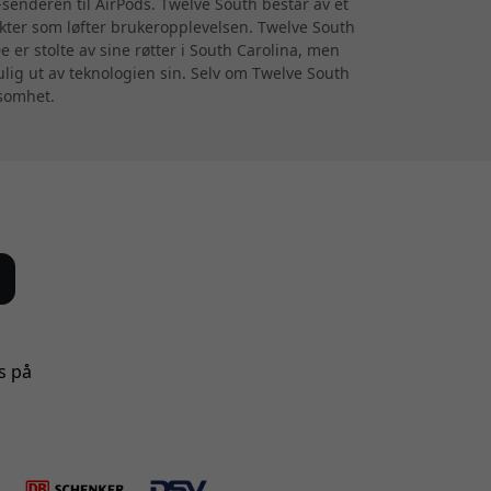
y-senderen til AirPods. Twelve South består av et
ukter som løfter brukeropplevelsen. Twelve South
 er stolte av sine røtter i South Carolina, men
lig ut av teknologien sin. Selv om Twelve South
ksomhet.
s på