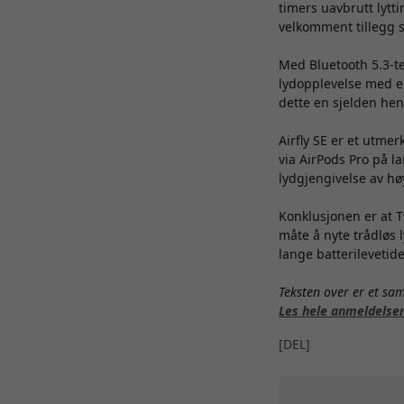
timers uavbrutt lytt
velkomment tillegg 
Med Bluetooth 5.3-tek
lydopplevelse med en
dette en sjelden hen
Airfly SE er et utmer
via AirPods Pro på la
lydgjengivelse av høy
Konklusjonen er at T
måte å nyte trådløs
lange batterilevetide
Teksten over er et s
Les hele anmeldelse
[DEL]