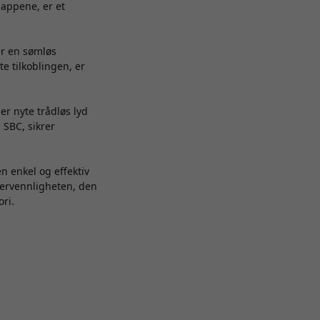
nappene, er et
rer en sømløs
e tilkoblingen, er
er nyte trådløs lyd
 SBC, sikrer
n enkel og effektiv
kervennligheten, den
ori.