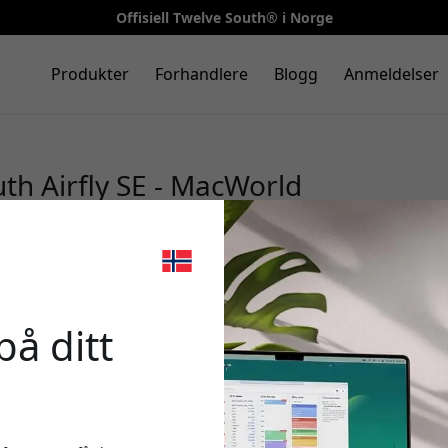
Offisiell Twelve South® i Norge
Produkter
Forhandlere
Blogg
Anmeldelser
th Airfly SE - MacWorld
🎉 Din r
på ditt
Bruk denne koden i ka