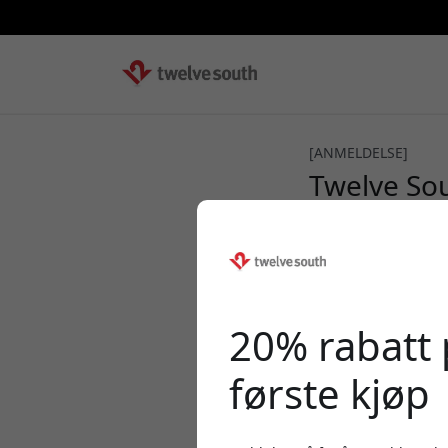
[ANMELDELSE]
Twelve Sou
4/5
20% rabatt 
første kjøp