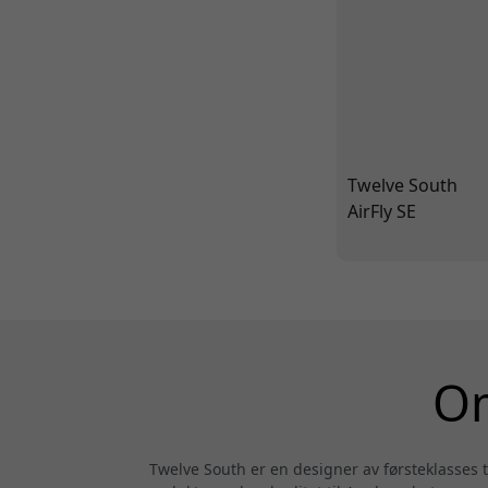
Twelve South
AirFly SE
Om
Twelve South er en designer av førsteklasses te