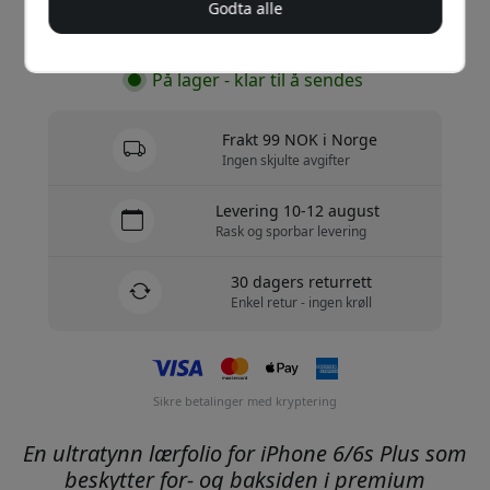
Godta alle
Kjøp nå
På lager - klar til å sendes
Frakt 99 NOK i Norge
Ingen skjulte avgifter
Levering 10-12 august
Rask og sporbar levering
30 dagers returrett
Enkel retur - ingen krøll
Sikre betalinger med kryptering
En ultratynn lærfolio for iPhone 6/6s Plus som
beskytter for- og baksiden i premium