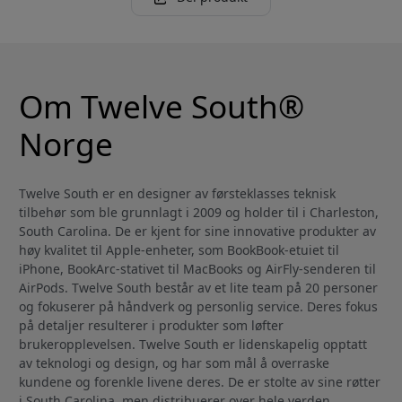
Om Twelve South®
Norge
Twelve South er en designer av førsteklasses teknisk
tilbehør som ble grunnlagt i 2009 og holder til i Charleston,
South Carolina. De er kjent for sine innovative produkter av
høy kvalitet til Apple-enheter, som BookBook-etuiet til
iPhone, BookArc-stativet til MacBooks og AirFly-senderen til
AirPods. Twelve South består av et lite team på 20 personer
og fokuserer på håndverk og personlig service. Deres fokus
på detaljer resulterer i produkter som løfter
brukeropplevelsen. Twelve South er lidenskapelig opptatt
av teknologi og design, og har som mål å overraske
kundene og forenkle livene deres. De er stolte av sine røtter
i South Carolina, men distribuerer over hele verden.