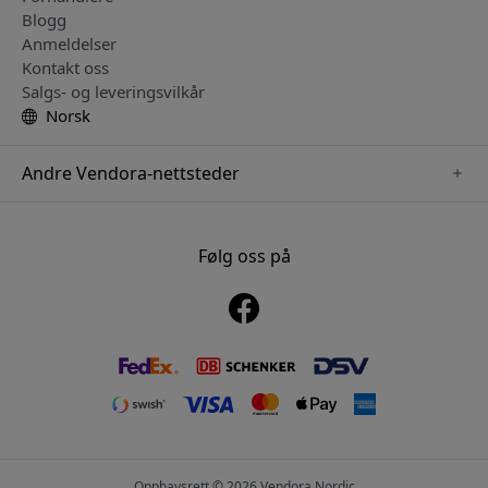
Blogg
Anmeldelser
Kontakt oss
Salgs- og leveringsvilkår
Norsk
Andre Vendora-nettsteder
www.mujjo.se
www.playshifu.se
Følg oss på
www.satechi.se
www.clickandgrow.se
www.paperlike.se
www.plaud.se
www.pipetto.se
Opphavsrett © 2026 Vendora Nordic