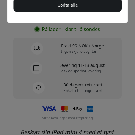
Godta alle
Kjøp nå
På lager - klar til å sendes
Frakt 99 NOK i Norge
Ingen skjulte avgifter
Levering 11-13 august
Rask og sporbar levering
30 dagers returrett
Enkel retur - ingen krøll
Sikre betalinger med kryptering
Beskytt din iPad mini 4 med et tynt