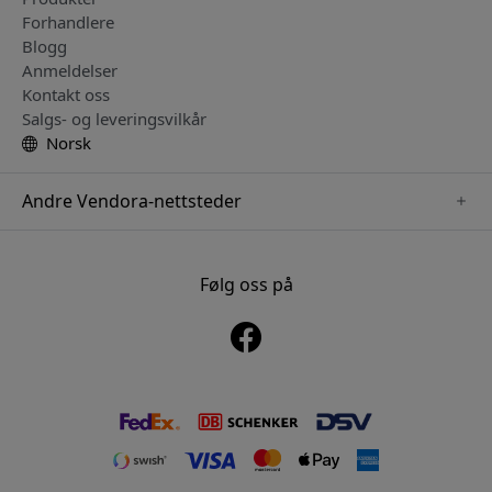
Forhandlere
Blogg
Anmeldelser
Kontakt oss
Salgs- og leveringsvilkår
Norsk
Andre Vendora-nettsteder
www.mujjo.se
www.playshifu.se
Følg oss på
www.satechi.se
www.clickandgrow.se
www.paperlike.se
www.plaud.se
www.pipetto.se