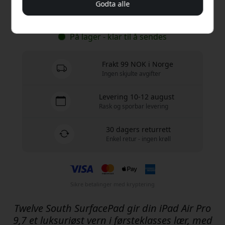
Godta alle
Kjøp nå
På lager - klar til å sendes
Frakt 99 NOK i Norge
Ingen skjulte avgifter
Levering 10-12 august
Rask og sporbar levering
30 dagers returrett
Enkel retur - ingen krøll
Sikre betalinger med kryptering
Twelve South SurfacePad gir din iPad Air Pro
9,7 et luksuriøst vern i førsteklasses lær, med