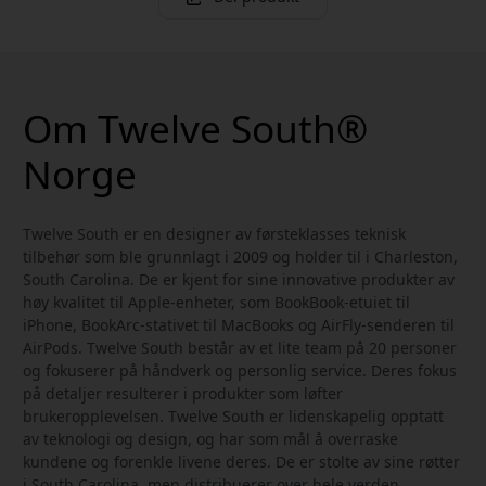
Om Twelve South®
Norge
Twelve South er en designer av førsteklasses teknisk
tilbehør som ble grunnlagt i 2009 og holder til i Charleston,
South Carolina. De er kjent for sine innovative produkter av
høy kvalitet til Apple-enheter, som BookBook-etuiet til
iPhone, BookArc-stativet til MacBooks og AirFly-senderen til
AirPods. Twelve South består av et lite team på 20 personer
og fokuserer på håndverk og personlig service. Deres fokus
på detaljer resulterer i produkter som løfter
brukeropplevelsen. Twelve South er lidenskapelig opptatt
av teknologi og design, og har som mål å overraske
kundene og forenkle livene deres. De er stolte av sine røtter
i South Carolina, men distribuerer over hele verden.