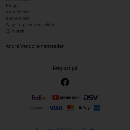
Blogg
Anmeldelser
Kontakt oss
Salgs- og leveringsvilkår
Norsk
Andre Vendora-nettsteder
www.mujjo.se
www.playshifu.se
Følg oss på
www.satechi.se
www.clickandgrow.se
www.paperlike.se
www.plaud.se
www.pipetto.se
Opphavsrett © 2026 Vendora Nordic