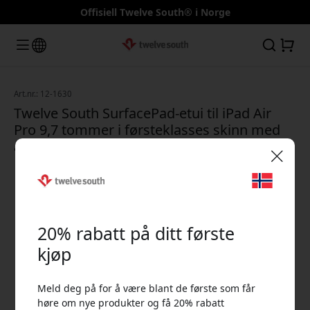
Offisiell Twelve South® i Norge
Art.nr.: 12-1630
Twelve South SurfacePad-etui til iPad Air
Pro 9,7 tommer i førsteklasses skinn med
automatisk dvale-/våknefunksjon - Svart
🎉 Din rabattkode:
20% rabatt på ditt første
kjøp
Meld deg på for å være blant de første som får
Bruk denne koden i kassen for å få 20% rabatt.
høre om nye produkter og få 20% rabatt