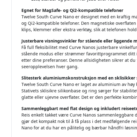
Egnet for MagSafe- og Qi2-kompatible telefoner
Twelve South Curve Nano er designet med en kraftig ma
og Qi2-kompatible telefoner. Den magnetiske overflaten 
klips, klemmer eller ekstra verktøy, slik at telefonen hol
Justerbare visningsvinkler for stående eller liggende
Få full fleksibilitet med Curve Nanos justerbare vinkelf
stående modus eller strømmer favorittprogrammet ditt i 
etter dine preferanser. Denne allsidigheten sikrer at d
seeropplevelsen hver gang.
Slitesterk aluminiumskonstruksjon med en sklisikker 
Twelve South Curve Nano er laget av aluminium av høy kval
Stativets sklisikre silikonbase og ring sørger for stabilit
glatte eller ujevne overflater. Det er den perfekte komb
Sammenleggbart med flat design og inkludert reiseet
Reis enkelt takket være Curve Nanos sammenleggbare desi
gjør det kompakt nok til å få plass i det medfølgende re
Nano for at du har en pålitelig og bærbar håndfri løsnin