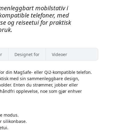
enleggbart mobilstativ i
kompatible telefoner, med
ase og reiseetui for praktisk
bruk.
r
Designet for
Videoer
for din MagSafe- eller Qi2-kompatible telefon.
raktisk med sin sammenleggbare design,
lder. Enten du strømmer, jobber eller
n håndfri opplevelse, noe som gjør enhver
nde modus.
r silikonbase.
tui.