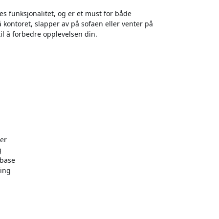
s funksjonalitet, og er et must for både
å kontoret, slapper av på sofaen eller venter på
 til å forbedre opplevelsen din.
er
g
 base
ing