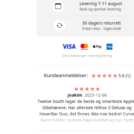
Levering 7-11 august
Rask og sporbar levering
30 dagers returrett
Enkel retur - ingen krøll
Sikre betalinger med kryptering
Kundeanmeldelser:
5.0 (1)
Joakim
2025-12-06
Twelve South lager de beste og smarteste Appl
tilbehørene. Har allerede HiRise 3 Deluxe og
HoverBar Duo, det finnes ikke noe bedre! Curv
Nano holder samme høye kvalitet og har raskt
blitt noe jeg ikke kan være foruten. Den holder
iPhonen min på bordet ved siden av