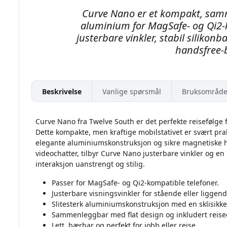
ed
Curve Nano er et kompakt, samm
el
aluminium for MagSafe- og Qi2-
 å
justerbare vinkler, stabil silikonb
rt
handsfree-
Beskrivelse
Vanlige spørsmål
Bruksområde
Curve Nano fra Twelve South er det perfekte reisefølge 
Dette kompakte, men kraftige mobilstativet er svært p
elegante aluminiumskonstruksjon og sikre magnetiske ho
videochatter, tilbyr Curve Nano justerbare vinkler og e
interaksjon uanstrengt og stilig.
Passer for MagSafe- og Qi2-kompatible telefoner.
Justerbare visningsvinkler for stående eller ligge
Slitesterk aluminiumskonstruksjon med en sklisikke
Sammenleggbar med flat design og inkludert reisee
Lett, bærbar og perfekt for jobb eller reise.