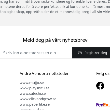
n, og har som mål å overraske kundene og forenkle livene deres. De
enhetene deres for å være perfekte, slik at kundene kan få mest mu
eknologiselskap, opprettholder de et menneskelig preg i all sin vir
Meld deg på vårt nyhetsbrev
Registrer deg
Andre Vendora-nettsteder
Følg os
www.mujjo.se
www.playshifu.se
www.satechi.se
www.clickandgrow.se
www.paperlike.se
www.plaud.se