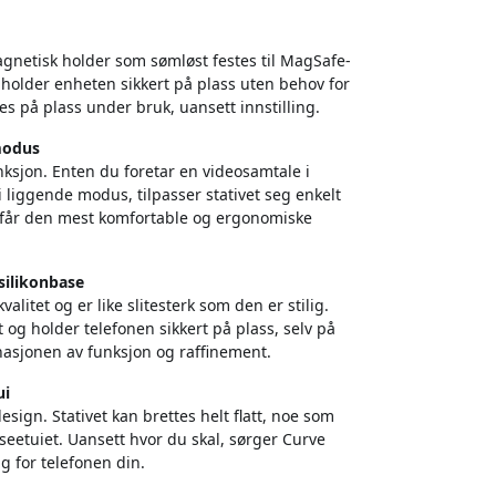
gnetisk holder som sømløst festes til MagSafe-
holder enheten sikkert på plass uten behov for
des på plass under bruk, uansett innstilling.
 modus
unksjon. Enten du foretar en videosamtale i
liggende modus, tilpasser stativet seg enkelt
u får den mest komfortable og ergonomiske
silikonbase
itet og er like slitesterk som den er stilig.
et og holder telefonen sikkert på plass, selv på
inasjonen av funksjon og raffinement.
ui
gn. Stativet kan brettes helt flatt, noe som
iseetuiet. Uansett hvor du skal, sørger Curve
g for telefonen din.