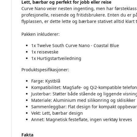
Lett, bærbar og perfekt for jobb eller reise
Curve Nano veier nesten ingenting, men har førsteklasse
profesjonelle, reisende og fritidsbrukere. Enten du er p
flyplassen, er dette lette og bærbare stativet alltid klart
Pakken inkluderer:
1x Twelve South Curve Nano - Coastal Blue
1x reiseveske
1x Hurtigstartveiledning
Produktspesifikasjoner:
Farge: Kystblå
Kompatibilitet: MagSafe- og Qi2-kompatible telefon
Justerbar: Støtter både stående og liggende visnin
Materiale: Aluminium med silikonring og sklisikker
Sammenleggbar: Flat design for kompakt oppbevar
Vekt: Lett, bærbar design
Annet: Magnetisk festeflate, ingen verktøy kreves
Fakta