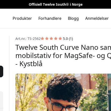
Offisiell Twelve South® i Norge
Produkter
Forhandlere
Blogg
Anmeldelser
Art.nr.: TS-2562
5.0 (1)
Twelve South Curve Nano sa
mobilstativ for MagSafe- og 
- Kystblå