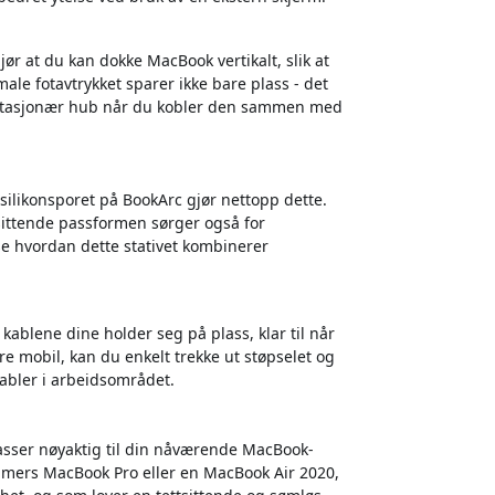
 at du kan dokke MacBook vertikalt, slik at
le fotavtrykket sparer ikke bare plass - det
g stasjonær hub når du kobler den sammen med
silikonsporet på BookArc gjør nettopp dette.
sittende passformen sørger også for
se hvordan dette stativet kombinerer
kablene dine holder seg på plass, klar til når
re mobil, kan du enkelt trekke ut støpselet og
kabler i arbeidsområdet.
passer nøyaktig til din nåværende MacBook-
ommers MacBook Pro eller en MacBook Air 2020,