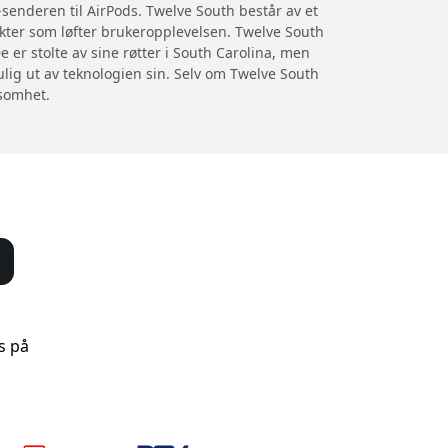
y-senderen til AirPods. Twelve South består av et
ukter som løfter brukeropplevelsen. Twelve South
 er stolte av sine røtter i South Carolina, men
lig ut av teknologien sin. Selv om Twelve South
ksomhet.
s på