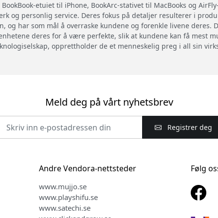
 BookBook-etuiet til iPhone, BookArc-stativet til MacBooks og AirFl
rk og personlig service. Deres fokus på detaljer resulterer i prod
n, og har som mål å overraske kundene og forenkle livene deres. De
enhetene deres for å være perfekte, slik at kundene kan få mest mu
eknologiselskap, opprettholder de et menneskelig preg i all sin vir
Meld deg på vårt nyhetsbrev
Registrer deg
Andre Vendora-nettsteder
Følg os
www.mujjo.se
www.playshifu.se
www.satechi.se