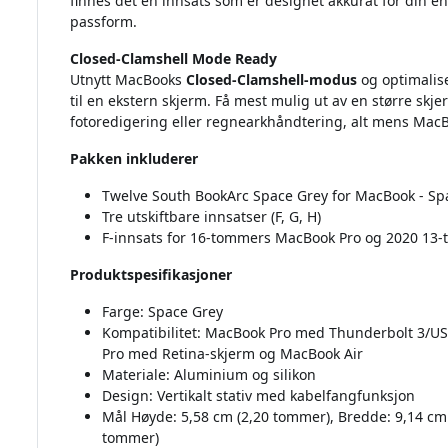
finnes det en innsats som er designet akkurat for din e
passform.
Closed-Clamshell Mode Ready
Utnytt MacBooks
Closed-Clamshell-modus
og optimalise
til en ekstern skjerm. Få mest mulig ut av en større sk
fotoredigering eller regnearkhåndtering, alt mens MacBo
Pakken inkluderer
Twelve South BookArc Space Grey for MacBook - Sp
Tre utskiftbare innsatser (F, G, H)
F-innsats for 16-tommers MacBook Pro og 2020 13
Produktspesifikasjoner
Farge: Space Grey
Kompatibilitet: MacBook Pro med Thunderbolt 3/U
Pro med Retina-skjerm og MacBook Air
Materiale: Aluminium og silikon
Design: Vertikalt stativ med kabelfangfunksjon
Mål Høyde: 5,58 cm (2,20 tommer), Bredde: 9,14 cm
tommer)