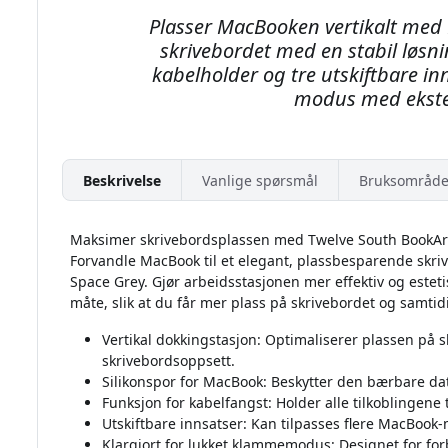
Plasser MacBooken vertikalt med 
skrivebordet med en stabil løsni
kabelholder og tre utskiftbare inns
modus med ekste
Beskrivelse
Vanlige spørsmål
Bruksområde
Maksimer skrivebordsplassen med Twelve South BookAr
Forvandle MacBook til et elegant, plassbesparende skr
Space Grey. Gjør arbeidsstasjonen mer effektiv og estet
måte, slik at du får mer plass på skrivebordet og samtid
Vertikal dokkingstasjon: Optimaliserer plassen på s
skrivebordsoppsett.
Silikonspor for MacBook: Beskytter den bærbare dat
Funksjon for kabelfangst: Holder alle tilkoblingene 
Utskiftbare innsatser: Kan tilpasses flere MacBook-m
Klargjort for lukket klammemodus: Designet for for