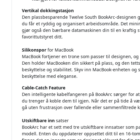
Vertikal dokkingstasjon
Den plassbesparende Twelve South BookArc-designen gjør
du får et ryddig og organisert arbeidsområde. Det minima
gjør også den bærbare datamaskinen din til en krafti
favorittutstyret ditt.
Silikonspor
for MacBook
MacBook fortjener en trone som passer til designen, og 
Den holder MacBooken din sikkert på plass, og den tett
beskyttelse og stabilitet. Skyv inn MacBook-enheten og 
beskyttelse med eleganse.
Cable-Catch Feature
Den intelligente kabelfangeren på BookArc sørger for at 
du trenger å koble dem til igjen. Når det er på tide å væ
gå uten frustrasjon over fallende eller sammenfiltrede 
Utskiftbare inn
satser
BookArc har et sett med tre utskiftbare innsatser som 
modell. Enten du oppdaterer oppsettet ditt til en 16-t