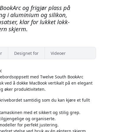
BookArc og frigjør plass på
ng i aluminium og silikon,
atser, klar for lukket lokk-
rn skjerm.
r
Designet for
Videoer
c
ivebordsoppsett med Twelve South BookArc
isk ved å dokke MacBook vertikalt på en elegant
ig øker produktiviteten.
krivebordet samtidig som du kan kjøre et fullt
amaskinen med et sikkert og stilig grep.
tilgjengelige og organiserte.
odeller for perfekt justering.
bedret ytelse ved bruk av én ekstern skjerm.