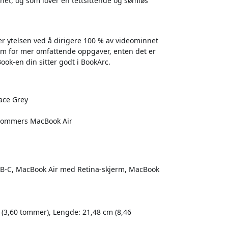
nhet, og som lover en tettsittende og sømløs
r ytelsen ved å dirigere 100 % av videominnet
jerm for mer omfattende oppgaver, enten det er
ok-en din sitter godt i BookArc.
ace Grey
-tommers MacBook Air
SB-C, MacBook Air med Retina-skjerm, MacBook
 (3,60 tommer), Lengde: 21,48 cm (8,46