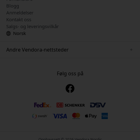
Blogg
Anmeldelser
Kontakt oss
Salgs- og leveringsvilkår
Norsk
Andre Vendora-nettsteder
www.mujjo.se
www.playshifu.se
Følg oss på
www.satechi.se
www.clickandgrow.se
www.paperlike.se
www.plaud.se
www.pipetto.se
Opphavsrett © 2026 Vendora Nordic