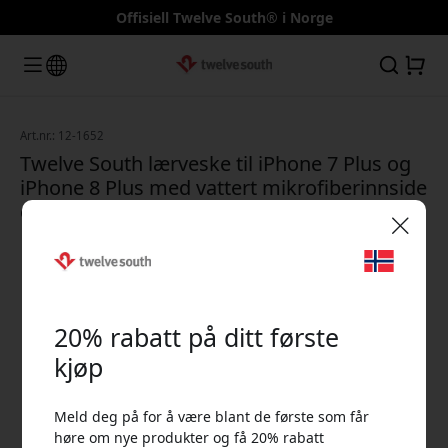
Offisiell Twelve South® i Norge
Art.nr.: 12-1652
Twelve South lærveske til iPhone 7 Plus og
iPhone 8 Plus med vattert mikrofiberinnside
og håndbrente kanter - Marsala Marsala
🎉 Din rabattkode:
20% rabatt på ditt første
kjøp
Meld deg på for å være blant de første som får
Bruk denne koden i kassen for å få 20% rabatt.
høre om nye produkter og få 20% rabatt