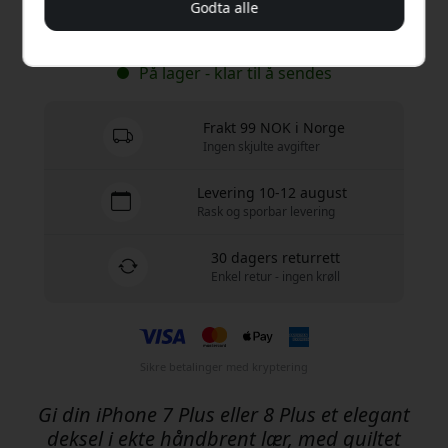
Godta alle
Kjøp nå
På lager - klar til å sendes
Frakt 99 NOK i Norge
Ingen skjulte avgifter
Levering 10-12 august
Rask og sporbar levering
30 dagers returrett
Enkel retur - ingen krøll
Sikre betalinger med kryptering
Gi din iPhone 7 Plus eller 8 Plus et elegant
deksel i ekte håndbrent lær, med quiltet