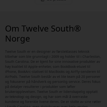
Om Twelve South®
Norge
Twelve South er en designer av førsteklasses teknisk
tilbehør som ble grunnlagt i 2009 og holder til i Charleston,
South Carolina. De er kjent for sine innovative produkter av
høy kvalitet til Apple-enheter, som BookBook-etuiet til
iPhone, BookArc-stativet til MacBooks og AirFly-senderen til
AirPods. Twelve South består av et lite team på 20 personer
og fokuserer på håndverk og personlig service. Deres fokus
på detaljer resulterer i produkter som løfter
brukeropplevelsen. Twelve South er lidenskapelig opptatt
av teknologi og design, og har som mål å overraske
kundene og forenkle livene deres. De er stolte av sine røtter
i South Carolina, men distribuerer over hele verden.