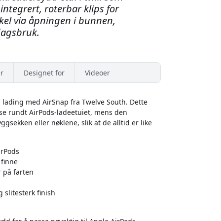
integrert, roterbar klips for
nkel via åpningen i bunnen,
rdagsbruk.
r
Designet for
Videoer
til lading med AirSnap fra Twelve South. Dette
else rundt AirPods-ladeetuiet, mens den
gsekken eller nøklene, slik at de alltid er like
irPods
 finne
 på farten
 slitesterk finish