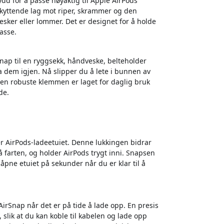
sydd for å passe nøyaktig til Apple AirPods
eskyttende lag mot riper, skrammer og den
esker eller lommer. Det er designet for å holde
asse.
nap til en ryggsekk, håndveske, belteholder
 la dem igjen. Nå slipper du å lete i bunnen av
en robuste klemmen er laget for daglig bruk
de.
r AirPods-ladeetuiet. Denne lukkingen bidrar
å farten, og holder AirPods trygt inni. Snapsen
åpne etuiet på sekunder når du er klar til å
irSnap når det er på tide å lade opp. En presis
 slik at du kan koble til kabelen og lade opp