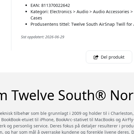
EAN: 811370022642
Kategori: Electronics > Audio > Audio Accessories 
Cases
Produsentens tittel: Twelve South AirSnap Twill for
Sist oppdatert: 2026-06-29
Del produkt
 Twelve South® No
knisk tilbehør som ble grunnlagt i 2009 og holder til i Charleston,
 BookBook-etuiet til iPhone, BookArc-stativet til MacBooks og AirFl
rk og personlig service. Deres fokus på detaljer resulterer i prod
n, og har som mål å overraske kundene og forenkle livene deres. De