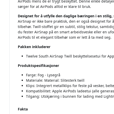
AirPods mens de er trygt beskyttet. Denne enkle detalje
sørger for at AirPods alltid er klare til bruk.
Designet for å utfylle den daglige bæringen i en stilig, 
AirSnap er ikke bare praktisk, den er også designet for
tilbehør. Twill-stoffet gir en subtil, stilig tekstur, samti
du fester AirSnap på en smart arbeidsveske eller en ufo
AirPods til et elegant tilbehør som er lett å ta med seg.
Pakken inkluderer
Twelve South AirSnap Twill beskyttelsesetui for App
Produktspesifikasjoner
Farge: Fog - Lysegrå
Materiale: Material: Slitesterk twill
Klips: Integrert metallklips for feste på vesker, belt
Kompatibilitet: Apple AirPods ladeetui (alle gener
Tilgang: Utskjæring i bunnen for lading med Lightn
Fakta