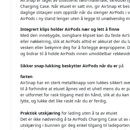
AirSnap er laget av slitesterkt twill-materiale, skredder
Charging Case. Når etuiet er satt inn, gir AirSnap et b
daglige slitasjen som oppstår når du slenger AirPods i v
AirPods i ny stand lenger uten å legge til unødvendig m
Integrert klips holder AirPods nær og lett å finne
Med den innebygde, svingbare klipset kan du feste AirS
eller nøkkelring, slik at AirPods alltid er akkurat der du
vesken eller bekymre deg for å forlegge øreproppene. D
og bidrar til å holde AirPods innen umiddelbar rekkevid
Sikker snap-lukking beskytter AirPods når du er
på
farten
AirSnap har en sterk metallknapp som lukkes sikkert ove
til å forhindre at etuiet åpnes ved et uhell mens du er p
er utformet for rask tilgang med én hånd, slik at du kan 
lytte, og lukke det like raskt når du er ferdig.
Praktisk utskjæring
for lading uten å ta av etuiet
Det er ikke nødvendig å ta AirPods Charging Case ut av A
utskjæring i bunnen gir deg enkel tilgang til ladeporten,