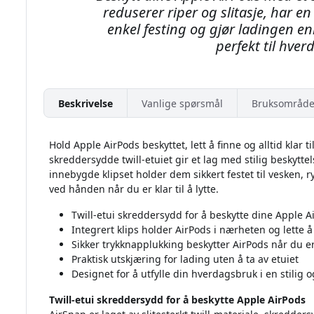
reduserer riper og slitasje, har en 
enkel festing og gjør ladingen e
perfekt til hve
Beskrivelse
Vanlige spørsmål
Bruksområde
Hold Apple AirPods beskyttet, lett å finne og alltid klar 
skreddersydde twill-etuiet gir et lag med stilig beskytt
innebygde klipset holder dem sikkert festet til vesken, ryg
ved hånden når du er klar til å lytte.
Twill-etui skreddersydd for å beskytte dine Apple A
Integrert klips holder AirPods i nærheten og lette å
Sikker trykknapplukking beskytter AirPods når du er
Praktisk utskjæring for lading uten å ta av etuiet
Designet for å utfylle din hverdagsbruk i en stilig og
Twill-etui skreddersydd for å beskytte Apple AirPods