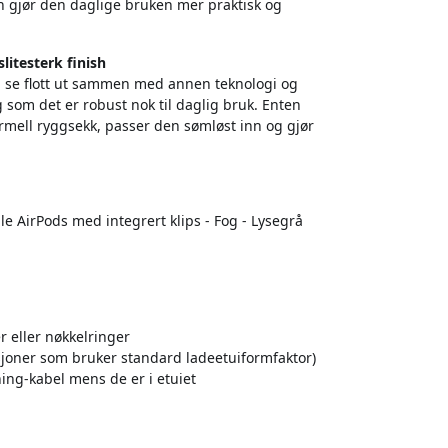
n gjør den daglige bruken mer praktisk og
slitesterk finish
 å se flott ut sammen med annen teknologi og
dig som det er robust nok til daglig bruk. Enten
rmell ryggsekk, passer den sømløst inn og gjør
le AirPods med integrert klips - Fog - Lysegrå
er eller nøkkelringer
asjoner som bruker standard ladeetuiformfaktor)
ing-kabel mens de er i etuiet