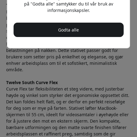
på "Godta alle" samtykker du til vår bruk av
Twelve South Curve for MacBook
informasjonskapsler.
Med sitt slanke, minimalistiske design er Curve-stativet
laget av førsteklasses aluminium og gir en stabil og stilren
plattform for MacBook-en din. Det løfter enheten opp fra
Godta alle
skrivebordet, forbedrer luftstrømmen og forebygger
overoppheting. Den ergonomiske utformingen løfter
MacBook-en til en optimal visningshøyde og reduserer
belastningen på nakken. Dette stativet passer godt for
brukere som setter pris på enkelhet og eleganse, og gjør
enhver arbeidsplass om til et sofistikert, minimalistisk
område.
Twelve South Curve Flex
Curve Flex tar fleksibiliteten et steg videre, med justerbar
høyde og vinkel som styrker det ergonomiske oppsettet ditt.
Det kan foldes helt flatt, og er derfor en perfekt reisefølge
for deg som er mye på farten. Stativet løfter MacBook-
skjermen til 55 cm, ideelt for videosamtaler i øyehøyde eller
for å justere den mot en ekstern skjerm. Den kompakte,
bærbare utformingen og den matte svarte finishen tilfører
arbeidsplassen et raffinert preg, samtidig som de gir