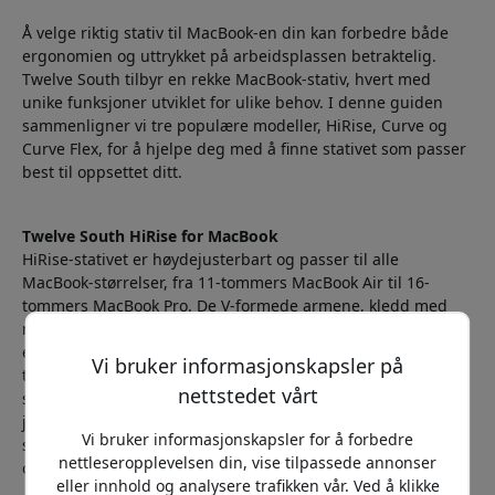
Å velge riktig stativ til MacBook-en din kan forbedre både
ergonomien og uttrykket på arbeidsplassen betraktelig.
Twelve South tilbyr en rekke MacBook-stativ, hvert med
unike funksjoner utviklet for ulike behov. I denne guiden
sammenligner vi tre populære modeller, HiRise, Curve og
Curve Flex, for å hjelpe deg med å finne stativet som passer
best til oppsettet ditt.
Twelve South HiRise for MacBook
HiRise-stativet er høydejusterbart og passer til alle
MacBook-størrelser, fra 11-tommers MacBook Air til 16-
tommers MacBook Pro. De V-formede armene, kledd med
myk silikon, gir godt grep og optimal luftstrøm, slik at
enheten ikke overopphetes. Den børstede metallutførelsen
Vi bruker informasjonskapsler på
tilfører skrivebordet et elegant preg og gir MacBook-en en
nettstedet vårt
solid base. HiRise passer perfekt for brukere som vil ha en
justerbar høyde, og som ønsker å plassere MacBook-
Vi bruker informasjonskapsler for å forbedre
skjermen på linje med en ekstern skjerm for et sømløst
nettleseropplevelsen din, vise tilpassede annonser
oppsett med to skjermer.
eller innhold og analysere trafikken vår. Ved å klikke