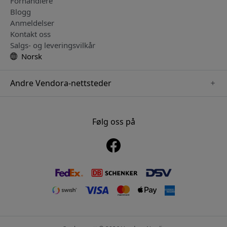
Forhandlere
Blogg
Anmeldelser
Kontakt oss
Salgs- og leveringsvilkår
Norsk
Andre Vendora-nettsteder
www.mujjo.se
www.playshifu.se
Følg oss på
www.satechi.se
www.clickandgrow.se
www.paperlike.se
www.plaud.se
www.pipetto.se