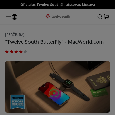
Oficialus Twelve South®, atstovas Lietuva
[PERŽIŪRA]
"Twelve South ButterFly" - MacWorld.com