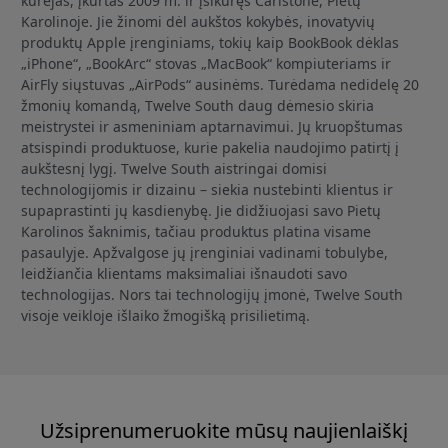
kūrėjas, įkurtas 2009 m. ir įsikūręs Čarlstone, Pietų
Karolinoje. Jie žinomi dėl aukštos kokybės, inovatyvių
produktų Apple įrenginiams, tokių kaip BookBook dėklas
„iPhone“, „BookArc“ stovas „MacBook“ kompiuteriams ir
AirFly siųstuvas „AirPods“ ausinėms. Turėdama nedidelę 20
žmonių komandą, Twelve South daug dėmesio skiria
meistrystei ir asmeniniam aptarnavimui. Jų kruopštumas
atsispindi produktuose, kurie pakelia naudojimo patirtį į
aukštesnį lygį. Twelve South aistringai domisi
technologijomis ir dizainu – siekia nustebinti klientus ir
supaprastinti jų kasdienybę. Jie didžiuojasi savo Pietų
Karolinos šaknimis, tačiau produktus platina visame
pasaulyje. Apžvalgose jų įrenginiai vadinami tobulybe,
leidžiančia klientams maksimaliai išnaudoti savo
technologijas. Nors tai technologijų įmonė, Twelve South
visoje veikloje išlaiko žmogišką prisilietimą.
Užsiprenumeruokite mūsų naujienlaiškį