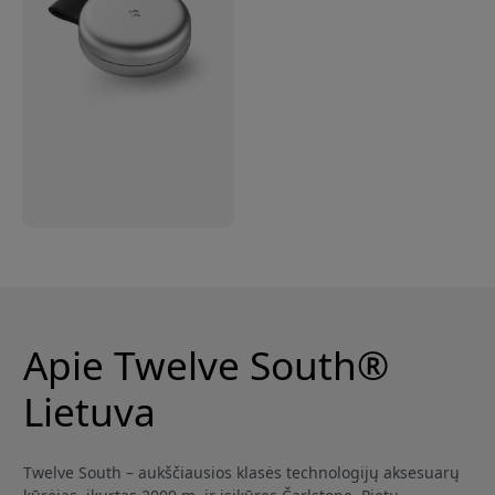
Apie Twelve South®
Lietuva
Twelve South – aukščiausios klasės technologijų aksesuarų