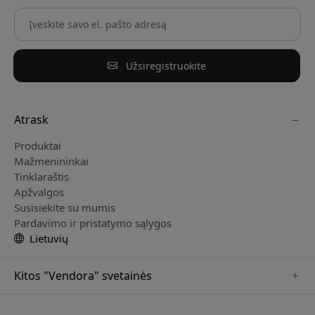
Užsiregistruokite
Atrask
Produktai
Mažmenininkai
Tinklaraštis
Apžvalgos
Susisiekite su mumis
Pardavimo ir pristatymo sąlygos
Lietuvių
Kitos "Vendora" svetainės
www.mujjo.se