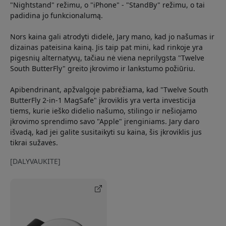
"Nightstand" režimu, o "iPhone" - "StandBy" režimu, o tai
padidina jo funkcionalumą.
Nors kaina gali atrodyti didelė, Jary mano, kad jo našumas ir
dizainas pateisina kainą. Jis taip pat mini, kad rinkoje yra
pigesnių alternatyvų, tačiau nė viena neprilygsta "Twelve
South ButterFly" greito įkrovimo ir lankstumo požiūriu.
Apibendrinant, apžvalgoje pabrėžiama, kad "Twelve South
ButterFly 2-in-1 MagSafe" įkroviklis yra verta investicija
tiems, kurie ieško didelio našumo, stilingo ir nešiojamo
įkrovimo sprendimo savo "Apple" įrenginiams. Jary daro
išvadą, kad jei galite susitaikyti su kaina, šis įkroviklis jus
tikrai sužavės.
[DALYVAUKITE]