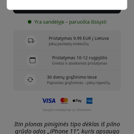
Pirkti dabar
Yra sandėlyje – paruošta išsiųsti
Pristatymas 9.99 EUR į Lietuva
Jokių paslėptų mokesčių
Pristatymas 10-12 rugpjūtis
Greitas ir atsekamas pristatymas
30 dienų grąžinimo teisė
Paprastas grąžinimas – jokių rūpesčių
Saugūs mokėjimai su šifravimu
Itin plonas piniginės tipo dėklas iš pilno
grūdo odos „iPhone 11“, kuris apsaugo