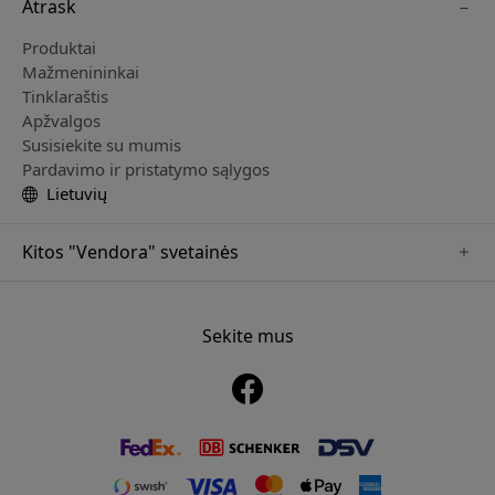
Atrask
Produktai
Mažmenininkai
Tinklaraštis
Apžvalgos
Susisiekite su mumis
Pardavimo ir pristatymo sąlygos
Lietuvių
Kitos "Vendora" svetainės
www.mujjo.se
www.playshifu.se
Sekite mus
www.satechi.se
www.clickandgrow.se
www.paperlike.se
www.plaud.se
www.pipetto.se