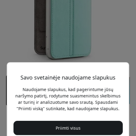
Savo svetainėje naudojame slapukus
Naudojame slapukus, kad pagerintume jūsų
naršymo patirtį, rodytume suasmenintus skelbimus
ar turinį ir analizuotume savo srautą. Spausdami
"Priimti viską" sutinkate, kad naudojame slapukus.
Rekomenduojama kaina
49.99 EUR
Priimti visus