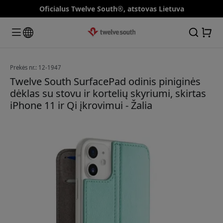
Oficialus Twelve South®, atstovas Lietuva
Prekės nr.: 12-1947
Twelve South SurfacePad odinis piniginės
dėklas su stovu ir kortelių skyriumi, skirtas
iPhone 11 ir Qi įkrovimui - Žalia