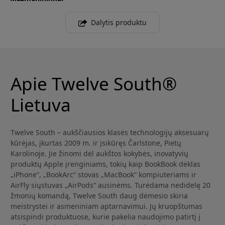
Dalytis produktu
Apie Twelve South®
Lietuva
Twelve South – aukščiausios klasės technologijų aksesuarų
kūrėjas, įkurtas 2009 m. ir įsikūręs Čarlstone, Pietų
Karolinoje. Jie žinomi dėl aukštos kokybės, inovatyvių
produktų Apple įrenginiams, tokių kaip BookBook dėklas
„iPhone“, „BookArc“ stovas „MacBook“ kompiuteriams ir
AirFly siųstuvas „AirPods“ ausinėms. Turėdama nedidelę 20
žmonių komandą, Twelve South daug dėmesio skiria
meistrystei ir asmeniniam aptarnavimui. Jų kruopštumas
atsispindi produktuose, kurie pakelia naudojimo patirtį į