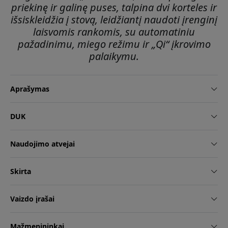
priekinę ir galinę puses, talpina dvi korteles ir
išsiskleidžia į stovą, leidžiantį naudoti įrenginį
laisvomis rankomis, su automatiniu
pažadinimu, miego režimu ir „Qi“ įkrovimo
palaikymu.
Aprašymas
DUK
Naudojimo atvejai
Skirta
Vaizdo įrašai
Mažmenininkai