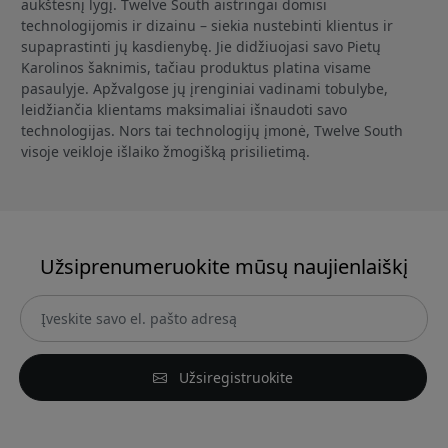
aukštesnį lygį. Twelve South aistringai domisi
technologijomis ir dizainu – siekia nustebinti klientus ir
supaprastinti jų kasdienybę. Jie didžiuojasi savo Pietų
Karolinos šaknimis, tačiau produktus platina visame
pasaulyje. Apžvalgose jų įrenginiai vadinami tobulybe,
leidžiančia klientams maksimaliai išnaudoti savo
technologijas. Nors tai technologijų įmonė, Twelve South
visoje veikloje išlaiko žmogišką prisilietimą.
Užsiprenumeruokite mūsų naujienlaiškį
Užsiregistruokite