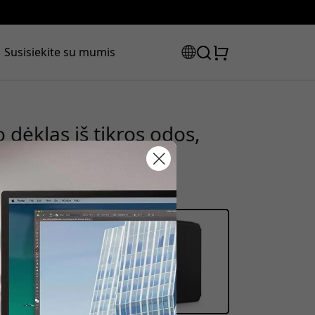
Susisiekite su mumis
 dėklas iš tikros odos,
u ir dviem kortelių
laidos kodas:
olaidą, naudokite šį kodą