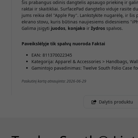
Šis prabangus odinis dangtelis apsaugo priekinę ir gali
raktai ir skaitikliai. SurfacePad dangtelio viduje rasite du
jums reikia dėl "Apple Pay". Lankstykite nugarėlę, ir šis
ekrano stovu, kuris būtinas naujiesiems didesniems "iP
Galima įsigyti
juodos
,
konjako
ir
žydros
spalvos.
Paveikslėlyje tik spalvų nuoroda
Faktai
EAN: 811370022345
Kategorija: Apparel & Accessories > Handbags, Wal
Gamintojo pavadinimas: Twelve South Folio Case fo
Paskutinį kartą atnaujinta: 2026-06-29
Dalytis produktu