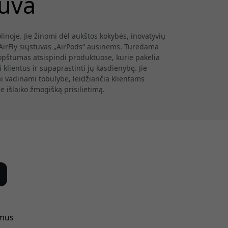
tuva
linoje. Jie žinomi dėl aukštos kokybės, inovatyvių
AirFly siųstuvas „AirPods“ ausinėms. Turėdama
pštumas atsispindi produktuose, kurie pakelia
 klientus ir supaprastinti jų kasdienybę. Jie
ai vadinami tobulybe, leidžiančia klientams
e išlaiko žmogišką prisilietimą.
 mus