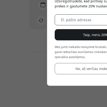
Užsiregistruokite, kad pirmieji 
Pristatymas 7-11 rugpjūtis
prekes ir gautumėte 20% nuolai
Greitas ir atsekamas pristatymas
30 dienų grąžinimo teisė
Paprastas grąžinimas – jokių rūpesčių
Taip, noriu 20
Saugūs mokėjimai su šifravimu
Mes jums niekada nesiųsime brukalo.
gauti retkarčiais siunčiamus rinkodaro
specialius pasiūlymus.
Mažmenininkai:
Ne, aš verčiau mokė