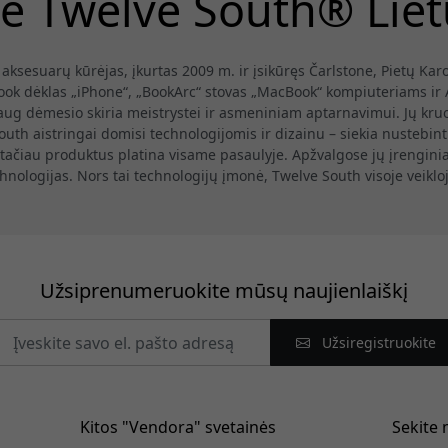
e Twelve South® Lie
ksesuarų kūrėjas, įkurtas 2009 m. ir įsikūręs Čarlstone, Pietų Karo
ook dėklas „iPhone“, „BookArc“ stovas „MacBook“ kompiuteriams ir 
g dėmesio skiria meistrystei ir asmeniniam aptarnavimui. Jų kruo
outh aistringai domisi technologijomis ir dizainu – siekia nustebinti
 tačiau produktus platina visame pasaulyje. Apžvalgose jų įrengini
nologijas. Nors tai technologijų įmonė, Twelve South visoje veikloj
Užsiprenumeruokite mūsų naujienlaiškį
Užsiregistruokite
Kitos "Vendora" svetainės
Sekite