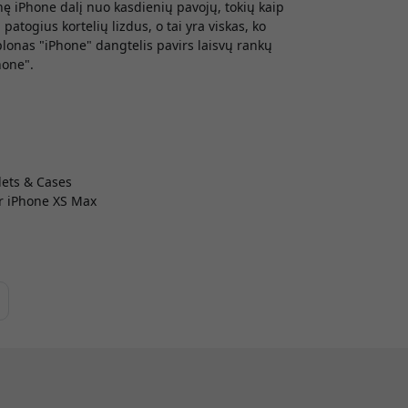
nę iPhone dalį nuo kasdienių pavojų, tokių kaip
 patogius kortelių lizdus, o tai yra viskas, ko
 plonas "iPhone" dangtelis pavirs laisvų rankų
hone".
lets & Cases
r iPhone XS Max