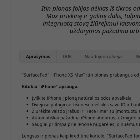
Itin plonas folijos dėklas iš tikros 
Max priekinę ir galinę dalis, talpin
integruotą stovą žiūrėjimui laisvo
uždarymas pažadina arba
Aprašymas
DUK
Naudojimo atvejai
Sk
"SurfacePad" "iPhone XS Max" itin plonas prabangus odi
Kitokia "iPhone" apsauga.
Įvilkite iPhone į ploną natūralios odos apvalkalą
Dviejose patogiose kišenėse nešiokis savo ID ir ban
Žiūrėkite vaizdo įrašus ir "FaceTime" su įmontuotu 
Automatiškai pažadina iPhone atidarius, užmigdo 
Saugiai prilimpa prie iPhone nugarėlės, o nuėmus n
Lengvas ir plonas kaip kreditinė kortelė, "SurfacePad for