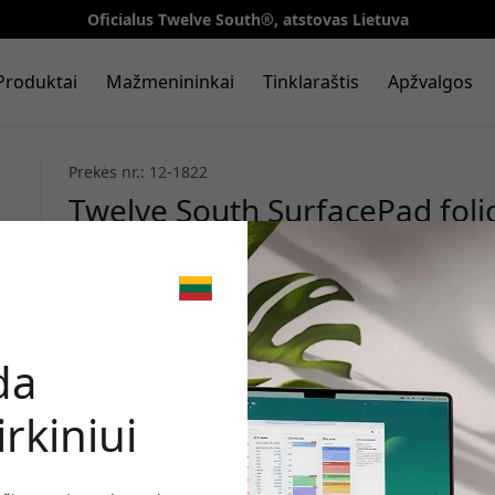
Oficialus Twelve South®, atstovas Lietuva
Produktai
Mažmenininkai
Tinklaraštis
Apžvalgos
Prekės nr.: 12-1822
Twelve South SurfacePad folio
skirtas iPhone XS Max, su stov
kišenėlėmis - Juoda
🎉 Jūsų nuo
da
rkiniui
Norėdami gauti 20% nu