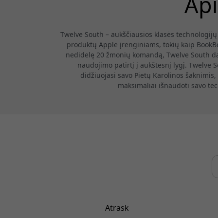
Api
Twelve South – aukščiausios klasės technologijų a
produktų Apple įrenginiams, tokių kaip BookB
nedidelę 20 žmonių komandą, Twelve South dau
naudojimo patirtį į aukštesnį lygį. Twelve S
didžiuojasi savo Pietų Karolinos šaknimis,
maksimaliai išnaudoti savo tech
Atrask