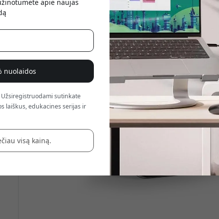
sužinotumėte apie naujas
atsis
dą
% nuolaidos
 Užsiregistruodami sutinkate
s laiškus, edukacines serijas ir
čiau visą kainą.