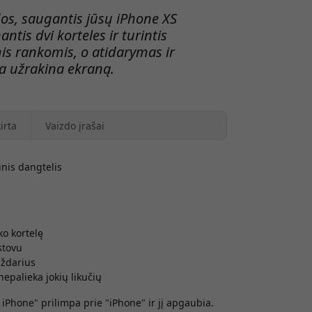
odos, saugantis jūsų iPhone XS
antis dvi korteles ir turintis
mis rankomis, o atidarymas ir
 užrakina ekraną.
irta
Vaizdo įrašai
nis dangtelis
ko kortelę
stovu
uždarius
epalieka jokių likučių
 iPhone" prilimpa prie "iPhone" ir jį apgaubia.