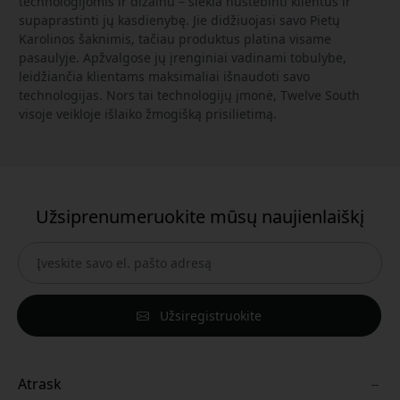
technologijomis ir dizainu – siekia nustebinti klientus ir
supaprastinti jų kasdienybę. Jie didžiuojasi savo Pietų
Karolinos šaknimis, tačiau produktus platina visame
pasaulyje. Apžvalgose jų įrenginiai vadinami tobulybe,
leidžiančia klientams maksimaliai išnaudoti savo
technologijas. Nors tai technologijų įmonė, Twelve South
visoje veikloje išlaiko žmogišką prisilietimą.
Užsiprenumeruokite mūsų naujienlaiškį
Užsiregistruokite
Atrask