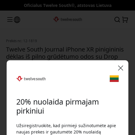
Oficialus Twelve South®, atstovas Lietuva
Prekės nr.: 12-1819
Twelve South Journal iPhone XR pinigininis
dėklas iš pilno grūdėtumo odos su Drop
Guard, stovu ir kortelių skyriumi - Konjakas
Konjakas
🎉 Jūsų nuolaidos kodas:
20% nuolaida pirmajam
pirkiniui
Užsiregistruokite, kad pirmieji sužinotumėte apie
Norėdami gauti 20% nuolaidą, naudokite šį kodą
naujas prekes ir gautumėte 20% nuolaidą
atsiskaitydami.