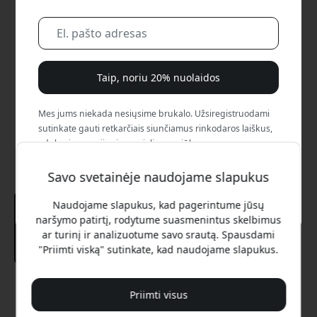
Taip, noriu 20% nuolaidos
Mes jums niekada nesiųsime brukalo. Užsiregistruodami
sutinkate gauti retkarčiais siunčiamus rinkodaros laiškus,
edukacines serijas ir specialius pasiūlymus.
Savo svetainėje naudojame slapukus
Ne, aš verčiau mokėčiau visą kainą.
Naudojame slapukus, kad pagerintume jūsų
naršymo patirtį, rodytume suasmenintus skelbimus
ar turinį ir analizuotume savo srautą. Spausdami
"Priimti viską" sutinkate, kad naudojame slapukus.
Rekomenduojama kaina
Priimti visus
39.99 EUR