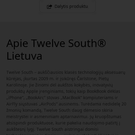
Dalytis produktu
Apie Twelve South®
Lietuva
Twelve South – aukščiausios klasės technologijų aksesuarų
kūrėjas, įkurtas 2009 m. ir įsikūręs Čarlstone, Pietų
Karolinoje. Jie žinomi dėl aukštos kokybės, inovatyvių
produktų Apple įrenginiams, tokių kaip BookBook dėklas
„iPhone“, „BookArc“ stovas „MacBook“ kompiuteriams ir
AirFly siųstuvas „AirPods“ ausinėms. Turėdama nedidelę 20
žmonių komandą, Twelve South daug dėmesio skiria
meistrystei ir asmeniniam aptarnavimui. Jų kruopštumas
atsispindi produktuose, kurie pakelia naudojimo patirtį į
aukštesnį lygį. Twelve South aistringai domisi