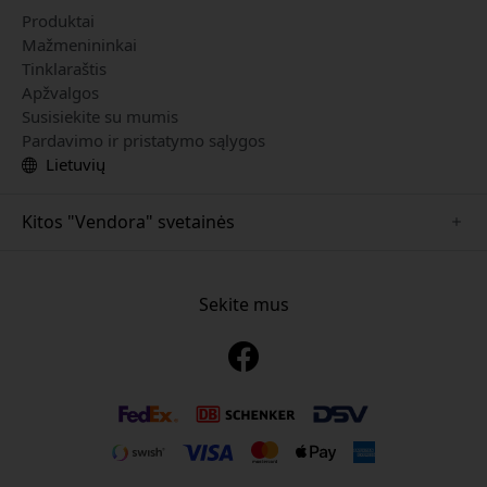
Produktai
Mažmenininkai
Tinklaraštis
Apžvalgos
Susisiekite su mumis
Pardavimo ir pristatymo sąlygos
Lietuvių
Kitos "Vendora" svetainės
www.mujjo.se
www.playshifu.se
Sekite mus
www.satechi.se
www.clickandgrow.se
www.paperlike.se
www.plaud.se
www.pipetto.se