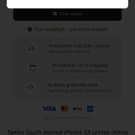
Pirkti dabar
Yra sandėlyje – paruošta išsiųsti
Pristatymas 9.99 EUR į Lietuva
Jokių paslėptų mokesčių
Pristatymas 10-12 rugpjūtis
Greitas ir atsekamas pristatymas
30 dienų grąžinimo teisė
Paprastas grąžinimas – jokių rūpesčių
Saugūs mokėjimai su šifravimu
Twelve South Journal iPhone XR skirtas dėklas