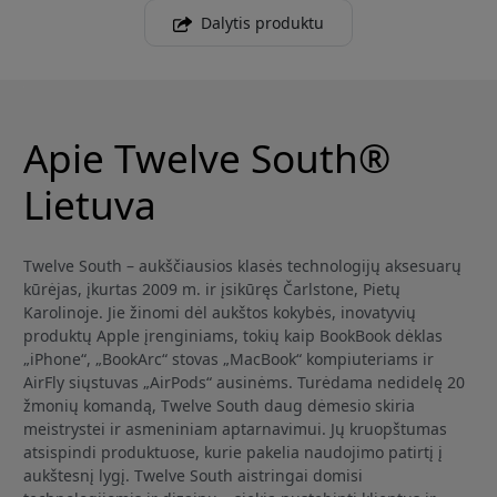
Dalytis produktu
Apie Twelve South®
Lietuva
Twelve South – aukščiausios klasės technologijų aksesuarų
kūrėjas, įkurtas 2009 m. ir įsikūręs Čarlstone, Pietų
Karolinoje. Jie žinomi dėl aukštos kokybės, inovatyvių
produktų Apple įrenginiams, tokių kaip BookBook dėklas
„iPhone“, „BookArc“ stovas „MacBook“ kompiuteriams ir
AirFly siųstuvas „AirPods“ ausinėms. Turėdama nedidelę 20
žmonių komandą, Twelve South daug dėmesio skiria
meistrystei ir asmeniniam aptarnavimui. Jų kruopštumas
atsispindi produktuose, kurie pakelia naudojimo patirtį į
aukštesnį lygį. Twelve South aistringai domisi