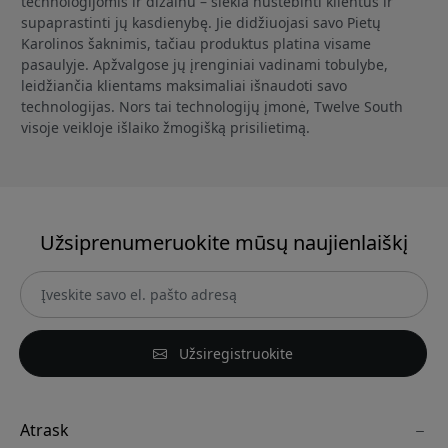
technologijomis ir dizainu – siekia nustebinti klientus ir
supaprastinti jų kasdienybę. Jie didžiuojasi savo Pietų
Karolinos šaknimis, tačiau produktus platina visame
pasaulyje. Apžvalgose jų įrenginiai vadinami tobulybe,
leidžiančia klientams maksimaliai išnaudoti savo
technologijas. Nors tai technologijų įmonė, Twelve South
visoje veikloje išlaiko žmogišką prisilietimą.
Užsiprenumeruokite mūsų naujienlaiškį
Užsiregistruokite
Atrask