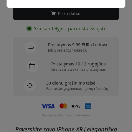
Pirkti dabar
Yra sandėlyje – paruošta išsiųsti
Pristatymas 9.99 EUR į Lietuva
Jokių paslėptų mokesčių
Pristatymas 10-12 rugpjūtis
Greitas ir atsekamas pristatymas
30 dienų grąžinimo teisė
Paprastas grąžinimas – jokių rūpesčių
Saugūs mokėjimai su šifravimu
Paverskite savo iPhone XR į elegantišką