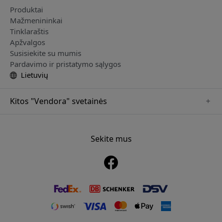
Produktai
Mažmenininkai
Tinklaraštis
Apžvalgos
Susisiekite su mumis
Pardavimo ir pristatymo sąlygos
Lietuvių
Kitos "Vendora" svetainės
www.mujjo.se
www.playshifu.se
Sekite mus
www.satechi.se
www.clickandgrow.se
www.paperlike.se
www.plaud.se
www.pipetto.se