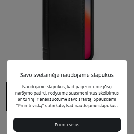
Savo svetainėje naudojame slapukus
Naudojame slapukus, kad pagerintume jūsų
naršymo patirtį, rodytume suasmenintus skelbimus
ar turinį ir analizuotume savo srautą. Spausdami
"Priimti viską" sutinkate, kad naudojame slapukus.
Rekomenduojama kaina
Priimti visus
39.99 EUR