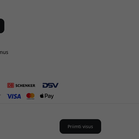
 mus
Priimti visus
as Lietuva