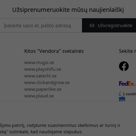
Užsiprenumeruokite mūsų naujienlaiškį
Užsiregistruokite
Kitos "Vendora" svetainės
Sekite
www.mujjo.se
www.playshifu.se
www.satechi.se
www.clickandgrow.se
www.paperlike.se
www.plaud.se
www.pipetto.se
ymo patirtį, rodytume suasmenintus skelbimus ar turinį ir
 teisės © 2026 Vendora Nordic - Oficialus Twelve South® platintoj
iską" sutinkate, kad naudojame slapukus.