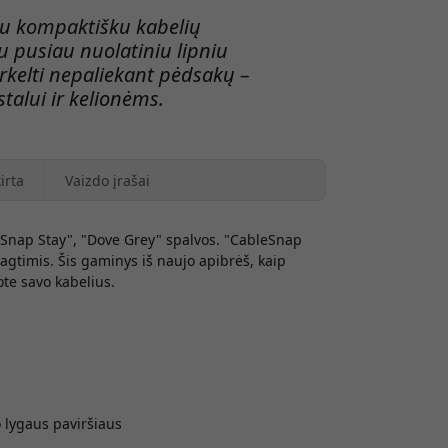
 su kompaktišku kabelių
su pusiau nuolatiniu lipniu
erkelti nepaliekant pėdsakų –
talui ir kelionėms.
irta
Vaizdo įrašai
eSnap Stay", "Dove Grey" spalvos. "CableSnap
sagtimis. Šis gaminys iš naujo apibrėš, kaip
ote savo kabelius.
o lygaus paviršiaus