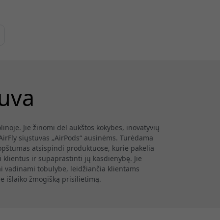
tuva
linoje. Jie žinomi dėl aukštos kokybės, inovatyvių
AirFly siųstuvas „AirPods“ ausinėms. Turėdama
pštumas atsispindi produktuose, kurie pakelia
 klientus ir supaprastinti jų kasdienybę. Jie
ai vadinami tobulybe, leidžiančia klientams
e išlaiko žmogišką prisilietimą.