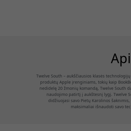
Api
Twelve South – aukščiausios klasės technologijų a
produktų Apple įrenginiams, tokių kaip BookB
nedidelę 20 žmonių komandą, Twelve South dau
naudojimo patirtį į aukštesnį lygį. Twelve S
didžiuojasi savo Pietų Karolinos šaknimis,
maksimaliai išnaudoti savo tech