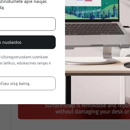
sužinotumėte apie naujas
atsis
dą
% nuolaidos
 Užsiregistruodami sutinkate
s laiškus, edukacines serijas ir
čiau visą kainą.