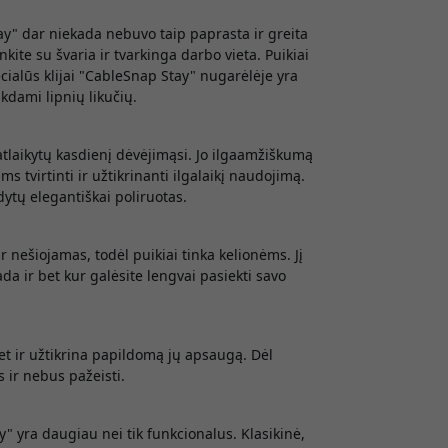
ay" dar niekada nebuvo taip paprasta ir greita
nkite su švaria ir tvarkinga darbo vieta. Puikiai
cialūs klijai "CableSnap Stay" nugarėlėje yra
ikdami lipnių likučių.
 atlaikytų kasdienį dėvėjimąsi. Jo ilgaamžiškumą
 tvirtinti ir užtikrinanti ilgalaikį naudojimą.
ytų elegantiškai poliruotas.
 nešiojamas, todėl puikiai tinka kelionėms. Jį
ada ir bet kur galėsite lengvai pasiekti savo
et ir užtikrina papildomą jų apsaugą. Dėl
 ir nebus pažeisti.
 yra daugiau nei tik funkcionalus. Klasikinė,