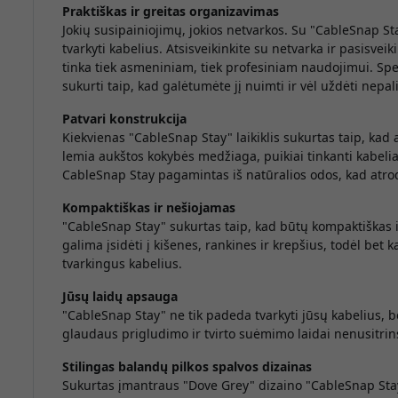
Praktiškas ir greitas organizavimas
Jokių susipainiojimų, jokios netvarkos. Su "CableSnap St
tvarkyti kabelius. Atsisveikinkite su netvarka ir pasisveiki
tinka tiek asmeniniam, tiek profesiniam naudojimui. Spe
sukurti taip, kad galėtumėte jį nuimti ir vėl uždėti nepal
Patvari konstrukcija
Kiekvienas "CableSnap Stay" laikiklis sukurtas taip, kad
lemia aukštos kokybės medžiaga, puikiai tinkanti kabeliams
CableSnap Stay pagamintas iš natūralios odos, kad atrod
Kompaktiškas ir nešiojamas
"CableSnap Stay" sukurtas taip, kad būtų kompaktiškas ir
galima įsidėti į kišenes, rankines ir krepšius, todėl bet k
tvarkingus kabelius.
Jūsų laidų apsauga
"CableSnap Stay" ne tik padeda tvarkyti jūsų kabelius, b
glaudaus prigludimo ir tvirto suėmimo laidai nenusitrins
Stilingas balandų pilkos spalvos dizainas
Sukurtas įmantraus "Dove Grey" dizaino "CableSnap Stay"