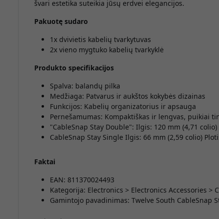
švari estetika suteikia jūsų erdvei elegancijos.
Pakuotę sudaro
1x dvivietis kabelių tvarkytuvas
2x vieno mygtuko kabelių tvarkyklė
Produkto specifikacijos
Spalva: balandų pilka
Medžiaga: Patvarus ir aukštos kokybės dizainas
Funkcijos: Kabelių organizatorius ir apsauga
Pernešamumas: Kompaktiškas ir lengvas, puikiai ti
"CableSnap Stay Double": Ilgis: 120 mm (4,71 colio) 
CableSnap Stay Single Ilgis: 66 mm (2,59 colio) Ploti
Faktai
EAN: 811370024493
Kategorija: Electronics > Electronics Accessories 
Gamintojo pavadinimas: Twelve South CableSnap S