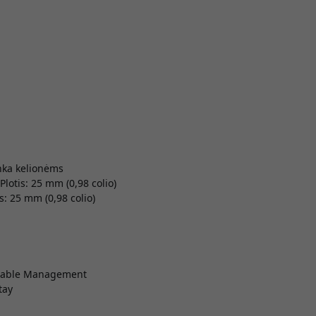
nka kelionėms
Plotis: 25 mm (0,98 colio)
s: 25 mm (0,98 colio)
> Cable Management
tay