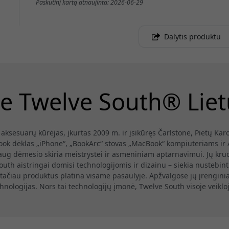
Paskutinį kartą atnaujinta: 2026-06-29
Dalytis produktu
e Twelve South® Lie
ksesuarų kūrėjas, įkurtas 2009 m. ir įsikūręs Čarlstone, Pietų Karo
ook dėklas „iPhone“, „BookArc“ stovas „MacBook“ kompiuteriams ir 
g dėmesio skiria meistrystei ir asmeniniam aptarnavimui. Jų kruo
outh aistringai domisi technologijomis ir dizainu – siekia nustebinti
 tačiau produktus platina visame pasaulyje. Apžvalgose jų įrengini
nologijas. Nors tai technologijų įmonė, Twelve South visoje veikloj