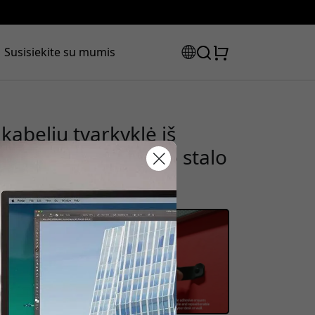
Susisiekite su mumis
abelių tvarkyklė iš
mu laidams ant darbo stalo
laidos kodas:
olaidą, naudokite šį kodą