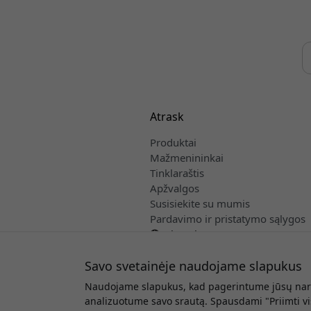
Atrask
Produktai
Mažmenininkai
Tinklaraštis
Apžvalgos
Susisiekite su mumis
Pardavimo ir pristatymo sąlygos
Lietuvių
Savo svetainėje naudojame slapukus
Naudojame slapukus, kad pagerintume jūsų narš
Autorinės
analizuotume savo srautą. Spausdami "Priimti v