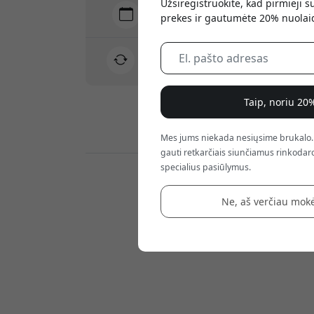
Užsiregistruokite, kad pirmieji 
Pristatymas 10-12 rugpjūtis
prekes ir gautumėte 20% nuolai
Greitas ir atsekamas pristatymas
30 dienų grąžinimo teisė
Paprastas grąžinimas – jokių rūpesčių
Taip, noriu 20
Saugūs mokėjimai su šifravimu
Mes jums niekada nesiųsime brukalo.
gauti retkarčiais siunčiamus rinkodaro
specialius pasiūlymus.
Mažmenininkai:
Ne, aš verčiau mokė