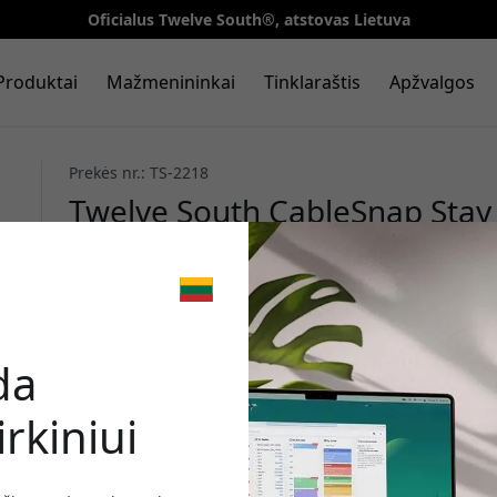
Oficialus Twelve South®, atstovas Lietuva
Produktai
Mažmenininkai
Tinklaraštis
Apžvalgos
Prekės nr.: TS-2218
Twelve South CableSnap Stay k
tikros odos su lipniu tvirtini
- "Dove Grey
🎉 Jūsų nuo
da
rkiniui
Norėdami gauti 20% nu