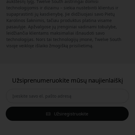
aukštesnį lygį. Twelve South aistringai domisi
technologijomis ir dizainu – siekia nustebinti klientus ir
supaprastinti jų kasdienybę. Jie didžiuojasi savo Pietų
Karolinos šaknimis, tačiau produktus platina visame
pasaulyje. Apžvalgose jų įrenginiai vadinami tobulybe,
leidžiančia klientams maksimaliai išnaudoti savo
technologijas. Nors tai technologijų įmonė, Twelve South
visoje veikloje išlaiko žmogišką prisilietimą.
Užsiprenumeruokite mūsų naujienlaiškį
Užsiregistruokite