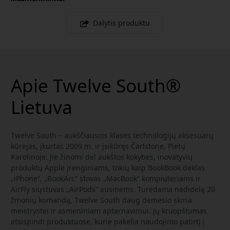
Dalytis produktu
Apie Twelve South®
Lietuva
Twelve South – aukščiausios klasės technologijų aksesuarų
kūrėjas, įkurtas 2009 m. ir įsikūręs Čarlstone, Pietų
Karolinoje. Jie žinomi dėl aukštos kokybės, inovatyvių
produktų Apple įrenginiams, tokių kaip BookBook dėklas
„iPhone“, „BookArc“ stovas „MacBook“ kompiuteriams ir
AirFly siųstuvas „AirPods“ ausinėms. Turėdama nedidelę 20
žmonių komandą, Twelve South daug dėmesio skiria
meistrystei ir asmeniniam aptarnavimui. Jų kruopštumas
atsispindi produktuose, kurie pakelia naudojimo patirtį į