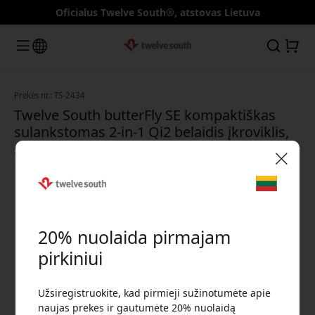
Oficialus Twelve South®, atstovas Lietuva
Prekės nr.: TS-2434
Twelve South butterFly SE kompaktiškas
sulankstomas 2-in-1 Qi2 belaidis įkroviklis,
skirtas iPhone, Apple Watch ir AirPods -
Balta
🎉 Jūsų nuolaidos kodas:
20% nuolaida pirmajam
pirkiniui
Užsiregistruokite, kad pirmieji sužinotumėte apie
Norėdami gauti 20% nuolaidą, naudokite šį kodą
naujas prekes ir gautumėte 20% nuolaidą
atsiskaitydami.