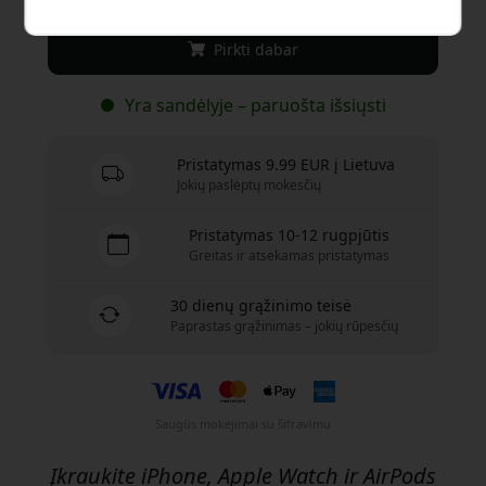
Pirkti dabar
Yra sandėlyje – paruošta išsiųsti
Pristatymas 9.99 EUR į Lietuva
Jokių paslėptų mokesčių
Pristatymas 10-12 rugpjūtis
Greitas ir atsekamas pristatymas
30 dienų grąžinimo teisė
Paprastas grąžinimas – jokių rūpesčių
Saugūs mokėjimai su šifravimu
Įkraukite iPhone, Apple Watch ir AirPods