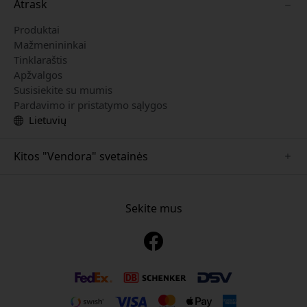
Atrask
Produktai
Mažmenininkai
Tinklaraštis
Apžvalgos
Susisiekite su mumis
Pardavimo ir pristatymo sąlygos
Lietuvių
Kitos "Vendora" svetainės
www.mujjo.se
www.playshifu.se
Sekite mus
www.satechi.se
www.clickandgrow.se
www.paperlike.se
www.plaud.se
www.pipetto.se