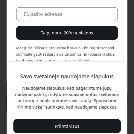
Taip, noriu 20% nuolaidos
Mes jums niekada nesiųsime brukalo. Užsiregistruodami
sutinkate gauti retkarčiais siunčiamus rinkodaros laiškus,
edukacines serijas ir specialius pasiūlymus.
Ne, aš verčiau mokėčiau visą kainą.
Savo svetainėje naudojame slapukus
Naudojame slapukus, kad pagerintume jūsų
naršymo patirtį, rodytume suasmenintus skelbimus
ar turinį ir analizuotume savo srautą. Spausdami
"Priimti viską" sutinkate, kad naudojame slapukus.
Rekomenduojama kaina
Priimti visus
89.99 EUR