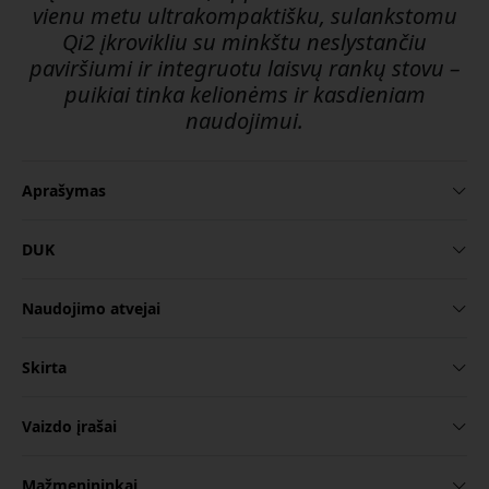
vienu metu ultrakompaktišku, sulankstomu
Qi2 įkrovikliu su minkštu neslystančiu
paviršiumi ir integruotu laisvų rankų stovu –
puikiai tinka kelionėms ir kasdieniam
naudojimui.
Aprašymas
DUK
Naudojimo atvejai
Skirta
Vaizdo įrašai
Mažmenininkai