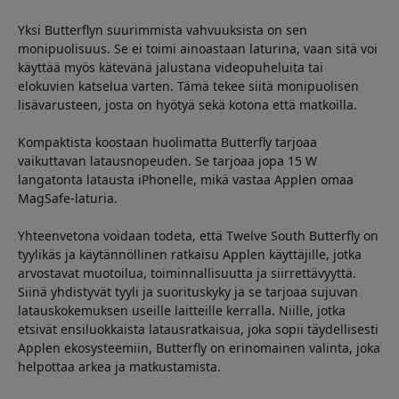
Yksi Butterflyn suurimmista vahvuuksista on sen
monipuolisuus. Se ei toimi ainoastaan laturina, vaan sitä voi
käyttää myös kätevänä jalustana videopuheluita tai
elokuvien katselua varten. Tämä tekee siitä monipuolisen
lisävarusteen, josta on hyötyä sekä kotona että matkoilla.
Kompaktista koostaan huolimatta Butterfly tarjoaa
vaikuttavan latausnopeuden. Se tarjoaa jopa 15 W
langatonta latausta iPhonelle, mikä vastaa Applen omaa
MagSafe-laturia.
Yhteenvetona voidaan todeta, että Twelve South Butterfly on
tyylikäs ja käytännöllinen ratkaisu Applen käyttäjille, jotka
arvostavat muotoilua, toiminnallisuutta ja siirrettävyyttä.
Siinä yhdistyvät tyyli ja suorituskyky ja se tarjoaa sujuvan
latauskokemuksen useille laitteille kerralla. Niille, jotka
etsivät ensiluokkaista latausratkaisua, joka sopii täydellisesti
Applen ekosysteemiin, Butterfly on erinomainen valinta, joka
helpottaa arkea ja matkustamista.