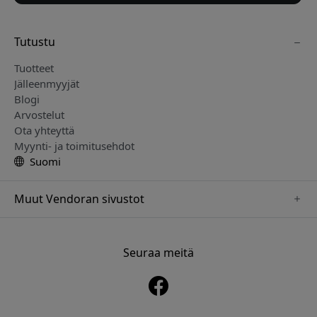
Tutustu
Tuotteet
Jälleenmyyjät
Blogi
Arvostelut
Ota yhteyttä
Myynti- ja toimitusehdot
Suomi
Muut Vendoran sivustot
www.mujjo.se
www.playshifu.se
Seuraa meitä
www.satechi.se
www.clickandgrow.se
www.paperlike.se
www.plaud.se