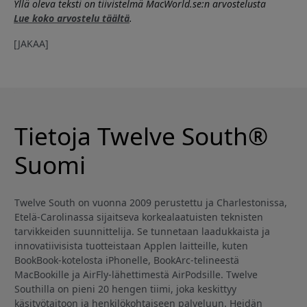
Yllä oleva teksti on tiivistelmä MacWorld.se:n arvostelusta
Lue koko arvostelu täältä
.
[JAKAA]
Tietoja Twelve South®
Suomi
Twelve South on vuonna 2009 perustettu ja Charlestonissa,
Etelä-Carolinassa sijaitseva korkealaatuisten teknisten
tarvikkeiden suunnittelija. Se tunnetaan laadukkaista ja
innovatiivisista tuotteistaan Applen laitteille, kuten
BookBook-kotelosta iPhonelle, BookArc-telineestä
MacBookille ja AirFly-lähettimestä AirPodsille. Twelve
Southilla on pieni 20 hengen tiimi, joka keskittyy
käsityötaitoon ja henkilökohtaiseen palveluun. Heidän