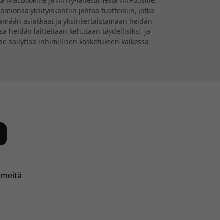
tä MacBookille ja AirFly-lähettimestä AirPodsille.
mionsa yksityiskohtiin johtaa tuotteisiin, jotka
tämään asiakkaat ja yksinkertaistamaan heidän
a heidän laitteitaan kehutaan täydellisiksi, ja
se säilyttää inhimillisen kosketuksen kaikessa
 meitä