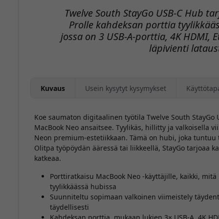
Twelve South StayGo USB-C Hub tar
Prolle kahdeksan porttia tyylikkää
jossa on 3 USB-A-porttia, 4K HDMI, 
läpivienti lataus
Kuvaus
Usein kysytyt kysymykset
Käyttötap
Koe saumaton digitaalinen työtila Twelve South StayGo U
MacBook Neo ansaitsee. Tyylikäs, hillitty ja valkoisella viim
Neon premium-estetiikkaan. Tämä on hubi, joka tuntuu t
Olitpa työpöydän ääressä tai liikkeellä, StayGo tarjoaa ka
katkeaa.
Porttiratkaisu MacBook Neo -käyttäjille, kaikki, mit
tyylikkäässä hubissa
Suunniteltu sopimaan valkoinen viimeistely täyd
täydellisesti
Kahdeksan porttia, mukaan lukien 3× USB-A, 4K HDM