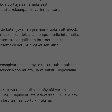
ikkia portteja samanaikaisesti
 siistiä kokoonpanoa varten ja lisänä
mutta kuten jokainen premium-luokan ultrabook,
 aukon kahdeksalla monipuolisella liitännällä,
asemista langalliseen internetiin ja 4K-
semaksi heti, kun kytket sen kiinni. Ei
hteensopivuudesta. StayGo USB-C Hubin puhdas
 MacBook Neon muotoilua kauniisti. Työpöydällä
.
e. 4K HDMI upeaa ulkoista näyttöä varten.
 USB-C läpivientilatausta varten. SD- ja Micro-
nen tarvitsemasi portti – mukana.