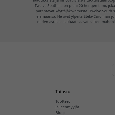
laadukkaista ja innovatiivisista tuotteistaan App
Twelve Southilla on pieni 20 hengen tiimi, joka
parantavat käyttäjäkokemusta. Twelve South s
elämäänsä. He ovat ylpeitä Etelä-Carolinan juu
niiden avulla asiakkaat saavat kaiken mahdoll
Tutustu
Tuotteet
Jälleenmyyjät
Blogi