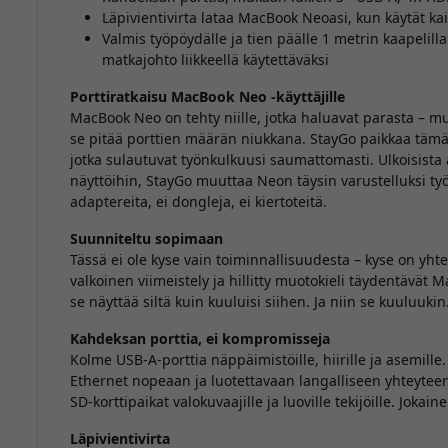
Läpivientivirta lataa MacBook Neoasi, kun käytät ka
Valmis työpöydälle ja tien päälle 1 metrin kaapelilla
matkajohto liikkeellä käytettäväksi
Porttiratkaisu MacBook Neo -käyttäjille
MacBook Neo on tehty niille, jotka haluavat parasta – 
se pitää porttien määrän niukkana. StayGo paikkaa tämän
jotka sulautuvat työnkulkuusi saumattomasti. Ulkoisista 
näyttöihin, StayGo muuttaa Neon täysin varustelluksi työa
adaptereita, ei dongleja, ei kiertoteitä.
Suunniteltu sopimaan
Tässä ei ole kyse vain toiminnallisuudesta – kyse on y
valkoinen viimeistely ja hillitty muotokieli täydentävät
se näyttää siltä kuin kuuluisi siihen. Ja niin se kuuluukin
Kahdeksan porttia, ei kompromisseja
Kolme USB-A-porttia näppäimistöille, hiirille ja asemill
Ethernet nopeaan ja luotettavaan langalliseen yhteyteen.
SD-korttipaikat valokuvaajille ja luoville tekijöille. Jokai
Läpivientivirta