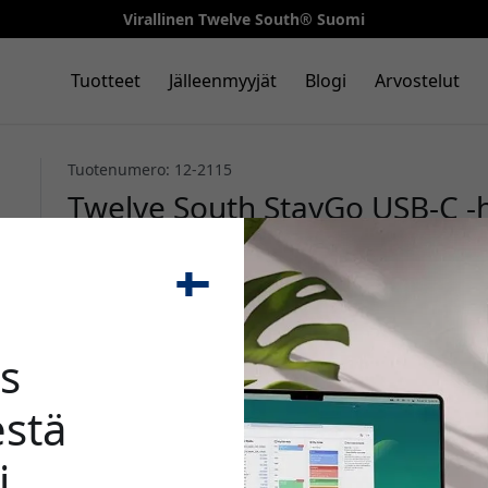
Virallinen Twelve South® Suomi
Tuotteet
Jälleenmyyjät
Blogi
Arvostelut
Tuotenumero: 12-2115
Twelve South StayGo USB-C -hu
4K HDMI, Ethernet ja läpivirt
iPad Prolle - Valkoinen
🎉 Alenn
s
stä
i
Käytä tätä koodia kassal