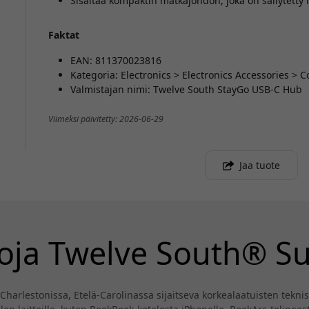
Sisältää kompaktin matkajohdon, joka on säilytetty 
Faktat
EAN: 811370023816
Kategoria: Electronics > Electronics Accessories 
Valmistajan nimi: Twelve South StayGo USB-C Hub
Viimeksi päivitetty: 2026-06-29
Jaa tuote
toja Twelve South® S
harlestonissa, Etelä-Carolinassa sijaitseva korkealaatuisten teknis