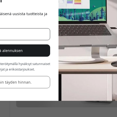
äisenä uusista tuotteista ja
0% alennuksen
röitymällä hyväksyt satunnaiset
at ja erikoistarjoukset.
in täyden hinnan.