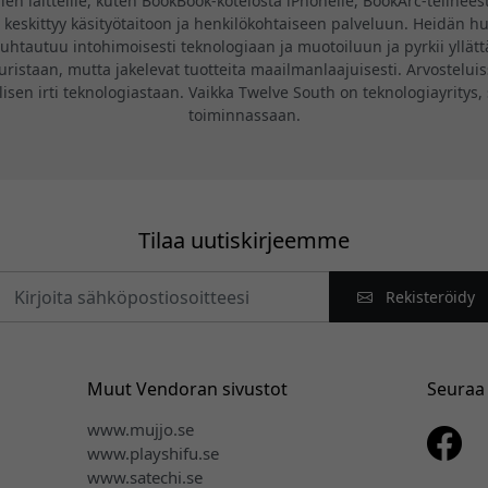
len laitteille, kuten BookBook-kotelosta iPhonelle, BookArc-telinees
 keskittyy käsityötaitoon ja henkilökohtaiseen palveluun. Heidän huo
uhtautuu intohimoisesti teknologiaan ja muotoiluun ja pyrkii yllät
ristaan, mutta jakelevat tuotteita maailmanlaajuisesti. Arvosteluiss
isen irti teknologiastaan. Vaikka Twelve South on teknologiayritys, 
toiminnassaan.
Tilaa uutiskirjeemme
Rekisteröidy
Muut Vendoran sivustot
Seuraa
www.mujjo.se
www.playshifu.se
www.satechi.se