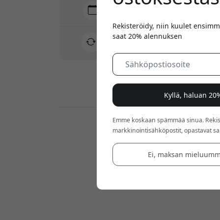
Toimitus 7-11 elokuu
Nopea ja jäljitettävä toimitus
Rekisteröidy, niin kuulet ensimm
saat 20% alennuksen
30 päivän palautusoikeus
Helppo palautus - ei vaivaa
Turvalliset maksut salauksella
Kyllä, haluan 2
Emme koskaan spämmää sinua. Rekiste
Jälleenmyyjät:
markkinointisähköpostit, opastavat sarj
Ei, maksan mieluumm