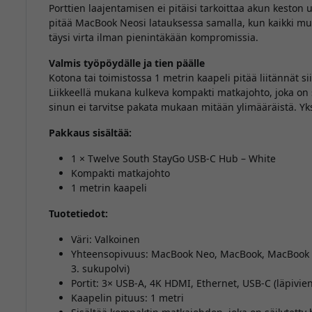
Porttien laajentamisen ei pitäisi tarkoittaa akun keston 
pitää MacBook Neosi latauksessa samalla, kun kaikki muut 
täysi virta ilman pienintäkään kompromissia.
Valmis työpöydälle ja tien päälle
Kotona tai toimistossa 1 metrin kaapeli pitää liitännät sii
Liikkeellä mukana kulkeva kompakti matkajohto, joka on sä
sinun ei tarvitse pakata mukaan mitään ylimääräistä. Yksi
Pakkaus sisältää:
1 × Twelve South StayGo USB-C Hub – White
Kompakti matkajohto
1 metrin kaapeli
Tuotetiedot:
Väri: Valkoinen
Yhteensopivuus: MacBook Neo, MacBook, MacBook Air
3. sukupolvi)
Portit: 3× USB-A, 4K HDMI, Ethernet, USB-C (läpivien
Kaapelin pituus: 1 metri