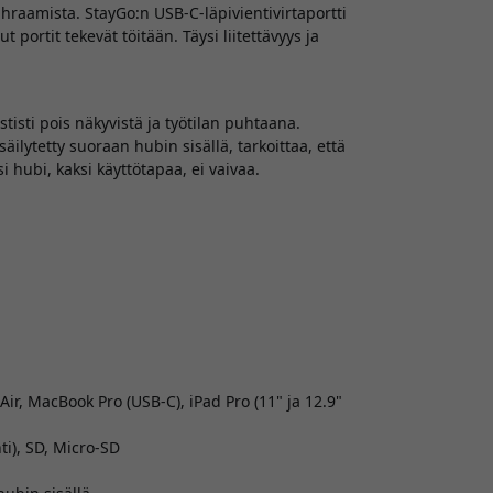
uhraamista. StayGo:n USB-C-läpivientivirtaportti
portit tekevät töitään. Täysi liitettävyys ja
stisti pois näkyvistä ja työtilan puhtaana.
ilytetty suoraan hubin sisällä, tarkoittaa, että
 hubi, kaksi käyttötapaa, ei vaivaa.
, MacBook Pro (USB-C), iPad Pro (11" ja 12.9"
ti), SD, Micro-SD