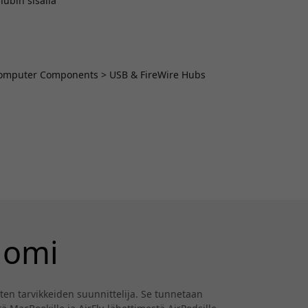
hubin sisällä
> Computer Components > USB & FireWire Hubs
uomi
ten tarvikkeiden suunnittelija. Se tunnetaan