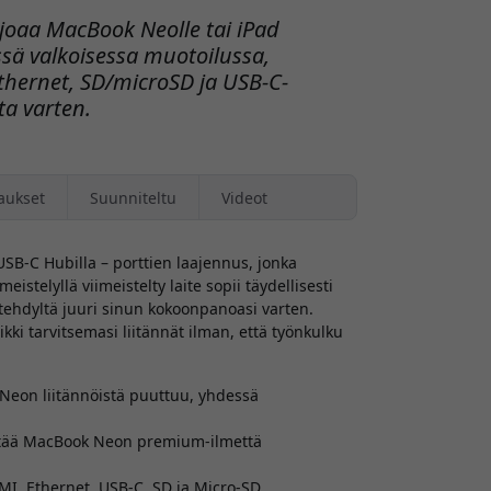
joaa MacBook Neolle tai iPad
ssä valkoisessa muotoilussa,
Ethernet, SD/microSD ja USB-C-
ta varten.
aukset
Suunniteltu
Videot
SB-C Hubilla – porttien laajennus, jonka
eistelyllä viimeistelty laite sopii täydellisesti
ehdyltä juuri sinun kokoonpanoasi varten.
ikki tarvitsemasi liitännät ilman, että työnkulku
ä Neon liitännöistä puuttuu, yhdessä
entää MacBook Neon premium-ilmettä
I, Ethernet, USB-C, SD ja Micro-SD