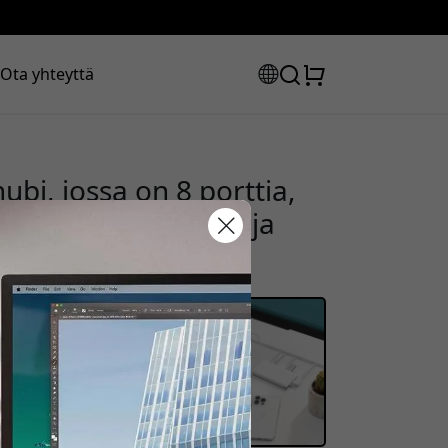
Ota yhteyttä
bi, jossa on 8 porttia,
alataus MacBookille ja
uskoodisi:
la saadaksesi 20% alennuksen.