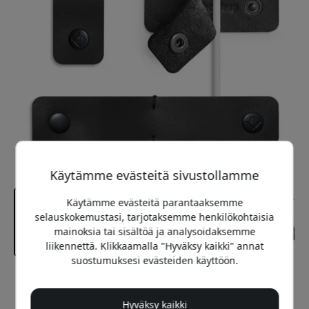
Käytämme evästeitä sivustollamme
Käytämme evästeitä parantaaksemme
selauskokemustasi, tarjotaksemme henkilökohtaisia
mainoksia tai sisältöä ja analysoidaksemme
liikennettä. Klikkaamalla "Hyväksy kaikki" annat
suostumuksesi evästeiden käyttöön.
Suositeltava hinta
24.99 EUR
Hyväksy kaikki