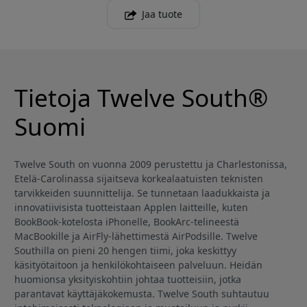
Jaa tuote
Tietoja Twelve South®
Suomi
Twelve South on vuonna 2009 perustettu ja Charlestonissa,
Etelä-Carolinassa sijaitseva korkealaatuisten teknisten
tarvikkeiden suunnittelija. Se tunnetaan laadukkaista ja
innovatiivisista tuotteistaan Applen laitteille, kuten
BookBook-kotelosta iPhonelle, BookArc-telineestä
MacBookille ja AirFly-lähettimestä AirPodsille. Twelve
Southilla on pieni 20 hengen tiimi, joka keskittyy
käsityötaitoon ja henkilökohtaiseen palveluun. Heidän
huomionsa yksityiskohtiin johtaa tuotteisiin, jotka
parantavat käyttäjäkokemusta. Twelve South suhtautuu