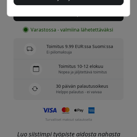
Osta nyt
Varastossa - valmiina lähetettäväksi
Toimitus 9.99 EUR:ssa Suomi:ssa
Ei piilomaksuja
Toimitus 10-12 elokuu
Nopea ja jäljitettävä toimitus
30 päivän palautusoikeus
Helppo palautus - ei vaivaa
Turvalliset maksut salauksella
Luo siistimpi työpiste aidosta nahasta