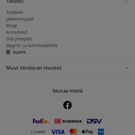
Tutustu
Tuotteet
Jälleenmyyjät
Blogi
Arvostelut
Ota yhteyttä
Myynti- ja toimitusehdot
Suomi
Muut Vendoran sivustot
www.mujjo.se
www.playshifu.se
Seuraa meitä
www.satechi.se
www.clickandgrow.se
www.paperlike.se
www.plaud.se
www.pipetto.se