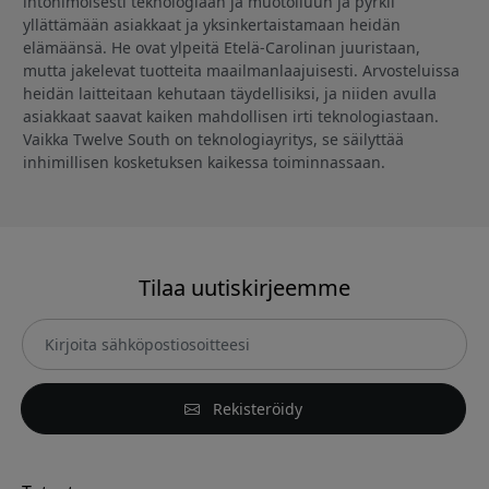
intohimoisesti teknologiaan ja muotoiluun ja pyrkii
yllättämään asiakkaat ja yksinkertaistamaan heidän
elämäänsä. He ovat ylpeitä Etelä-Carolinan juuristaan,
mutta jakelevat tuotteita maailmanlaajuisesti. Arvosteluissa
heidän laitteitaan kehutaan täydellisiksi, ja niiden avulla
asiakkaat saavat kaiken mahdollisen irti teknologiastaan.
Vaikka Twelve South on teknologiayritys, se säilyttää
inhimillisen kosketuksen kaikessa toiminnassaan.
Tilaa uutiskirjeemme
Rekisteröidy