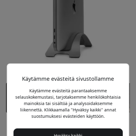
Käytämme evästeitä sivustollamme
Käytämme evästeitä parantaaksemme
selauskokemustasi, tarjotaksemme henkilökohtaisia
mainoksia tai sisältöä ja analysoidaksemme
liikennettä. Klikkaamalla "Hyväksy kaikki" annat
suostumuksesi evästeiden käyttöön.
Suositeltava hinta
29.99 EUR
Hyväksy kaikki