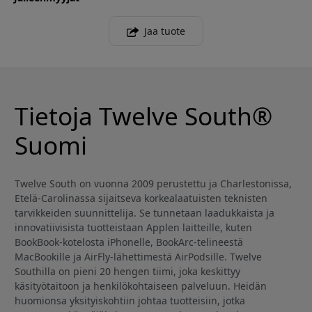
Jaa tuote
Tietoja Twelve South®
Suomi
Twelve South on vuonna 2009 perustettu ja Charlestonissa,
Etelä-Carolinassa sijaitseva korkealaatuisten teknisten
tarvikkeiden suunnittelija. Se tunnetaan laadukkaista ja
innovatiivisista tuotteistaan Applen laitteille, kuten
BookBook-kotelosta iPhonelle, BookArc-telineestä
MacBookille ja AirFly-lähettimestä AirPodsille. Twelve
Southilla on pieni 20 hengen tiimi, joka keskittyy
käsityötaitoon ja henkilökohtaiseen palveluun. Heidän
huomionsa yksityiskohtiin johtaa tuotteisiin, jotka