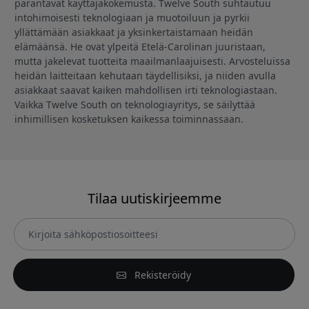
parantavat käyttäjäkokemusta. Twelve South suhtautuu
intohimoisesti teknologiaan ja muotoiluun ja pyrkii
yllättämään asiakkaat ja yksinkertaistamaan heidän
elämäänsä. He ovat ylpeitä Etelä-Carolinan juuristaan,
mutta jakelevat tuotteita maailmanlaajuisesti. Arvosteluissa
heidän laitteitaan kehutaan täydellisiksi, ja niiden avulla
asiakkaat saavat kaiken mahdollisen irti teknologiastaan.
Vaikka Twelve South on teknologiayritys, se säilyttää
inhimillisen kosketuksen kaikessa toiminnassaan.
Tilaa uutiskirjeemme
Rekisteröidy