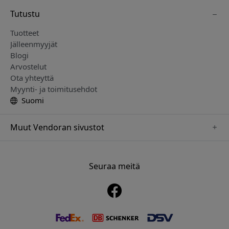
Tutustu
Tuotteet
Jälleenmyyjät
Blogi
Arvostelut
Ota yhteyttä
Myynti- ja toimitusehdot
Suomi
Muut Vendoran sivustot
www.mujjo.se
www.playshifu.se
Seuraa meitä
www.satechi.se
www.clickandgrow.se
www.paperlike.se
www.plaud.se
www.pipetto.se