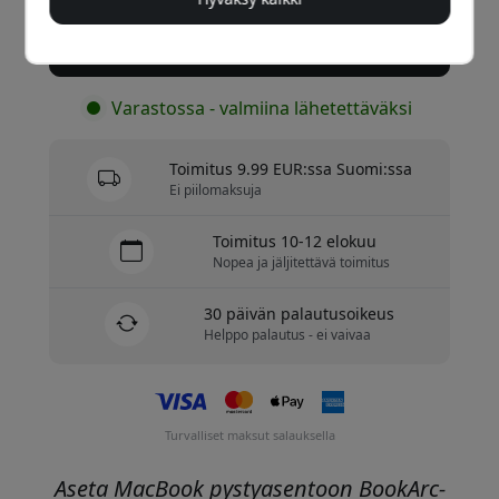
Osta nyt
Varastossa - valmiina lähetettäväksi
Toimitus 9.99 EUR:ssa Suomi:ssa
Ei piilomaksuja
Toimitus 10-12 elokuu
Nopea ja jäljitettävä toimitus
30 päivän palautusoikeus
Helppo palautus - ei vaivaa
Turvalliset maksut salauksella
Aseta MacBook pystyasentoon BookArc-