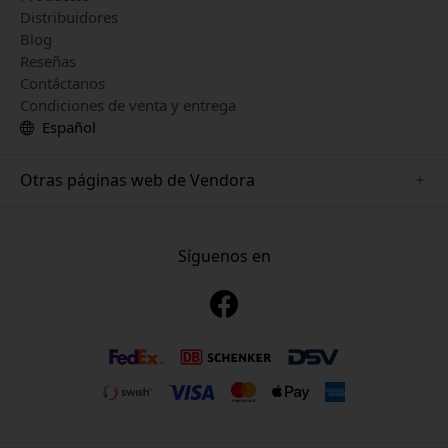
Distribuidores
Blog
Reseñas
Contáctanos
Condiciones de venta y entrega
Español
Otras páginas web de Vendora
www.mujjo.se
www.playshifu.se
Síguenos en
www.satechi.se
www.clickandgrow.se
www.paperlike.se
www.plaud.se
www.pipetto.se