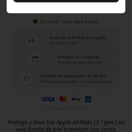
Compra ahora
En stock - listo para enviar
Envío de 9.99 EUR en España
Sin tarifas ocultas
Entrega 10-12 agosto
Entrega rápida y rastreable
Derecho de devolución de 30 días
Devoluciones sencillas - sin complicaciones
Pagos seguros con cifrado
Protege y lleva tus Apple AirPods (3.ª gen.) en
una funda de piel premium con carga