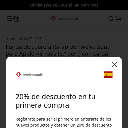
Oficial Twelve South® en Nórdicos
N.º de artículo: TS-2206
Funda de cuero airSnap de Twelve South
para Apple AirPods (3.ª gen.) con carga
inalámbrica - Cognac
🎉 Tu código de descuento:
20% de descuento en tu
primera compra
Regístrate para ser el primero en enterarte de los
Usa este código en la caja para obtener 20% de
nuevos productos y obtener un 20% de descuento
descuento.