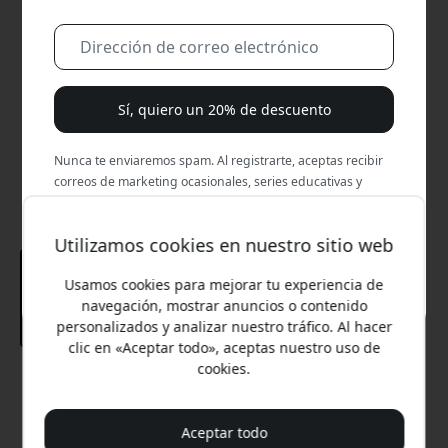
Sí, quiero un 20% de descuento
Nunca te enviaremos spam. Al registrarte, aceptas recibir
correos de marketing ocasionales, series educativas y
ofertas especiales.
Utilizamos cookies en nuestro sitio web
No, prefiero pagar el precio completo.
Usamos cookies para mejorar tu experiencia de
navegación, mostrar anuncios o contenido
personalizados y analizar nuestro tráfico. Al hacer
clic en «Aceptar todo», aceptas nuestro uso de
cookies.
Precio recomendado
24.99 EUR
Aceptar todo