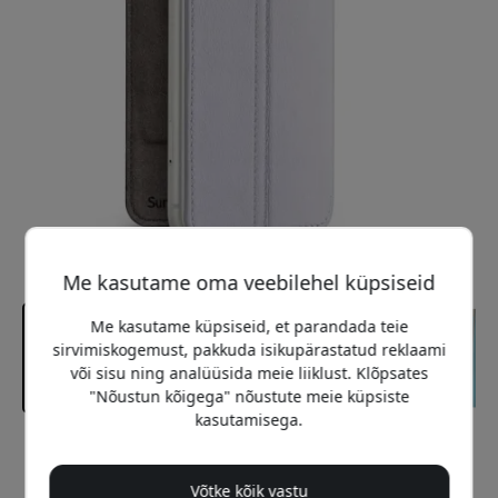
Me kasutame oma veebilehel küpsiseid
Me kasutame küpsiseid, et parandada teie
sirvimiskogemust, pakkuda isikupärastatud reklaami
või sisu ning analüüsida meie liiklust. Klõpsates
"Nõustun kõigega" nõustute meie küpsiste
kasutamisega.
Soovitatav hind
49.99 EUR
Võtke kõik vastu