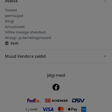
Avasta
Tooted
Jaemüüjad
Blogi
Arvustused
Võtke meiega ühendust
Müügi- ja tarnetingimused
Eesti
Muud Vendora saidid
www.mujjo.se
www.playshifu.se
Jälgi meid
www.satechi.se
www.clickandgrow.se
www.paperlike.se
www.plaud.se
www.pipetto.se