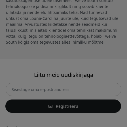
kasutuskogemuse uuele tasemele. Twelve South suhtub
tehnoloogiasse ja disaini kirglikult ning soovib kliente
üllatada ja nende elu lihtsamaks teha. Nad tunnevad
uhkust oma Lõuna-Carolina juurte üle, kuid tegutsevad üle
maailma. Arvustustes kiidetakse nende seadmeid kui
täiuslikkust, mis aitab klientidel oma tehnikast maksimumi
võtta. Kuigi tegu on tehnoloogiaettevõttega, hoiab Twelve
South kõigis oma tegevustes alles inimliku mõõtme.
Liitu meie uudiskirjaga
Registreeru