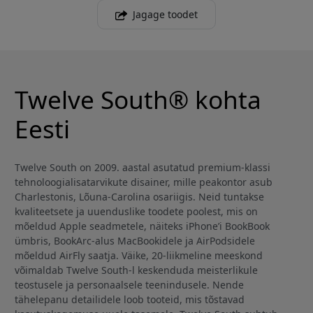
Jagage toodet
Twelve South® kohta
Eesti
Twelve South on 2009. aastal asutatud premium-klassi
tehnoloogialisatarvikute disainer, mille peakontor asub
Charlestonis, Lõuna-Carolina osariigis. Neid tuntakse
kvaliteetsete ja uuenduslike toodete poolest, mis on
mõeldud Apple seadmetele, näiteks iPhone’i BookBook
ümbris, BookArc-alus MacBookidele ja AirPodsidele
mõeldud AirFly saatja. Väike, 20-liikmeline meeskond
võimaldab Twelve South-l keskenduda meisterlikule
teostusele ja personaalsele teenindusele. Nende
tähelepanu detailidele loob tooteid, mis tõstavad