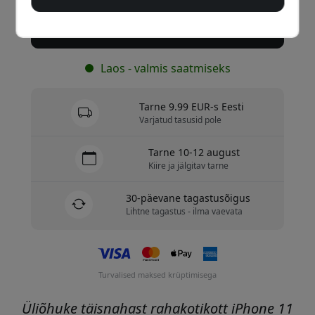
Osta nüüd
Laos - valmis saatmiseks
Tarne 9.99 EUR-s Eesti
Varjatud tasusid pole
Tarne 10-12 august
Kiire ja jälgitav tarne
30-päevane tagastusõigus
Lihtne tagastus - ilma vaevata
Turvalised maksed krüptimisega
Üliõhuke täisnahast rahakotikott iPhone 11