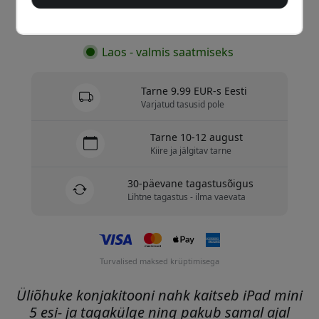
Osta nüüd
Laos - valmis saatmiseks
Tarne 9.99 EUR-s Eesti
Varjatud tasusid pole
Tarne 10-12 august
Kiire ja jälgitav tarne
30-päevane tagastusõigus
Lihtne tagastus - ilma vaevata
Turvalised maksed krüptimisega
Üliõhuke konjakitooni nahk kaitseb iPad mini
5 esi- ja tagakülge ning pakub samal ajal