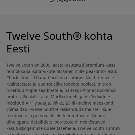
Twelve South® kohta
Eesti
Twelve South on 2009. aastal asutatud premium-klassi
tehnoloogialisatarvikute disainer, mille peakontor asub
Charlestonis, Lõuna-Carolina osariigis. Neid tuntakse
kvaliteetsete ja uuenduslike toodete poolest, mis on
mõeldud Apple seadmetele, näiteks iPhone’i BookBook
ümbris, BookArc-alus MacBookidele ja AirPodsidele
mõeldud AirFly saatja. Väike, 20-liikmeline meeskond
võimaldab Twelve South-l keskenduda meisterlikule
teostusele ja personaalsele teenindusele. Nende
tähelepanu detailidele loob tooteid, mis tõstavad
kasutuskogemuse uuele tasemele. Twelve South suhtub
tehnoloogiasse ja disaini kirglikult ning soovib kliente