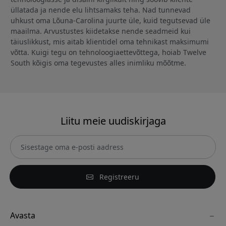
üllatada ja nende elu lihtsamaks teha. Nad tunnevad
uhkust oma Lõuna-Carolina juurte üle, kuid tegutsevad üle
maailma. Arvustustes kiidetakse nende seadmeid kui
täiuslikkust, mis aitab klientidel oma tehnikast maksimumi
võtta. Kuigi tegu on tehnoloogiaettevõttega, hoiab Twelve
South kõigis oma tegevustes alles inimliku mõõtme.
Liitu meie uudiskirjaga
Registreeru
Avasta