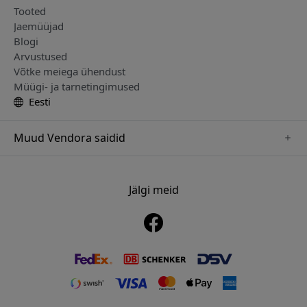
Tooted
Jaemüüjad
Blogi
Arvustused
Võtke meiega ühendust
Müügi- ja tarnetingimused
Eesti
Muud Vendora saidid
www.mujjo.se
www.playshifu.se
Jälgi meid
www.satechi.se
www.clickandgrow.se
www.paperlike.se
www.plaud.se
www.pipetto.se