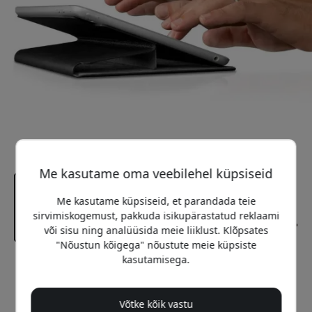
Me kasutame oma veebilehel küpsiseid
Me kasutame küpsiseid, et parandada teie
sirvimiskogemust, pakkuda isikupärastatud reklaami
või sisu ning analüüsida meie liiklust. Klõpsates
"Nõustun kõigega" nõustute meie küpsiste
kasutamisega.
Soovitatav hind
89.99 EUR
Võtke kõik vastu