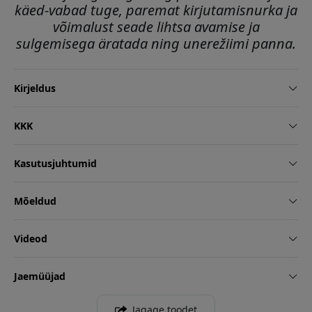
käed-vabad tuge, paremat kirjutamisnurka ja
võimalust seade lihtsa avamise ja
sulgemisega äratada ning unerežiimi panna.
Kirjeldus
KKK
Kasutusjuhtumid
Mõeldud
Videod
Jaemüüjad
Jagage toodet