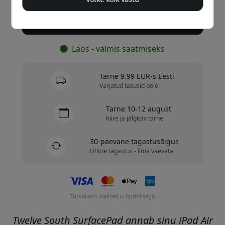
Osta nüüd
Laos - valmis saatmiseks
Tarne 9.99 EUR-s Eesti
Varjatud tasusid pole
Tarne 10-12 august
Kiire ja jälgitav tarne
30-päevane tagastusõigus
Lihtne tagastus - ilma vaevata
Turvalised maksed krüptimisega
Twelve South SurfacePad annab sinu iPad Air