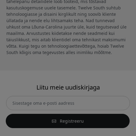
tähelepanu detailidele loob tooteid, mis tõstavad
kasutuskogemuse uuele tasemele. Twelve South suhtub
tehnoloogiasse ja disaini kirglikult ning soovib kliente
üllatada ja nende elu lihtsamaks teha. Nad tunnevad
uhkust oma Lõuna-Carolina juurte üle, kuid tegutsevad üle
maailma. Arvustustes kiidetakse nende seadmeid kui
täiuslikkust, mis aitab klientidel oma tehnikast maksimumi
võtta. Kuigi tegu on tehnoloogiaettevõttega, hoiab Twelve
South kõigis oma tegevustes alles inimliku mõõtme.
Liitu meie uudiskirjaga
Registreeru