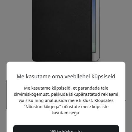
Me kasutame oma veebilehel küpsiseid
Me kasutame küpsiseid, et parandada teie
sirvimiskogemust, pakkuda isikupärastatud reklaami
või sisu ning analüüsida meie liiklust. Klõpsates
"Nõustun kõigega" nõustute meie küpsiste
kasutamisega.
Soovitatav hind
49.99 EUR
Võtke kõik vastu