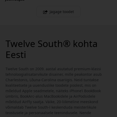
Jagage toodet
Twelve South® kohta
Eesti
Twelve South on 2009. aastal asutatud premium-klassi
tehnoloogialisatarvikute disainer, mille peakontor asub
Charlestonis, Lõuna-Carolina osariigis. Neid tuntakse
kvaliteetsete ja uuenduslike toodete poolest, mis on
mõeldud Apple seadmetele, näiteks iPhone’i BookBook
ümbris, BookArc-alus MacBookidele ja AirPodsidele
mõeldud AirFly saatja. Väike, 20-liikmeline meeskond
võimaldab Twelve South-l keskenduda meisterlikule
teostusele ja personaalsele teenindusele. Nende