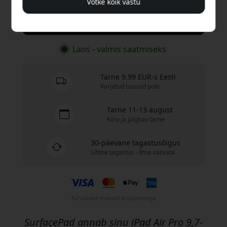
Võtke kõik vastu
Osta nüüd
Laos - valmis saatmiseks
Tarne 9.99 EUR-s Eesti
Varjatud tasusid pole
Tarne 11-13 august
Kiire ja jälgitav tarne
30-päevane tagastusõigus
Lihtne tagastus - ilma vaevata
Turvalised maksed krüptimisega
SurfacePad annab sinu iPad Air Pro 9,7-