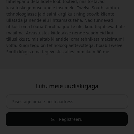
tähelepanu detailidele loob tooteid, mis tõstavad
kasutuskogemuse uuele tasemele. Twelve South suhtub
tehnoloogiasse ja disaini kirglikult ning soovib kliente
üllatada ja nende elu lihtsamaks teha. Nad tunnevad
uhkust oma Lõuna-Carolina juurte üle, kuid tegutsevad üle
maailma. Arvustustes kiidetakse nende seadmeid kui
täiuslikkust, mis aitab klientidel oma tehnikast maksimumi
võtta. Kuigi tegu on tehnoloogiaettevõttega, hoiab Twelve
South kõigis oma tegevustes alles inimliku mõõtme.
Liitu meie uudiskirjaga
Registreeru