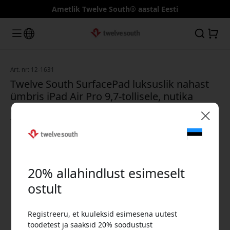
Ametlik Twelve South® aastal Eesti
Art. nr: 12-1631
Twelve South SurfacePad luksuslik nahast
ümbris iPad Air Pro 9,7-tollisele, nutika
automaatse unerežiimi äratuse ja
tugifunktsiooniga - Must
🎉 Sinu sooduskood:
20% allahindlust esimeselt
ostult
Registreeru, et kuuleksid esimesena uutest
Kasuta seda koodi kassas, et saada 20%
toodetest ja saaksid 20% soodustust
allahindlust.