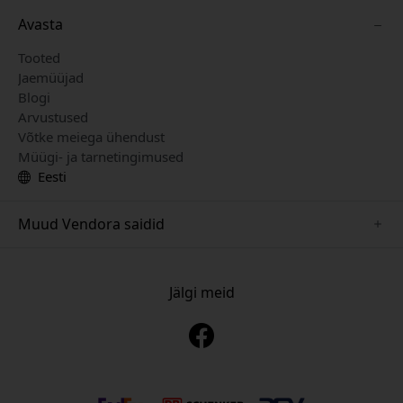
Avasta
Tooted
Jaemüüjad
Blogi
Arvustused
Võtke meiega ühendust
Müügi- ja tarnetingimused
Eesti
Muud Vendora saidid
www.mujjo.se
www.playshifu.se
Jälgi meid
www.satechi.se
www.clickandgrow.se
www.paperlike.se
www.plaud.se
www.pipetto.se