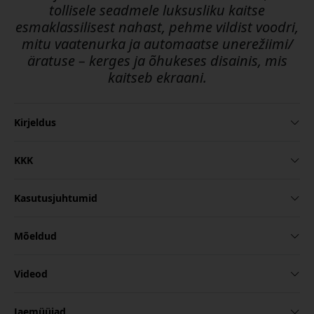
tollisele seadmele luksusliku kaitse
esmaklassilisest nahast, pehme vildist voodri,
mitu vaatenurka ja automaatse unerežiimi/
äratuse – kerges ja õhukeses disainis, mis
kaitseb ekraani.
Kirjeldus
KKK
Kasutusjuhtumid
Mõeldud
Videod
Jaemüüjad