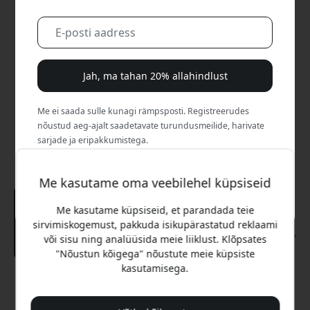
Jah, ma tahan 20% allahindlust
Me ei saada sulle kunagi rämpsposti. Registreerudes
nõustud aeg-ajalt saadetavate turundusmeilide, harivate
sarjade ja eripakkumistega.
Ei, ma eelistaksin täishinda maksta.
Me kasutame oma veebilehel küpsiseid
Me kasutame küpsiseid, et parandada teie
sirvimiskogemust, pakkuda isikupärastatud reklaami
või sisu ning analüüsida meie liiklust. Klõpsates
"Nõustun kõigega" nõustute meie küpsiste
kasutamisega.
Soovitatav hind
49.99 EUR