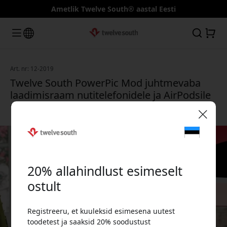
Ametlik Twelve South® aastal Eesti
Art. nr: 12-2019
Twelve South PowerPic Mod juhtmevaba
laadimisraam nutitelefonidele ja AirPodsile
fotoga 10 x 15 cm - Must
🎉 Sinu sooduskood:
20% allahindlust esimeselt
ostult
Registreeru, et kuuleksid esimesena uutest
Kasuta seda koodi kassas, et saada 20%
toodetest ja saaksid 20% soodustust
allahindlust.