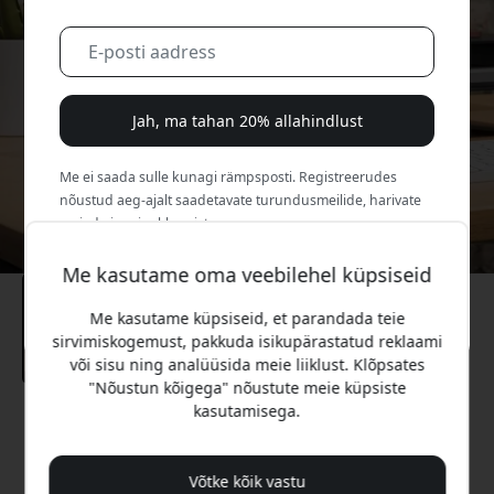
Jah, ma tahan 20% allahindlust
Me ei saada sulle kunagi rämpsposti. Registreerudes
nõustud aeg-ajalt saadetavate turundusmeilide, harivate
sarjade ja eripakkumistega.
Me kasutame oma veebilehel küpsiseid
Ei, ma eelistaksin täishinda maksta.
Me kasutame küpsiseid, et parandada teie
sirvimiskogemust, pakkuda isikupärastatud reklaami
või sisu ning analüüsida meie liiklust. Klõpsates
"Nõustun kõigega" nõustute meie küpsiste
kasutamisega.
Soovitatav hind
49.99 EUR
Võtke kõik vastu