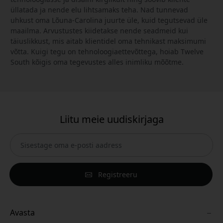
üllatada ja nende elu lihtsamaks teha. Nad tunnevad
uhkust oma Lõuna-Carolina juurte üle, kuid tegutsevad üle
maailma. Arvustustes kiidetakse nende seadmeid kui
täiuslikkust, mis aitab klientidel oma tehnikast maksimumi
võtta. Kuigi tegu on tehnoloogiaettevõttega, hoiab Twelve
South kõigis oma tegevustes alles inimliku mõõtme.
Liitu meie uudiskirjaga
Registreeru
Avasta