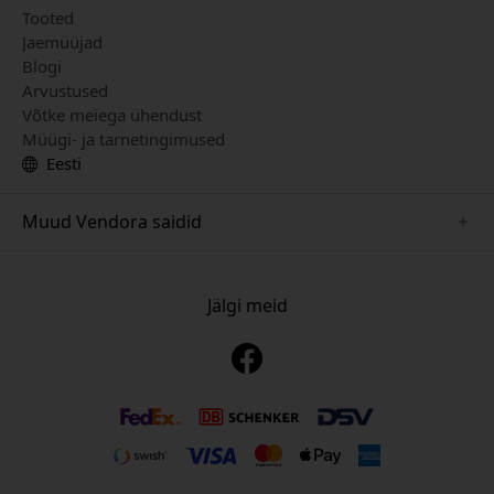
Tooted
Jaemüüjad
Blogi
Arvustused
Võtke meiega ühendust
Müügi- ja tarnetingimused
Eesti
Muud Vendora saidid
www.mujjo.se
www.playshifu.se
Jälgi meid
www.satechi.se
www.clickandgrow.se
www.paperlike.se
www.plaud.se
www.pipetto.se