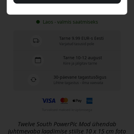
Osta nüüd
Laos - valmis saatmiseks
Tarne 9.99 EUR-s Eesti
Varjatud tasusid pole
Tarne 10-12 august
Kiire ja jälgitav tarne
30-päevane tagastusõigus
Lihtne tagastus - ilma vaevata
Turvalised maksed krüptimisega
Twelve South PowerPic Mod ühendab
juhtmevaba laadimise stiilse 10 x 15 cm foto