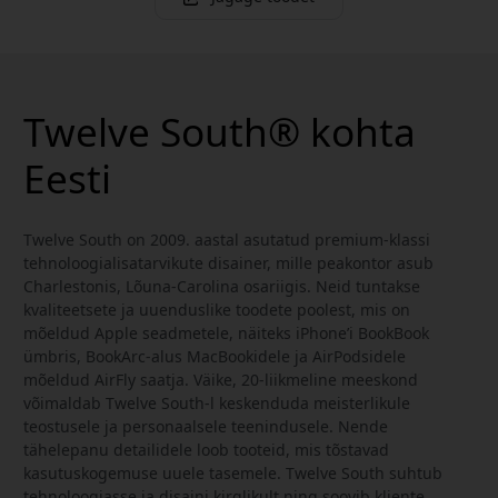
Twelve South® kohta
Eesti
Twelve South on 2009. aastal asutatud premium-klassi
tehnoloogialisatarvikute disainer, mille peakontor asub
Charlestonis, Lõuna-Carolina osariigis. Neid tuntakse
kvaliteetsete ja uuenduslike toodete poolest, mis on
mõeldud Apple seadmetele, näiteks iPhone’i BookBook
ümbris, BookArc-alus MacBookidele ja AirPodsidele
mõeldud AirFly saatja. Väike, 20-liikmeline meeskond
võimaldab Twelve South-l keskenduda meisterlikule
teostusele ja personaalsele teenindusele. Nende
tähelepanu detailidele loob tooteid, mis tõstavad
kasutuskogemuse uuele tasemele. Twelve South suhtub
tehnoloogiasse ja disaini kirglikult ning soovib kliente