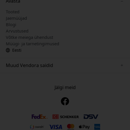
Avasta
Tooted
Jaemüüjad
Blogi
Arvustused
Võtke meiega ühendust
Müügi- ja tarnetingimused
Eesti
Muud Vendora saidid
www.mujjo.se
www.playshifu.se
Jälgi meid
www.satechi.se
www.clickandgrow.se
www.paperlike.se
www.plaud.se
www.pipetto.se