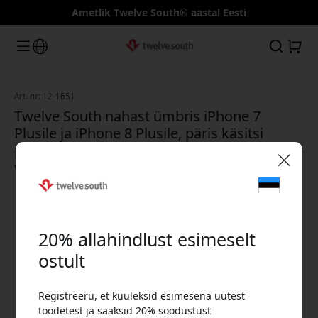
Ametlik Twelve South® aastal Eesti
Art. nr: 12-1651
Twelve South nahast ümbris iPhone 7
Plusile ja iPhone 8 Plusile, päris käsitsi
põletatud nahast ning tepitud mikrofiberist
voodriga - Soe tumesinine värvus
🎉 Sinu sooduskood:
20% allahindlust esimeselt
ostult
Registreeru, et kuuleksid esimesena uutest
Kasuta seda koodi kassas, et saada 20%
toodetest ja saaksid 20% soodustust
allahindlust.