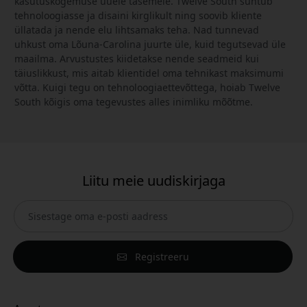
kasutuskogemuse uuele tasemele. Twelve South suhtub
tehnoloogiasse ja disaini kirglikult ning soovib kliente
üllatada ja nende elu lihtsamaks teha. Nad tunnevad
uhkust oma Lõuna-Carolina juurte üle, kuid tegutsevad üle
maailma. Arvustustes kiidetakse nende seadmeid kui
täiuslikkust, mis aitab klientidel oma tehnikast maksimumi
võtta. Kuigi tegu on tehnoloogiaettevõttega, hoiab Twelve
South kõigis oma tegevustes alles inimliku mõõtme.
Liitu meie uudiskirjaga
Registreeru