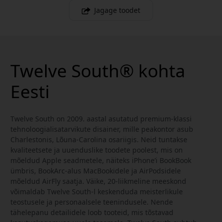
Jagage toodet
Twelve South® kohta
Eesti
Twelve South on 2009. aastal asutatud premium-klassi
tehnoloogialisatarvikute disainer, mille peakontor asub
Charlestonis, Lõuna-Carolina osariigis. Neid tuntakse
kvaliteetsete ja uuenduslike toodete poolest, mis on
mõeldud Apple seadmetele, näiteks iPhone’i BookBook
ümbris, BookArc-alus MacBookidele ja AirPodsidele
mõeldud AirFly saatja. Väike, 20-liikmeline meeskond
võimaldab Twelve South-l keskenduda meisterlikule
teostusele ja personaalsele teenindusele. Nende
tähelepanu detailidele loob tooteid, mis tõstavad