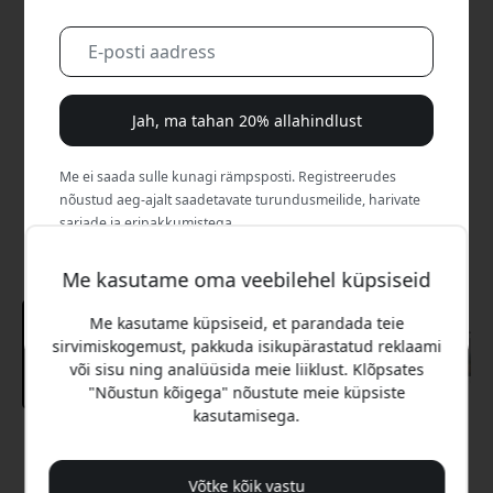
Jah, ma tahan 20% allahindlust
Me ei saada sulle kunagi rämpsposti. Registreerudes
nõustud aeg-ajalt saadetavate turundusmeilide, harivate
sarjade ja eripakkumistega.
Ei, ma eelistaksin täishinda maksta.
Me kasutame oma veebilehel küpsiseid
Me kasutame küpsiseid, et parandada teie
sirvimiskogemust, pakkuda isikupärastatud reklaami
või sisu ning analüüsida meie liiklust. Klõpsates
"Nõustun kõigega" nõustute meie küpsiste
kasutamisega.
Soovitatav hind
29.99 EUR
Võtke kõik vastu