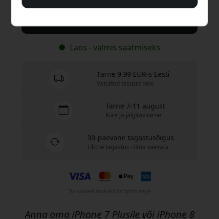
Osta nüüd
Laos - valmis saatmiseks
Tarne 9.99 EUR-s Eesti
Varjatud tasusid pole
Tarne 7-11 august
Kiire ja jälgitav tarne
30-päevane tagastusõigus
Lihtne tagastus - ilma vaevata
Turvalised maksed krüptimisega
Anna oma iPhone 7 Plusile või iPhone 8