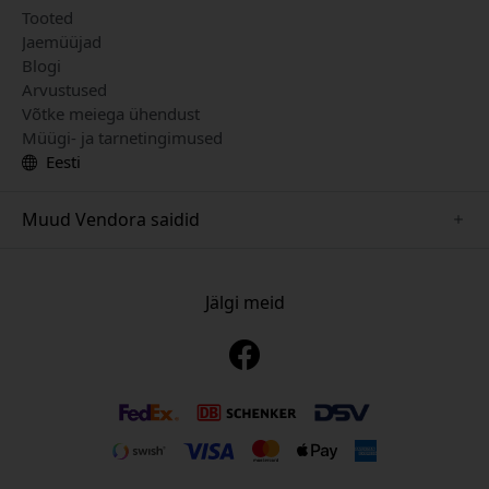
Tooted
Jaemüüjad
Blogi
Arvustused
Võtke meiega ühendust
Müügi- ja tarnetingimused
Eesti
Muud Vendora saidid
www.mujjo.se
www.playshifu.se
Jälgi meid
www.satechi.se
www.clickandgrow.se
www.paperlike.se
www.plaud.se
www.pipetto.se