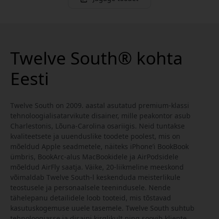
Twelve South® kohta
Eesti
Twelve South on 2009. aastal asutatud premium-klassi
tehnoloogialisatarvikute disainer, mille peakontor asub
Charlestonis, Lõuna-Carolina osariigis. Neid tuntakse
kvaliteetsete ja uuenduslike toodete poolest, mis on
mõeldud Apple seadmetele, näiteks iPhone’i BookBook
ümbris, BookArc-alus MacBookidele ja AirPodsidele
mõeldud AirFly saatja. Väike, 20-liikmeline meeskond
võimaldab Twelve South-l keskenduda meisterlikule
teostusele ja personaalsele teenindusele. Nende
tähelepanu detailidele loob tooteid, mis tõstavad
kasutuskogemuse uuele tasemele. Twelve South suhtub
tehnoloogiasse ja disaini kirglikult ning soovib kliente