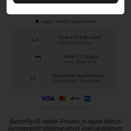
Osta nüüd
Laos - valmis saatmiseks
Tarne 9.99 EUR-s Eesti
Varjatud tasusid pole
Tarne 7-11 august
Kiire ja jälgitav tarne
30-päevane tagastusõigus
Lihtne tagastus - ilma vaevata
Turvalised maksed krüptimisega
ButterFly SE laadib iPhone'i ja Apple Watchi
samaaegselt ülikompaktses kokkupandavas