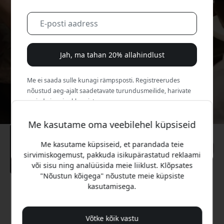
Jah, ma tahan 20% allahindlust
Me ei saada sulle kunagi rämpsposti. Registreerudes
nõustud aeg-ajalt saadetavate turundusmeilide, harivate
sarjade ja eripakkumistega.
Me kasutame oma veebilehel küpsiseid
Ei, ma eelistaksin täishinda maksta.
Me kasutame küpsiseid, et parandada teie
sirvimiskogemust, pakkuda isikupärastatud reklaami
või sisu ning analüüsida meie liiklust. Klõpsates
"Nõustun kõigega" nõustute meie küpsiste
kasutamisega.
Soovitatav hind
89.99 EUR
Võtke kõik vastu