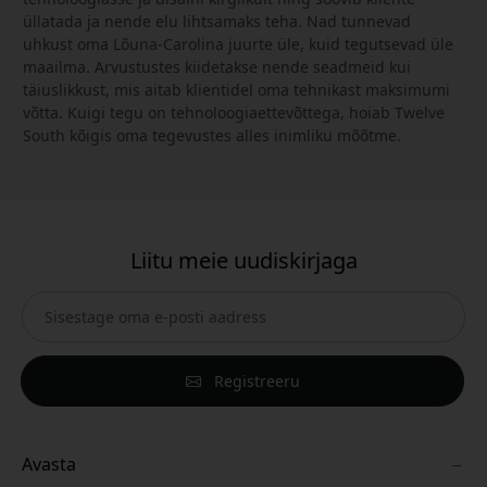
üllatada ja nende elu lihtsamaks teha. Nad tunnevad
uhkust oma Lõuna-Carolina juurte üle, kuid tegutsevad üle
maailma. Arvustustes kiidetakse nende seadmeid kui
täiuslikkust, mis aitab klientidel oma tehnikast maksimumi
võtta. Kuigi tegu on tehnoloogiaettevõttega, hoiab Twelve
South kõigis oma tegevustes alles inimliku mõõtme.
Liitu meie uudiskirjaga
Registreeru
Avasta