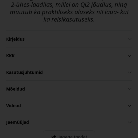
2-ühes-laadijas, millel on Qi2 jõudlus, ning
muutub ka praktiliseks aluseks nii laua- kui
ka reisikasutuseks.
Kirjeldus
KKK
Kasutusjuhtumid
Mõeldud
Videod
Jaemüüjad
Jagage toodet