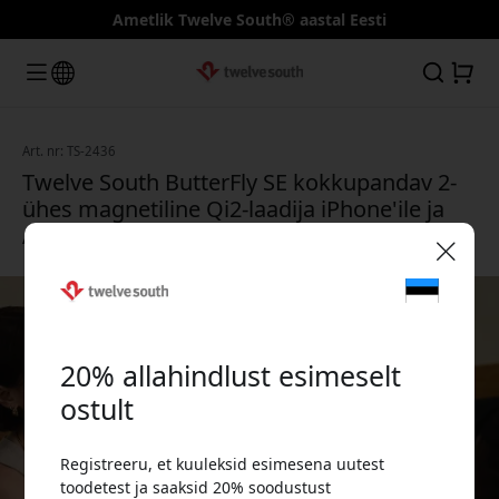
Ametlik Twelve South® aastal Eesti
Art. nr: TS-2436
Twelve South ButterFly SE kokkupandav 2-
ühes magnetiline Qi2-laadija iPhone'ile ja
Apple Watchile jalusega - Midnight plum
🎉 Sinu sooduskood:
20% allahindlust esimeselt
ostult
Registreeru, et kuuleksid esimesena uutest
Kasuta seda koodi kassas, et saada 20%
toodetest ja saaksid 20% soodustust
allahindlust.