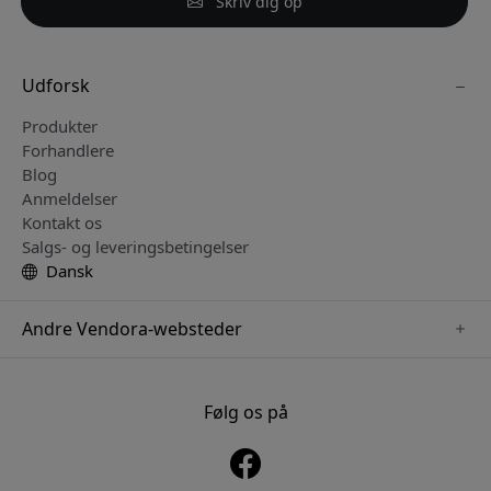
Skriv dig op
Udforsk
Produkter
Forhandlere
Blog
Anmeldelser
Kontakt os
Salgs- og leveringsbetingelser
Dansk
Andre Vendora-websteder
www.mujjo.se
www.playshifu.se
Følg os på
www.satechi.se
www.clickandgrow.se
www.paperlike.se
www.plaud.se