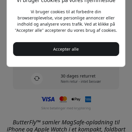
Vi bruger cookies på vores hjemmeside
Køb nu
Vi bruger cookies til at forbedre din
browseroplevelse, vise personlige annoncer eller
På lager - klar til afsendelse
indhold og analysere vores trafik. Ved at klikke på
"Accepter alle" accepterer du vores brug af cookies.
Forsendelse af 49 DKK i Danmark
Ingen skjulte gebyrer
Accepter alle
Levering 10-12 august
Hurtig og sporbar levering
30 dages returret
Nem retur - intet besvær
Sikre betalinger med kryptering
ButterFly™ samler MagSafe-opladning til
iPhone og Apple Watch i et kompakt, foldbart