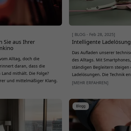
[ BLOG - Feb 28, 2025]
 Sie aus Ihrer
Intelligente Ladelösung
imkino
Das Aufladen unserer technisc
vom Alltag, doch die
des Alltags. Mit Smartphones
innert daran, dass die
ständigen Begleitern steigen
Land mithält. Die Folge?
Ladelösungen. Die Technik ent
er und mittelmäßiger Klang.
klarer Trend zu kompakten Lö
[MEHR ERFAHREN]
n Sie diese Kompromisse und
verbinden. Gleichzeitig wächs
e. Warum ein Bluetooth-
Reisen zu v
ube
Blogg