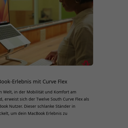
ook-Erlebnis mit Curve Flex
n Welt, in der Mobilität und Komfort am
d, erweist sich der Twelve South Curve Flex als
ok Nutzer. Dieser schlanke Ständer in
kelt, um dein MacBook Erlebnis zu
bare Höhen- und Winkeleinstellungen und
 ergonomische Arbeitsposition, die zu deinen