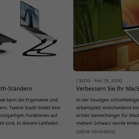
[ BLOG - Feb 29, 2024]
uth-Ständern
Verbessern Sie Ihr MacB
Book kann die Ergonomie und
In der heutigen schnelllebige
sern. Twelve South bietet eine
Arbeitsplatz entscheidend sin
inzigartigen Funktionen auf
echter Gamechanger für MacBo
t sind. In diesem Leitfaden
mattem Schwarz wurde entwic
 Curve und Curve Flex, damit
verbessern. Er bietet anpass
[MEHR ERFAHREN]
esten zu Ihrem Setup passt.
sorgt so für eine optimierte,