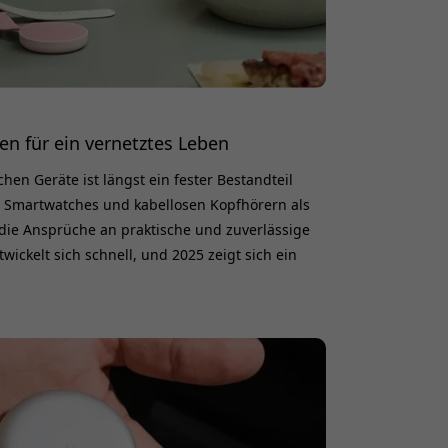
en für ein vernetztes Leben
hen Geräte ist längst ein fester Bestandteil
, Smartwatches und kabellosen Kopfhörern als
 die Ansprüche an praktische und zuverlässige
wickelt sich schnell, und 2025 zeigt sich ein
sungen, die Funktionalität und Eleganz
t der Bedarf, Kabelsalat zu reduzieren und das