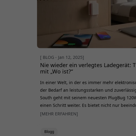
[ BLOG - Jan 12, 2025]
Nie wieder ein verlegtes Ladegerät:
mit „Wo ist?“
In einer Welt, in der es immer mehr elektronis
der Bedarf an leistungsstarken und zuverläss
South geht mit seinem neuesten PlugBug 120
einen Schritt weiter. Es bietet nicht nur beein
sondern auch integrierte Find-My-Technologie 
[MEHR ERFAHREN]
Alltag verändert Das neue PlugBug-Ladegerät i
Weiterentwicklung der Ladetechnologie. Mit
Blogg