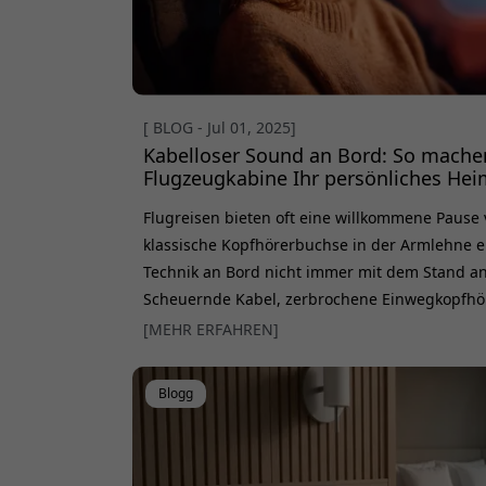
[ BLOG - Jul 01, 2025]
Kabelloser Sound an Bord: So machen
Flugzeugkabine Ihr persönliches He
Flugreisen bieten oft eine willkommene Pause 
klassische Kopfhörerbuchse in der Armlehne er
Technik an Bord nicht immer mit dem Stand an 
Scheuernde Kabel, zerbrochene Einwegkopfhör
Mit einem kleinen Bluetooth-Adapter umgehe
[MEHR ERFAHREN]
genießen Filme, Spiele und Musik wie zu Haus
Adapter nötig ist Viele Fluggesellschaften erla
Blogg