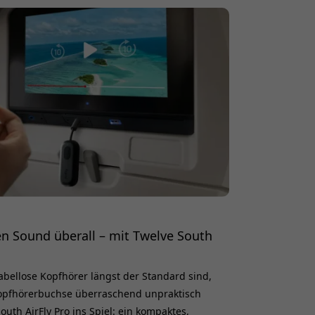
ve Flex geht es nicht nur um Optik, sondern
en Sound überall – mit Twelve South
kabellose Kopfhörer längst der Standard sind,
opfhörerbuchse überraschend unpraktisch
uth AirFly Pro ins Spiel: ein kompaktes,