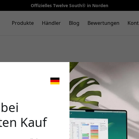
Offizielles Twelve South® in Norden
Produkte
Händler
Blog
Bewertungen
Kont
Blogg
🎉 Dein 
 bei
ten Kauf
Verwende diesen Code an