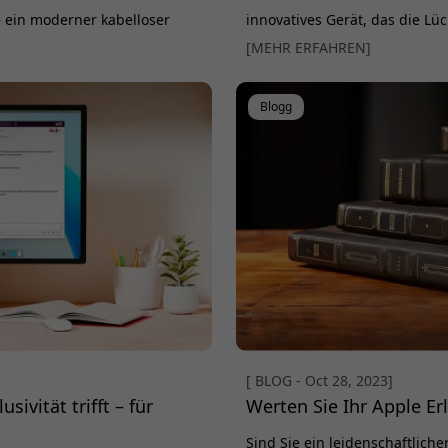
– ein moderner kabelloser
innovatives Gerät, das die Lü
zung Ihrer Geräte nahtlos
kabelgebundenen Einschränku
[MEHR ERFAHREN]
usiv für iPhone 12/13/14/15
kabelgebundene Kopfhörerbuc
und überzeugt mit elegantem
können Sie Ihre kabellosen K
Blogg
[ BLOG - Oct 28, 2023]
ivität trifft – für
Werten Sie Ihr Apple Erl
Sind Sie ein leidenschaftlich