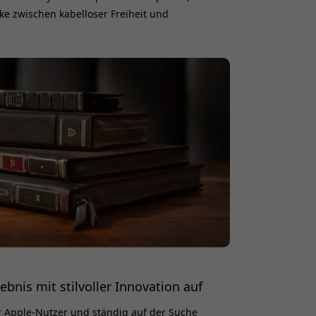
cke zwischen kabelloser Freiheit und
ngen schließt. Es verwandelt jede
hse in einen Bluetooth-Empfänger. So
opfhörer
ebnis mit stilvoller Innovation auf
er Apple-Nutzer und ständig auf der Suche