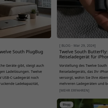
[ BLOG - Mar 29, 2024]
 Twelve South PlugBug
Twelve South ButterFly:
Reiseladegerät für iPh
che Geräte gibt, steigt auch
Vorstellung des Twelve South 
igen Ladelösungen. Twelve
Reiseladegeräts, das Ihr iPh
W USB-C-Ladegerät noch
versorgt, wohin Sie Ihre Aben
druckende Ladekapazität,
mehreren Ladegeräten und be
von Apple. Technik, die den
Ladelösung. Geniales Faltkon
[MEHR ERFAHREN]
st eine deutliche
mit Blick auf Mobilität. Zusa
AirPods Pro Case &n
Blogg