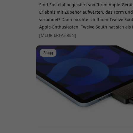
Sind Sie total begeistert von Ihren Apple-Gerä
Erlebnis mit Zubehör aufwerten, das Form und
verbindet? Dann möchte ich Ihnen Twelve South
Apple-Enthusiasten. Twelve South hat sich als 
Apple einen Namen gemacht, mit Zubehör, das
[MEHR ERFAHREN]
und seines durchdachten Designs eine beinah
Tauchen wir ein in die Gesc
Blogg