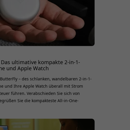
 Das ultimative kompakte 2-in-1-
one und Apple Watch
ButterFly – des schlanken, wandelbaren 2-in-1-
one und Ihre Apple Watch überall mit Strom
teuer führen. Verabschieden Sie sich von
grüßen Sie die kompakteste All-in-One-
zept Der ButterFly zeigt durchdachtes Design
mmengeklappt ist er etwa so groß wie ein