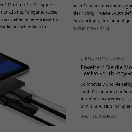
ten? Möchten Sie Ihr Apple-
nach Zubehör, das ebenso gut 
 Funktion auf elegante Weise
hier richtig. Twelve South de
 vorstellen, eine Adresse für
einzigartigen, durchdacht ge
Marke ausschließlich für
Kreationen, die Innovation u
[MEHR ERFAHREN]
 wegen seiner Innovation
geht es nicht nur um Produkt
e kultische Fangemeinde hat.
überall ansprechen. Twelve S
[ BLOG - Oct 25, 2023]
Erweitern Sie die M
Twelve South StayG
So innovativ und vielseit
sind: Die begrenzten Ans
mitunter ausbremsen. Ge
Mini USB-C Hub ins Spiel 
schließt und die Stärken 
[MEHR ERFAHREN]
bringt. Der Twelve South
entwickelt, um deinen Ar