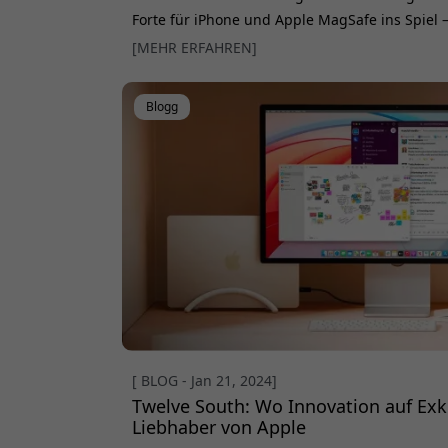
Forte für iPhone und Apple MagSafe ins Spiel 
Ladeständer, der Ihre Laderoutine und die Nut
[MEHR ERFAHREN]
verbessert. Der Twelve South Forte wurde exkl
und das Apple MagSafe Ladegerät entwickelt 
Blogg
Desig
[ BLOG - Jan 21, 2024]
Twelve South: Wo Innovation auf Exklus
Liebhaber von Apple