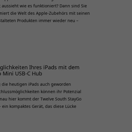
aussieht wie es funktioniert? Dann sind Sie
finiert die Welt des Apple-Zubehörs mit seinen
stalteten Produkten immer wieder neu –
nd Stil verbinden. Bei diesem Unternehmen
e, sondern um Erlebnisse, die Apple-Fans
outh wurde 2009 von zwei technikbegeisterte
öglichkeiten Ihres iPads mit dem
o Mini USB-C Hub
ig die heutigen iPads auch geworden
chlussmöglichkeiten können ihr Potenzial
nau hier kommt der Twelve South StayGo
- ein kompaktes Gerät, das diese Lücke
deines iPads noch besser zur Geltung
 StayGo Mini USB-C Hub wurde
beitsalltag produktiver zu machen, und