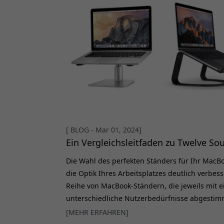
[ BLOG - Mar 01, 2024]
Ein Vergleichsleitfaden zu Twelve So
Die Wahl des perfekten Ständers für Ihr Mac
die Optik Ihres Arbeitsplatzes deutlich verbes
Reihe von MacBook-Ständern, die jeweils mit e
unterschiedliche Nutzerbedürfnisse abgestimm
vergleichen wir drei beliebte Modelle, HiRise,
[MEHR ERFAHREN]
Sie entscheiden können, welcher Ständer am b