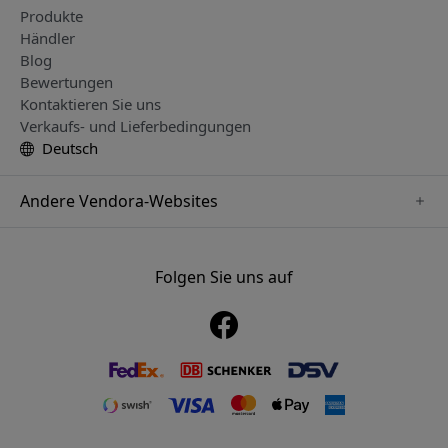
Produkte
Händler
Blog
Bewertungen
Kontaktieren Sie uns
Verkaufs- und Lieferbedingungen
Deutsch
Andere Vendora-Websites
www.mujjo.se
www.playshifu.se
Folgen Sie uns auf
www.satechi.se
www.clickandgrow.se
www.paperlike.se
www.plaud.se
www.pipetto.se