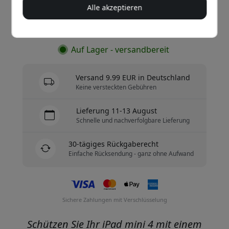
Alle akzeptieren
Jetzt kaufen
Auf Lager - versandbereit
Versand 9.99 EUR in Deutschland
Keine versteckten Gebühren
Lieferung 11-13 August
Schnelle und nachverfolgbare Lieferung
30-tägiges Rückgaberecht
Einfache Rücksendung - ganz ohne Aufwand
Sichere Zahlungen mit Verschlüsselung
Schützen Sie Ihr iPad mini 4 mit einem