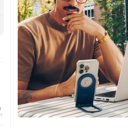
n
!
st
uf