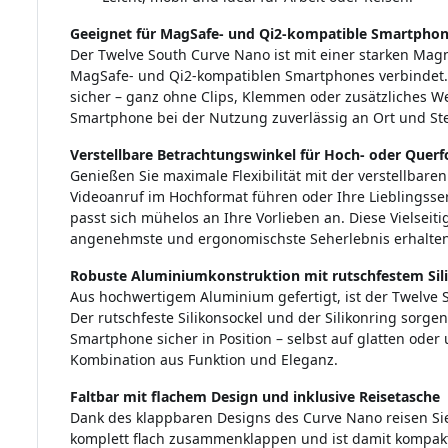
Geeignet für MagSafe- und Qi2-kompatible Smartpho
Der Twelve South Curve Nano ist mit einer starken Magn
MagSafe- und Qi2-kompatiblen Smartphones verbindet. 
sicher – ganz ohne Clips, Klemmen oder zusätzliches We
Smartphone bei der Nutzung zuverlässig an Ort und St
Verstellbare Betrachtungswinkel für Hoch- oder Quer
Genießen Sie maximale Flexibilität mit der verstellbare
Videoanruf im Hochformat führen oder Ihre Lieblingsse
passt sich mühelos an Ihre Vorlieben an. Diese Vielseitig
angenehmste und ergonomischste Seherlebnis erhalten
Robuste Aluminiumkonstruktion mit rutschfestem Sil
Aus hochwertigem Aluminium gefertigt, ist der Twelve 
Der rutschfeste Silikonsockel und der Silikonring sorge
Smartphone sicher in Position – selbst auf glatten ode
Kombination aus Funktion und Eleganz.
Faltbar mit flachem Design und inklusive Reisetasche
Dank des klappbaren Designs des Curve Nano reisen Sie
komplett flach zusammenklappen und ist damit kompakt 