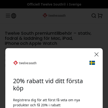
Officiell Twelve South® i Sverige
Twelve South premiumtillbehör – stativ,
fodral & laddning för Mac, iPad,
iPhone och Apple Watch
Upptäck prisbelönta MacBook‑stativ, eleganta iPhone‑fodral,
flexibla iPad‑stativ, smidiga Apple Watch‑band, kraftfulla
USB‑C‑hubbar och snabba Qi‑laddare – designade för att
🎉 Din rabattkod:
lyfta varje Apple‑upplevelse och maximera din produktivitet.
20% rabatt vid ditt första
köp
Visa alla kategorier
Registrera dig för att först få veta om nya
Använd denna kod i kassan för att få 20% rabatt.
produkter och få 20% i rabatt