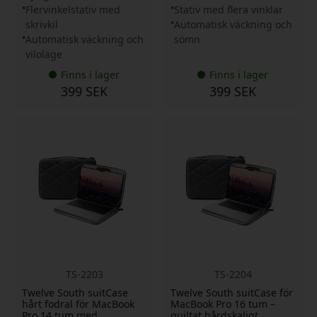
Flervinkelstativ med
Stativ med flera vinklar
skrivkil
Automatisk väckning och
Automatisk väckning och
sömn
viloläge
Finns i lager
Finns i lager
399 SEK
399 SEK
TS-2203
TS-2204
Twelve South suitCase
Twelve South suitCase för
hårt fodral för MacBook
MacBook Pro 16 tum –
Pro 14 tum med
quiltat hårdskaligt