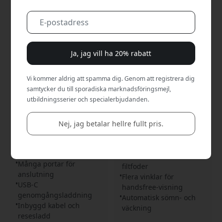
Ja, jag vill ha 20% rabatt
Vi kommer aldrig att spamma dig. Genom att registrera dig
samtycker du till sporadiska marknadsföringsmejl,
12-2115
12-1630
utbildningsserier och specialerbjudanden.
Twelve South StayGo USB-
Twelve South SurfacePad
C Hub med 8 portar, 4K
fodral för iPad Air Pro 9,7
Nej, jag betalar hellre fullt pris.
HDMI, Ethernet och pass-
tum i premiumläder med
through-laddning för
automatisk sleep/wake -
MacBook och iPad Pro -
Svart
Vit
Premiumläder med
Många portar för
filtfoder
anslutning
Flera vinklar för
USB-C
handsfree-visning
genomgångsladdning
Automatisk sömn- och
Inbyggd kabel och
väckning
resesladd