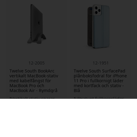
12-2005
12-1951
Twelve South BookArc
Twelve South SurfacePad
vertikalt MacBook-stativ
plånboksfodral för iPhone
med kabelfångst för
11 Pro i fullkornigt läder
MacBook Pro och
med kortfack och stativ -
MacBook Air - Rymdgrå
Blå
Vertikalt stativ sparar
Ultratunt fullkornsläder
skrivbordsyta
Inbyggt stativ för
Utbytbara insatser för
handsfree
MacBook
Två kortfack integrerade
Kabelfångare håller
anslutningar ordnade