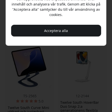
Flera handsfree-
15cm
innehåll och analysera vår trafik. Genom att klicka på
betraktningsvinklar
Vikbar med resefodral
"Acceptera alla" samtycker du till vår användning av
Automatisk
Stabil bas med
cookies.
vilo-/väckningsfunktion
silikongrepp
Finns i lager
Finns i lager
499 SEK
499 SEK
Acceptera alla
TS-2565
12-2144
5.0
Twelve South HoverBar
Duo Snap 2:a
Twelve South Curve Mini
generationens flexibla
vikbart och justerbart