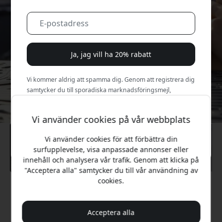
Ja, jag vill ha 20% rabatt
Vi kommer aldrig att spamma dig. Genom att registrera dig
samtycker du till sporadiska marknadsföringsmejl,
utbildningsserier och specialerbjudanden.
Vi använder cookies på vår webbplats
Nej, jag betalar hellre fullt pris.
Vi använder cookies för att förbättra din
surfupplevelse, visa anpassade annonser eller
innehåll och analysera vår trafik. Genom att klicka på
"Acceptera alla" samtycker du till vår användning av
cookies.
Rekommenderat pris
799 SEK
Acceptera alla