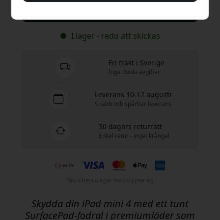
Köp nu
I lager - redo att skickas
Fri frakt i Sverige
Inga dolda avgifter
Leverans 10-12 augusti
Snabb och spårbar leverans
30 dagars returrätt
Enkel retur - inget krångel
Säkra betalningar med kryptering
Skydda din iPad mini 4 med ett tunt
SurfacePad-fodral i premiumläder som