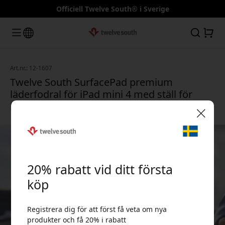
Officiell Twelve South® i Sverige
Art.nr.: 12-1607
Twelve South SurfacePad premium
läderfodral för iPad mini 4 med ställ för
handsfree och skydd fram och bak - Röd
🎉 Din rabattkod:
20% rabatt vid ditt första
köp
Registrera dig för att först få veta om nya
Använd denna kod i kassan för att få 20% rabatt.
produkter och få 20% i rabatt