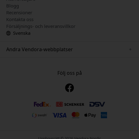
Blogg
Recensioner
Kontakta oss
Försäljnings- och leveransvillkor
Svenska
Andra Vendora-webbplatser
www.mujjo.se
www.playshifu.se
Följ oss på
www.satechi.se
www.clickandgrow.se
www.paperlike.se
www.plaud.se
www.pipetto.se
Upphovsrätt © 2026 Vendora Nordic