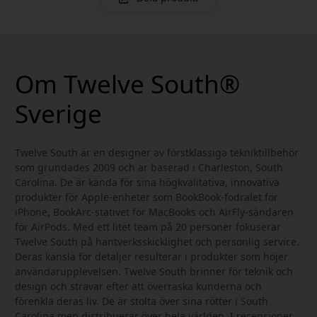
Om Twelve South®
Sverige
Twelve South är en designer av förstklassiga tekniktillbehör
som grundades 2009 och är baserad i Charleston, South
Carolina. De är kända för sina högkvalitativa, innovativa
produkter för Apple-enheter som BookBook-fodralet för
iPhone, BookArc-stativet för MacBooks och AirFly-sändaren
för AirPods. Med ett litet team på 20 personer fokuserar
Twelve South på hantverksskicklighet och personlig service.
Deras känsla för detaljer resulterar i produkter som höjer
användarupplevelsen. Twelve South brinner för teknik och
design och strävar efter att överraska kunderna och
förenkla deras liv. De är stolta över sina rötter i South
Carolina men distribuerar över hela världen. I recensioner